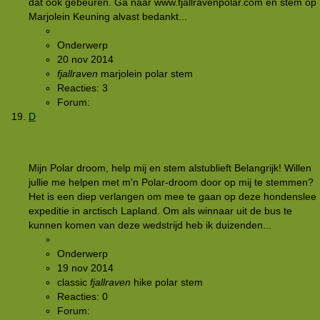
dat ook gebeuren. Ga naar www.fjällrävenpolar.com en stem op
Marjolein Keuning alvast bedankt...
Lein
Onderwerp
20 nov 2014
fjallraven
marjolein
polar
stem
Reacties: 3
Forum:
Rond het kampvuur
D
Mijn Polar Droom
Mijn Polar droom, help mij en stem alstublieft Belangrijk! Willen
jullie me helpen met m'n Polar-droom door op mij te stemmen?
Het is een diep verlangen om mee te gaan op deze hondenslee
expeditie in arctisch Lapland. Om als winnaar uit de bus te
kunnen komen van deze wedstrijd heb ik duizenden...
d6dd6d
Onderwerp
19 nov 2014
classic
fjallraven
hike
polar
stem
Reacties: 0
Forum:
Rond het kampvuur