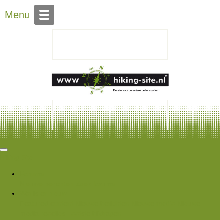
Over Hiking-site.nl
Menu
Hiking Site
Forums
Nieuwe berichten
Zoek forums
Wat is er nieuw
Featured content
Nieuwe berichten
Nieuwe media
Nieuwe
media reacties
Laatste bijdragen