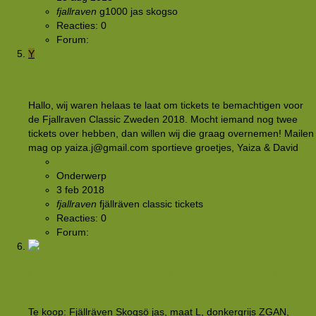
fjallraven
g1000
jas
skogso
Reacties: 0
Forum:
Buitensportmarkt
Y
Gezocht: tickets Fjallraven classic
Hallo, wij waren helaas te laat om tickets te bemachtigen voor
de Fjallraven Classic Zweden 2018. Mocht iemand nog twee
tickets over hebben, dan willen wij die graag overnemen! Mailen
mag op yaiza.j@gmail.com sportieve groetjes, Yaiza & David
yaiz
Onderwerp
3 feb 2018
fjallraven
fjällräven classic
tickets
Reacties: 0
Forum:
Rond het kampvuur
[TE KOOP AANGEBODEN]
Fjällräven Skogsö jas,
maat L, donkergrijs
Te koop: Fjällräven Skogsö jas, maat L, donkergrijs ZGAN,