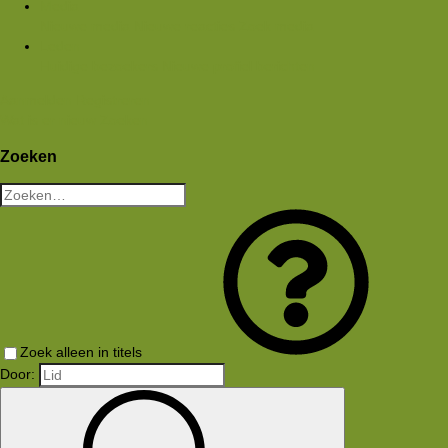
Media
Nieuwe media
Nieuwe reacties
Zoek media
Leden
Huidige bezoekers
Nieuwe profiel berichten
Aanmelden
Registreren
Wat is er nieuw
Zoeken
Zoeken
Zoek alleen in titels
Door: