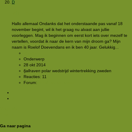
D
Mijn Polar droom
Hallo allemaal Ondanks dat het onderstaande pas vanaf 18
november begint, wil ik het graag nu alvast aan jullie
voorleggen. Mag ik beginnen om eerst kort iets over mezelf te
vertellen, voordat ik naar de kern van mijn droom ga? Mijn
naam is Roelof Doevendans en ik ben 40 jaar. Gelukkig...
d6dd6d
Onderwerp
28 okt 2014
fjallraven
polar
wedstrijd
wintertrekking
zweden
Reacties: 11
Forum:
Rond het kampvuur
1
2
Volgende
1 van 2
Ga naar pagina