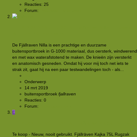
Reacties: 25
Forum:
Discussie: materialen
[TE KOOP AANGEBODEN]
Fjällraven Nilla Trousers
W - maat 40 - als nieuw
De Fjällraven Nilla is een prachtige en duurzame
buitensportbroek in G-1000 materiaal, dus oersterk, windwerend
en met wax waterafstotend te maken. De knieën zijn versterkt
en anatomisch gesneden. Omdat hij voor mij toch net iets te
strak zit, gaat hij na een paar testwandelingen toch - als...
fiederels
Onderwerp
14 mrt 2019
buitensportbroek
fjallraven
Reacties: 0
Forum:
Buitensportmarkt
E
[TE KOOP AANGEBODEN]
Fjallraven Kajka 75L Zwart
Te koop - Nieuw, nooit gebruikt. Fjällräven Kajka 75L Rugzak