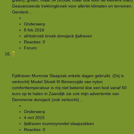
green), groen, maat 34 (vrouw, maar ook voor de kleinere man)
Geavanceerde trekkingbroek voor allerlei klimaten en terreinen.
Oersterk...
Ran en Marielle
Onderwerp
8 feb 2016
afritsbroek
broek
donsjack
fjallraven
Reacties: 0
Forum:
Buitensportmarkt
B
te koop Fjällräven Mummie Slaapzak
Fjällräven Mummie Slaapzak enkele dagen gebruikt. ((hij is
verkocht) Model Siluett III Binnenzijde van nylon
comforttemperatuur is mij niet bekend doe een bod vanaf 50
euro op te halen in Zaandijk zie ook mijn advertentie van
Demmenie donsjack (ook verkocht)...
breuk007
Onderwerp
4 mrt 2015
fjallraven
mummymodel
slaapzakken
Reacties: 0