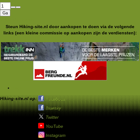
Ga
Volgende
Laatste
Steun Hiking-site.nl door aankopen te doen via de volgende
links (een kleine commissie op aankopen zijn de verdiensten):
Tags
Hiking-site.nl op:
Facebook
Bluesky
Twitter
YouTube
Instagram