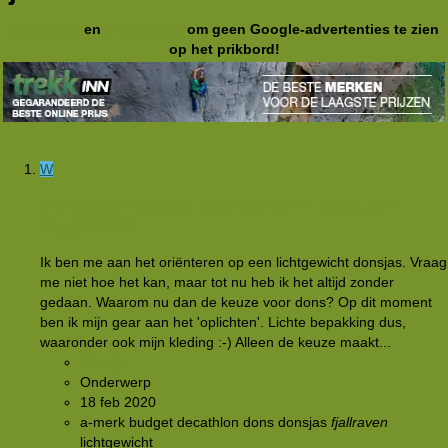
Registreer
en
meld je aan
om geen Google-advertenties te zien
op het prikbord!
W
Donsjas van A-merk of Decathlon? Ervaringen /
suggesties?
Ik ben me aan het oriënteren op een lichtgewicht donsjas. Vraag
me niet hoe het kan, maar tot nu heb ik het altijd zonder
gedaan. Waarom nu dan de keuze voor dons? Op dit moment
ben ik mijn gear aan het 'oplichten'. Lichte bepakking dus,
waaronder ook mijn kleding :-) Alleen de keuze maakt...
Woody
Onderwerp
18 feb 2020
a-merk
budget
decathlon
dons
donsjas
fjallraven
lichtgewicht