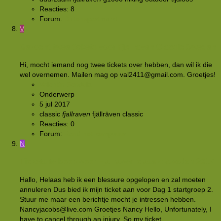
Reacties: 8
Forum:
Buitensportmarkt
V
Gezocht twee tickets voor Fjallraven Classic Sweden
Hi, mocht iemand nog twee tickets over hebben, dan wil ik die
wel overnemen. Mailen mag op val2411@gmail.com. Groetjes!
Valentin Sendula
Onderwerp
5 jul 2017
classic
fjallraven
fjällräven classic
Reacties: 0
Forum:
Rond het kampvuur
N
Tickets te koop voor Fjallraven classic Zweden 2017
Hallo, Helaas heb ik een blessure opgelopen en zal moeten
annuleren Dus bied ik mijn ticket aan voor Dag 1 startgroep 2.
Stuur me maar een berichtje mocht je intressen hebben.
Nancyjacobs@live.com Groetjes Nancy Hello, Unfortunately, I
have to cancel through an injury. So my ticket...