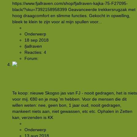
https://www.fjallraven.com/shop/fjallraven-kajka-75-F27095-
black/?sku=7392158958399 Geavanceerde trekkersrugzak met
hoog draagcomfort en slimme functies. Gekocht in opwelling,
bleek te klein te zijn voor al mijn spullen voor...
Eddy
Onderwerp
18 sep 2018
fjallraven
Reacties: 4
Forum:
Buitensportmarkt
[TE KOOP AANGEBODEN]
Fjällräven Skogsö jas,
Grijs, L
Te koop: nieuwe Skogso jas van FJ - nooit gedragen, het is niets
voor mij. €80 en je mag 'm hebben. Voor de mensen die dit
willen weten: nee, geen bon, 1 jaar oud, nooit gedragen,
mankeert niets aan, niet gewassen, etc etc. Ophalen in Zetten
kan, verzenden is KK
hanoded
Onderwerp
13 aug 2018