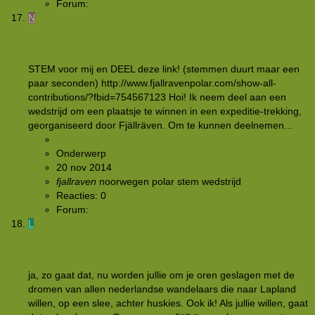
Forum:
Buitensportmarkt
N
STEM mij op expeditie!
STEM voor mij en DEEL deze link! (stemmen duurt maar een
paar seconden) http://www.fjallravenpolar.com/show-all-
contributions/?fbid=754567123 Hoi! Ik neem deel aan een
wedstrijd om een plaatsje te winnen in een expeditie-trekking,
georganiseerd door Fjällräven. Om te kunnen deelnemen...
NaomiPolar
Onderwerp
20 nov 2014
fjallraven
noorwegen
polar
stem
wedstrijd
Reacties: 0
Forum:
Rond het kampvuur
L
Nee, mijn polar droom
ja, zo gaat dat, nu worden jullie om je oren geslagen met de
dromen van allen nederlandse wandelaars die naar Lapland
willen, op een slee, achter huskies. Ook ik! Als jullie willen, gaat