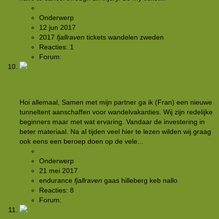
Nancy Jacobs
Onderwerp
12 jun 2017
2017
fjallraven
tickets
wandelen
zweden
Reacties: 1
Forum:
Rond het kampvuur
Hilleberg Nallo 3GT of Fjallraven keb endurance 3?
Hoi allemaal, Samen met mijn partner ga ik (Fran) een nieuwe
tunneltent aanschaffen voor wandelvakanties. Wij zijn redelijke
beginners maar met wat ervaring. Vandaar de investering in
beter materiaal. Na al tijden veel hier te lezen wilden wij graag
ook eens een beroep doen op de vele...
agapluk
Onderwerp
21 mei 2017
endurance
fjallraven
gaas
hilleberg
keb
nallo
Reacties: 8
Forum:
Discussie: materialen