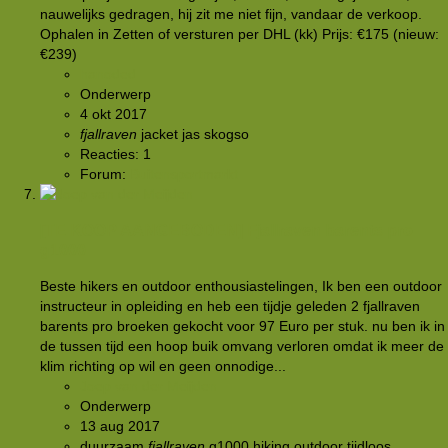
nauwelijks gedragen, hij zit me niet fijn, vandaar de verkoop.
Ophalen in Zetten of versturen per DHL (kk) Prijs: €175 (nieuw:
€239)
hanoded
Onderwerp
4 okt 2017
fjallraven
jacket
jas
skogso
Reacties: 1
Forum:
Buitensportmarkt
[TE KOOP AANGEBODEN]
Fjallraven barents pro
g1000
Beste hikers en outdoor enthousiastelingen, Ik ben een outdoor
instructeur in opleiding en heb een tijdje geleden 2 fjallraven
barents pro broeken gekocht voor 97 Euro per stuk. nu ben ik in
de tussen tijd een hoop buik omvang verloren omdat ik meer de
klim richting op wil en geen onnodige...
Joep van der Meijden
Onderwerp
13 aug 2017
duurzaam
fjallraven
g1000
hiking
outdoor
tijdloos