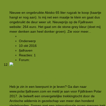
Nieuwe Fjallraven Abisko 65 te koop
Nieuwe en ongebruikte Abisko 65 liter rugzak te koop (kaartje
hangt er nog aan). Is mij net een maatje te klein en gaat dus
ongebruikt de deur weer uit. Nieuwprijs op de Fjallraven
website: 264 euro. Het gaat om de stone-grey kleur (doet mij
meer denken aan heel donker groen). Zie voor meer...
Meeuw
Onderwerp
10 okt 2016
fjallraven
Reacties: 1
Forum:
Buitensportmarkt
INGEZONDEN: Selectieprocedure Fjällräven Polar
2017 start op 16 november 2016
Heb je zin in een keerpunt in je leven? Ga dan naar
www.polar.fjallraven.com en meld je aan voor Fjällräven Polar
2017. Je beleeft een onvergetelijke trekkingtocht door de
Arctische wildernis in gezelschap van meer dan honderd
sledehonden. Samen met een internationale groep mensen trek