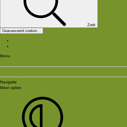
Zoek
Geavanceerd zoeken…
Laatste bijdragen
Registreer
Menu
Aanmelden
Registreren
Navigatie
Meer opties
Style variation