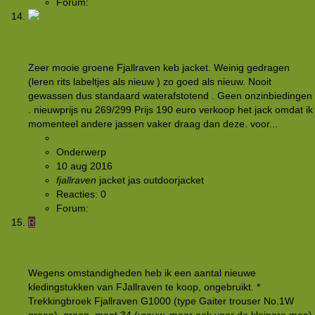
Forum:
Rond het kampvuur
Te Koop : Fjallraven KEB Jacket jas medium
Zeer mooie groene Fjallraven keb jacket. Weinig gedragen
(leren rits labeltjes als nieuw ) zo goed als nieuw. Nooit
gewassen dus standaard waterafstotend . Geen onzinbiedingen
. nieuwprijs nu 269/299 Prijs 190 euro verkoop het jack omdat ik
momenteel andere jassen vaker draag dan deze. voor...
wess77
Onderwerp
10 aug 2016
fjallraven
jacket
jas
outdoorjacket
Reacties: 0
Forum:
Buitensportmarkt
R
Fjallraven broeken en donsjack
Wegens omstandigheden heb ik een aantal nieuwe
kledingstukken van FJallraven te koop, ongebruikt. *
Trekkingbroek Fjallraven G1000 (type Gaiter trouser No.1W