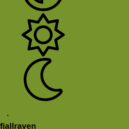
System
Licht
Donker
Sluit Menu
Tags
fjallraven