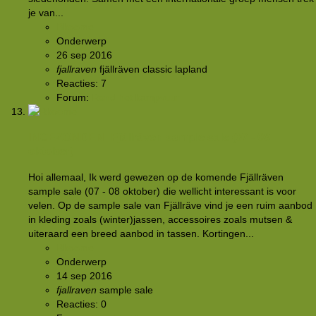
je van...
Rkoome
Onderwerp
26 sep 2016
fjallraven
fjällräven classic
lapland
Reacties: 7
Forum:
Rond het kampvuur
INGEZONDEN: Fjällräven sample sale (07 - 08
oktober)
Hoi allemaal, Ik werd gewezen op de komende Fjällräven
sample sale (07 - 08 oktober) die wellicht interessant is voor
velen. Op de sample sale van Fjällräve vind je een ruim aanbod
in kleding zoals (winter)jassen, accessoires zoals mutsen &
uiteraard een breed aanbod in tassen. Kortingen...
Rkoome
Onderwerp
14 sep 2016
fjallraven
sample sale
Reacties: 0