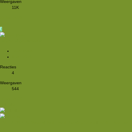
Weergaven
11K
22 feb 2026
Jette
J
Raymond gefeliciteerd.
Peter Meier
9 feb 2026
Reacties
4
Weergaven
544
10 feb 2026
huibhike
[INGEZONDEN] Second Tent Event, Zondag 12 april 2026 | Doornse
Gat