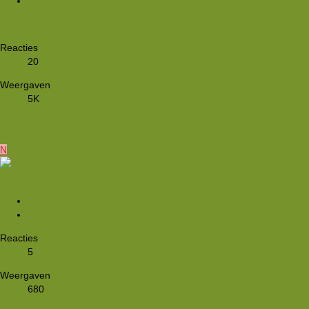
30 mrt 2021
2
Reacties
20
Weergaven
5K
22 mei 2026
Northern Pinnacle
N
Het blijft schrikken..
Joop B
6 mei 2026
Reacties
5
Weergaven
680