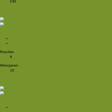
530
11 jun 2026
EinsteinX
Overlijden Coen Wubbels
Rkoome
1 jun 2026
Reacties
8
Weergaven
1K
6 jun 2026
Ekkel
Tekenencefalitis
aqdennis