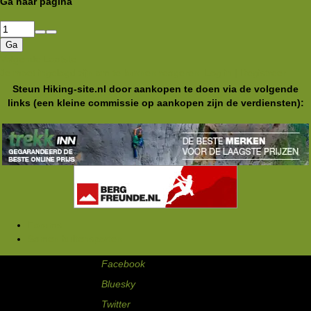
Ga naar pagina
Ga
Volgende
Laatste
Je moet ingelogd zijn om te kunnen reageren. Log in | Registreer
Steun Hiking-site.nl door aankopen te doen via de volgende
links (een kleine commissie op aankopen zijn de verdiensten):
Forums
Samen buitensporten
Hiking-site.nl op:
Facebook
Bluesky
Twitter