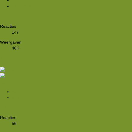
hyz
5 jun 2013
6
7
8
Reacties
147
Weergaven
46K
17 mrt 2026
B@se
Hiking plannen voor 2022?
jdw
12 jan 2022
2
3
Reacties
56