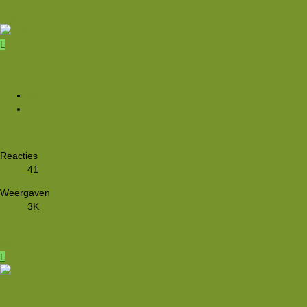
14 apr 2026
Held op sokken
L
Mooiste plek in noord Spanje gezocht ivm zonsveduisering volgend
jaar
lilian
5 okt 2025
2
3
Reacties
41
Weergaven
3K
18 mrt 2026
lilian
L
Vreemd materiaal