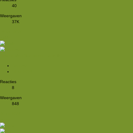
40
Weergaven
37K
19 feb 2020
Kiddo
Bosbranden Spanje en Frankrijk
Rkoome
18 jul 2026
Reacties
8
Weergaven
848
30 jul 2026
marla