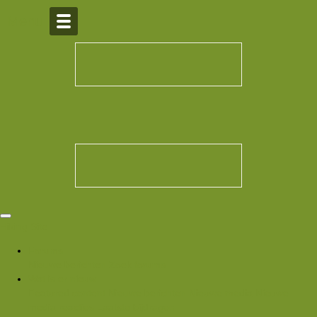
Over Hiking-site.nl
Menu
Hiking Site
Forums
Nieuwe berichten
Zoek forums
Wat is er nieuw
Featured content
Nieuwe berichten
Nieuwe media
Nieuwe
media reacties
Laatste bijdragen