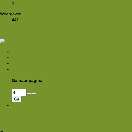
0
Weergaven
441
13 dec 2025
Rkoome
1
2
3
…
Ga naar pagina
Ga
168
Volgende
1 van 168