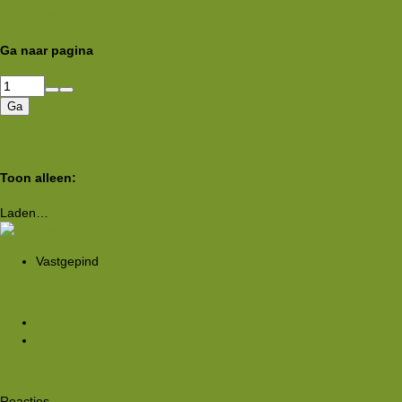
1 van 168
Ga naar pagina
Ga
Volgende
Laatste
Filters
Toon alleen:
Laden…
Vastgepind
Tips voor beginnende hikers
Rkoome
24 mrt 2009
2
3
Reacties