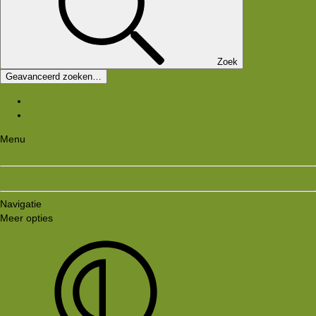
Zoek
Geavanceerd zoeken…
Nieuwe berichten
Zoek forums
Menu
Aanmelden
Registreren
Navigatie
Meer opties
Style variation