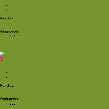
Rkoome
2 feb 2026
Reacties
0
Weergaven
631
2 feb 2026
Rkoome
D
Zpacks triplex in de koude.
daanbanaaan
25 jan 2026
Reacties
0
Weergaven
553