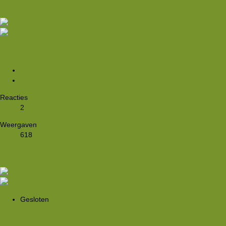
7 mei 2026
jdw
Patagonia's reparatie team trekt opnieuw naar de rotswanden van
Europa
Rkoome
15 apr 2026
Reacties
2
Weergaven
618
24 apr 2026
Rkoome
Gesloten
Nieuwe Goodies-prijsvraag: compleet LifeSaver Lifeline set (5x)