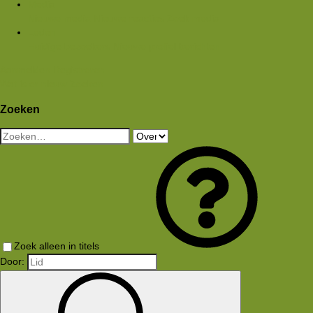
Media
Nieuwe media
Nieuwe reacties
Zoek media
Leden
Huidige bezoekers
Nieuwe profiel berichten
Aanmelden
Registreren
Wat is er nieuw
Zoeken
Zoeken
Zoek alleen in titels
Door: