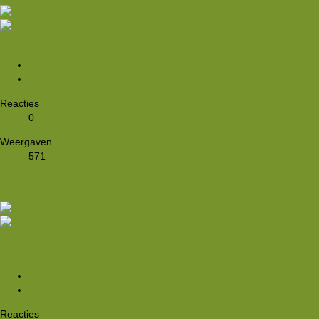
Aan iedereen mooie, gezonde kilometers gewenst in 2026!
Rkoome
31 dec 2025
Reacties
0
Weergaven
571
31 dec 2025
Rkoome
[INGEZONDEN] United Repair Centre versnelt reparatierevolutie in
Europa met impactinvestering en nieuwe locatie in Parijs
Rkoome
13 dec 2025
Reacties