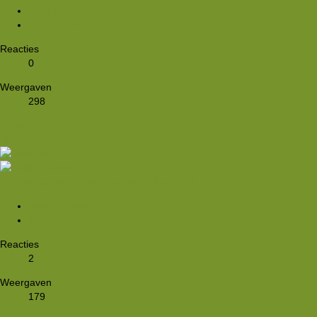
Rkoome
22 apr 2026
Reacties
0
Weergaven
298
22 apr 2026
Rkoome
In Limburg test het waterschap actieve kool
Held op sokken
14 apr 2026
Reacties
2
Weergaven
179