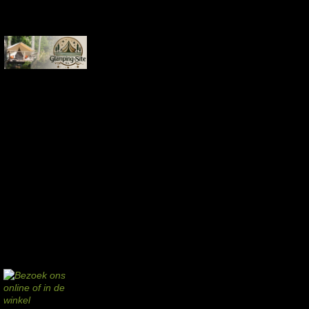
Aankopen via deze links geven de beheerder een kleine commissie.