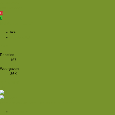
25 jan 2026
daanbanaaan
D
L
Met de trein naar...?
lika
23 feb 2019
7
8
9
Reacties
167
Weergaven
36K
21 jan 2026
jdw
Première van de Banff Film Tour in München
Rkoome