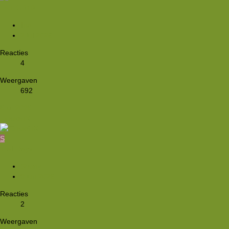
FKT GR10
jitta
2 jul 2026
Reacties
4
Weergaven
692
6 jul 2026
EinsteinX
S
Trail Days
Shorty
9 jun 2026
Reacties
2
Weergaven