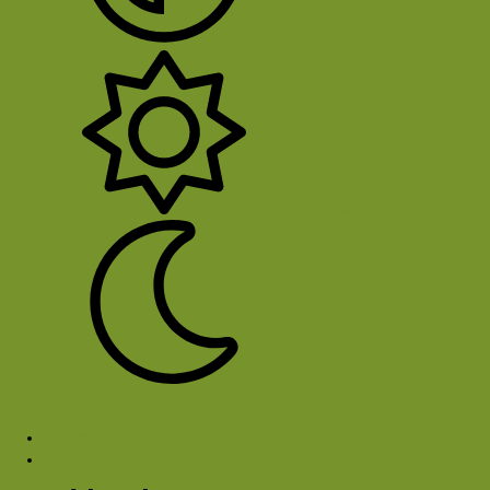
System
Licht
Donker
Sluit Menu
Forums
Samen buitensporten