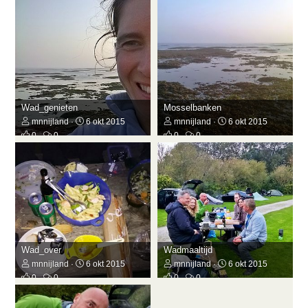
Wad_genieten
Mosselbanken
mnnijland
6 okt 2015
mnnijland
6 okt 2015
0
0
0
0
Wad_over
Wadmaaltijd
mnnijland
6 okt 2015
mnnijland
6 okt 2015
0
0
0
0