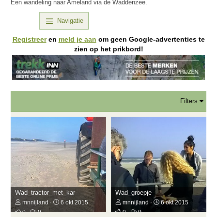
Een wandeling naar Ameland via de Waddenzee.
Navigatie
Registreer
en
meld je aan
om geen Google-advertenties te
zien op het prikbord!
Filters
Wad_tractor_met_kar
Wad_groepje
mnnijland
6 okt 2015
mnnijland
6 okt 2015
0
0
0
0