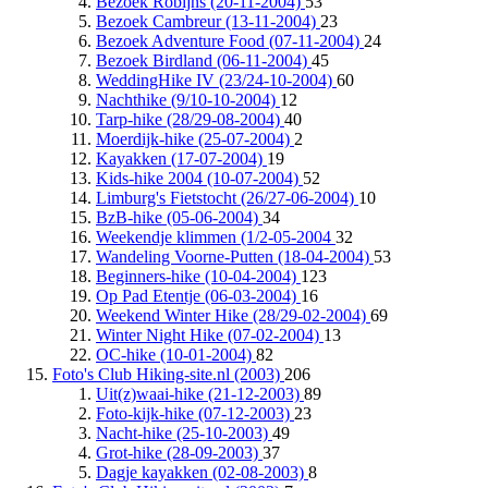
Bezoek Robijns (20-11-2004)
53
Bezoek Cambreur (13-11-2004)
23
Bezoek Adventure Food (07-11-2004)
24
Bezoek Birdland (06-11-2004)
45
WeddingHike IV (23/24-10-2004)
60
Nachthike (9/10-10-2004)
12
Tarp-hike (28/29-08-2004)
40
Moerdijk-hike (25-07-2004)
2
Kayakken (17-07-2004)
19
Kids-hike 2004 (10-07-2004)
52
Limburg's Fietstocht (26/27-06-2004)
10
BzB-hike (05-06-2004)
34
Weekendje klimmen (1/2-05-2004
32
Wandeling Voorne-Putten (18-04-2004)
53
Beginners-hike (10-04-2004)
123
Op Pad Etentje (06-03-2004)
16
Weekend Winter Hike (28/29-02-2004)
69
Winter Night Hike (07-02-2004)
13
OC-hike (10-01-2004)
82
Foto's Club Hiking-site.nl (2003)
206
Uit(z)waai-hike (21-12-2003)
89
Foto-kijk-hike (07-12-2003)
23
Nacht-hike (25-10-2003)
49
Grot-hike (28-09-2003)
37
Dagje kayakken (02-08-2003)
8