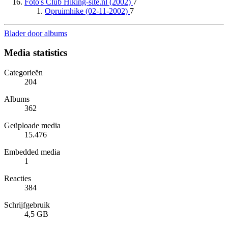
Foto's Club Hiking-site.nl (2002)
7
Opruimhike (02-11-2002)
7
Blader door albums
Media statistics
Categorieën
204
Albums
362
Geüploade media
15.476
Embedded media
1
Reacties
384
Schrijfgebruik
4,5 GB