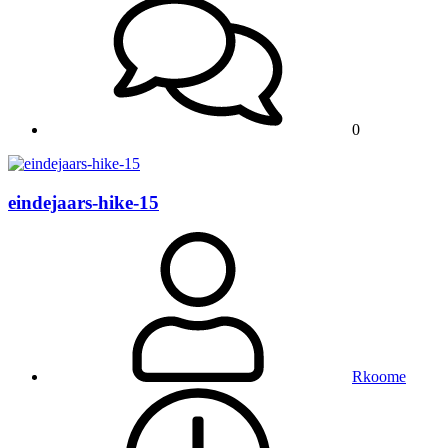
0
eindejaars-hike-15
Rkoome