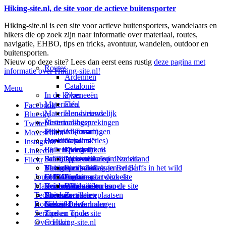
Hiking-site.nl, de site voor de actieve buitensporter
Hiking-site.nl is een site voor actieve buitensporters, wandelaars en
hikers die op zoek zijn naar informatie over materiaal, routes,
navigatie, EHBO, tips en tricks, avontuur, wandelen, outdoor en
buitensporten.
Nieuw op deze site? Lees dan eerst eens rustig
deze pagina met
Routes
informatie over Hiking-site.nl!
Ardennen
Catalonië
Menu
In de kijker
Pyreneeën
Materialen
Eifel
Facebook
Materialen-nieuws
Hondvriendelijk
Bluesky
Materiaal-besprekingen
Bestemmingen
Twitter
Prikbord (forum)
Materiaal-ervaringen
Andorra
Movescount
Goodies (winacties)
Boekrecensies
Deze site
Catalonië
Instagram
Club Hiking-site.nl
Buitensportwinkels
Zweden
Over mij
LinkedIn
Schrijfblok-artikelen
Buitensportwinkels in Nederland
Paalkamperen
Adverteren op deze site
Flickr
Virtuele exposities
Buitensportwinkels in Belgié
Navigatie
Thema-artikelen
Summit-vlaggen en Buffs in het wild
Jouw Hiking-site.nl
Fotoalbums
Online buitensportwinkels
EHBO
Andorra
Linken naar deze site
Materialen: kiezen en kopen
Reisboekhandels
Verzorging
Buitensportvacatures
Catalonië
Wijzigingen aan de site
Technieken
Thema-artikelen
Buitensportstageplaatsen
Sitemap
Zweden
Routes en Bestemmingen
Schrijfblokverhalen
Links
Nieuwsbrief
Service
Tips en Tricks
Zoeken op de site
Over Hiking-site.nl
Contact