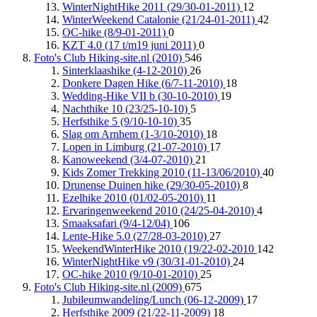
WinterNightHike 2011 (29/30-01-2011)
12
WinterWeekend Catalonie (21/24-01-2011)
42
OC-hike (8/9-01-2011)
0
KZT 4.0 (17 t/m19 juni 2011)
0
Foto's Club Hiking-site.nl (2010)
546
Sinterklaashike (4-12-2010)
26
Donkere Dagen Hike (6/7-11-2010)
18
Wedding-Hike VII b (30-10-2010)
19
Nachthike 10 (23/25-10-10)
5
Herfsthike 5 (9/10-10-10)
35
Slag om Arnhem (1-3/10-2010)
18
Lopen in Limburg (21-07-2010)
17
Kanoweekend (3/4-07-2010)
21
Kids Zomer Trekking 2010 (11-13/06/2010)
40
Drunense Duinen hike (29/30-05-2010)
8
Ezelhike 2010 (01/02-05-2010)
11
Ervaringenweekend 2010 (24/25-04-2010)
4
Smaaksafari (9/4-12/04)
106
Lente-Hike 5.0 (27/28-03-2010)
27
WeekendWinterHike 2010 (19/22-02-2010
142
WinterNightHike v9 (30/31-01-2010)
24
OC-hike 2010 (9/10-01-2010)
25
Foto's Club Hiking-site.nl (2009)
675
Jubileumwandeling/Lunch (06-12-2009)
17
Herfsthike 2009 (21/22-11-2009)
18