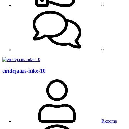
0
0
eindejaars-hike-10
Rkoome