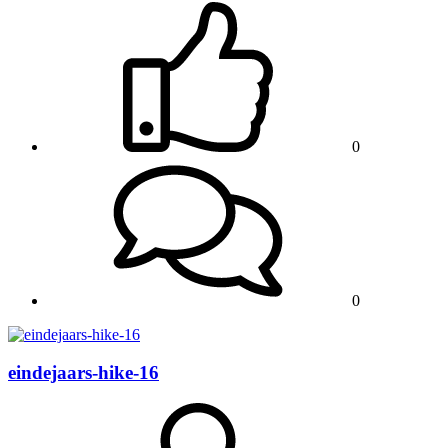
0
0
eindejaars-hike-16