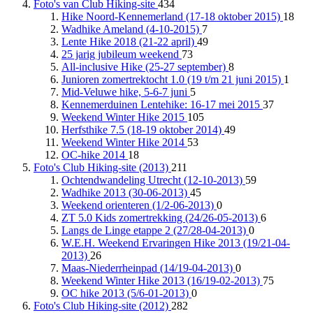
Foto's van Club Hiking-site
434
Hike Noord-Kennemerland (17-18 oktober 2015)
18
Wadhike Ameland (4-10-2015)
7
Lente Hike 2018 (21-22 april)
49
25 jarig jubileum weekend
73
All-inclusive Hike (25-27 september)
8
Junioren zomertrektocht 1.0 (19 t/m 21 juni 2015)
1
Mid-Veluwe hike, 5-6-7 juni
5
Kennemerduinen Lentehike: 16-17 mei 2015
37
Weekend Winter Hike 2015
105
Herfsthike 7.5 (18-19 oktober 2014)
49
Weekend Winter Hike 2014
53
OC-hike 2014
18
Foto's Club Hiking-site (2013)
211
Ochtendwandeling Utrecht (12-10-2013)
59
Wadhike 2013 (30-06-2013)
45
Weekend orienteren (1/2-06-2013)
0
ZT 5.0 Kids zomertrekking (24/26-05-2013)
6
Langs de Linge etappe 2 (27/28-04-2013)
0
W.E.H. Weekend Ervaringen Hike 2013 (19/21-04-
2013)
26
Maas-Niederrheinpad (14/19-04-2013)
0
Weekend Winter Hike 2013 (16/19-02-2013)
75
OC hike 2013 (5/6-01-2013)
0
Foto's Club Hiking-site (2012)
282