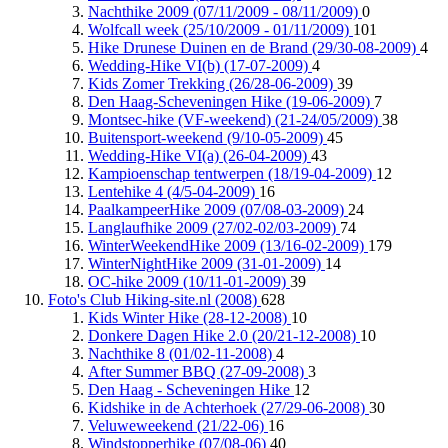
Nachthike 2009 (07/11/2009 - 08/11/2009)
0
Wolfcall week (25/10/2009 - 01/11/2009)
101
Hike Drunese Duinen en de Brand (29/30-08-2009)
4
Wedding-Hike VI(b) (17-07-2009)
4
Kids Zomer Trekking (26/28-06-2009)
39
Den Haag-Scheveningen Hike (19-06-2009)
7
Montsec-hike (VF-weekend) (21-24/05/2009)
38
Buitensport-weekend (9/10-05-2009)
45
Wedding-Hike VI(a) (26-04-2009)
43
Kampioenschap tentwerpen (18/19-04-2009)
12
Lentehike 4 (4/5-04-2009)
16
PaalkampeerHike 2009 (07/08-03-2009)
24
Langlaufhike 2009 (27/02-02/03-2009)
74
WinterWeekendHike 2009 (13/16-02-2009)
179
WinterNightHike 2009 (31-01-2009)
14
OC-hike 2009 (10/11-01-2009)
39
Foto's Club Hiking-site.nl (2008)
628
Kids Winter Hike (28-12-2008)
10
Donkere Dagen Hike 2.0 (20/21-12-2008)
10
Nachthike 8 (01/02-11-2008)
4
After Summer BBQ (27-09-2008)
3
Den Haag - Scheveningen Hike
12
Kidshike in de Achterhoek (27/29-06-2008)
30
Veluweweekend (21/22-06)
16
Windstopperhike (07/08-06)
40