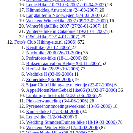
Lente Hike 2.0 (31-03-2007 / 01-04-2007)
28
Klimmiddag Amsterdam (24-03-2007)
20
Langlaufenin Noorwegen (3/4-03-2007)
22
WeekendWinterHike 2007 (09/12-02-2007)
16
WinterNightHike 2007 (27/28-01-2007)
16
Winterse hike in Catalonië (19/21-01-2007)
16
O&C-Hike (13/14-01-2007)
29
Foto's Club Hiking-site.nl (2006)
672
Kersthike (26-12-2006)
27
Nachthike 2006 (26-11-2006)
35
Pedraforca-hike (18-11-2006)
69
Bliksem-aanval op België (04-11-2006)
52
Herfst-hike (28/29-10-2006)
77
Wadhike II (03-09-2006)
11
Zomerhike (06-08-2006)
19
5 jaar Club Hiking-site.nl etentje (22-07-2006)
6
AppelNotenPlaatGebakHike06 (01/02-07-2006)
36
Limburgse fietstocht (24/25-06-2006)
25
Pinksterwandeling (3/4-06-2006)
26
Pyreneeënontmoetingsweekend (13-05-2006)
18
Knutselhike (21/23-04-2006)
34
Lente-hike (1/2-04-2006)
9
Wedding-StrandenDuinen-hike (18/19-03-2006)
78
Weekend Winter Hike (17/20-02-2006)
87
Winter Night Hike (28-01-2006)
27