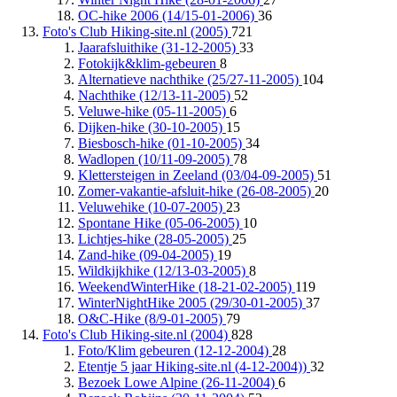
OC-hike 2006 (14/15-01-2006)
36
Foto's Club Hiking-site.nl (2005)
721
Jaarafsluithike (31-12-2005)
33
Fotokijk&klim-gebeuren
8
Alternatieve nachthike (25/27-11-2005)
104
Nachthike (12/13-11-2005)
52
Veluwe-hike (05-11-2005)
6
Dijken-hike (30-10-2005)
15
Biesbosch-hike (01-10-2005)
34
Wadlopen (10/11-09-2005)
78
Klettersteigen in Zeeland (03/04-09-2005)
51
Zomer-vakantie-afsluit-hike (26-08-2005)
20
Veluwehike (10-07-2005)
23
Spontane Hike (05-06-2005)
10
Lichtjes-hike (28-05-2005)
25
Zand-hike (09-04-2005)
19
Wildkijkhike (12/13-03-2005)
8
WeekendWinterHike (18-21-02-2005)
119
WinterNightHike 2005 (29/30-01-2005)
37
O&C-Hike (8/9-01-2005)
79
Foto's Club Hiking-site.nl (2004)
828
Foto/Klim gebeuren (12-12-2004)
28
Etentje 5 jaar Hiking-site.nl (4-12-2004))
32
Bezoek Lowe Alpine (26-11-2004)
6