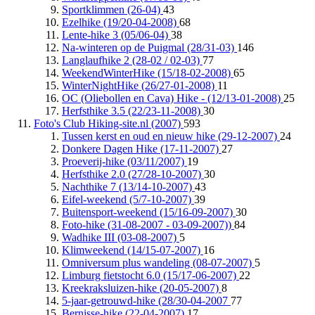
Sportklimmen (26-04)
43
Ezelhike (19/20-04-2008)
68
Lente-hike 3 (05/06-04)
38
Na-winteren op de Puigmal (28/31-03)
146
Langlaufhike 2 (28-02 / 02-03)
77
WeekendWinterHike (15/18-02-2008)
65
WinterNightHike (26/27-01-2008)
11
OC (Oliebollen en Cava) Hike - (12/13-01-2008)
25
Herfsthike 3.5 (22/23-11-2008)
30
Foto's Club Hiking-site.nl (2007)
593
Tussen kerst en oud en nieuw hike (29-12-2007)
24
Donkere Dagen Hike (17-11-2007)
27
Proeverij-hike (03/11/2007)
19
Herfsthike 2.0 (27/28-10-2007)
30
Nachthike 7 (13/14-10-2007)
43
Eifel-weekend (5/7-10-2007)
39
Buitensport-weekend (15/16-09-2007)
30
Foto-hike (31-08-2007 - 03-09-2007))
84
Wadhike III (03-08-2007)
5
Klimweekend (14/15-07-2007)
16
Omniversum plus wandeling (08-07-2007)
5
Limburg fietstocht 6.0 (15/17-06-2007)
22
Kreekraksluizen-hike (20-05-2007)
8
5-jaar-getrouwd-hike (28/30-04-2007
77
Bernisse-hike (22-04-2007)
17