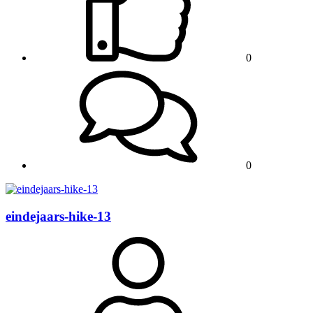
0
0
eindejaars-hike-13