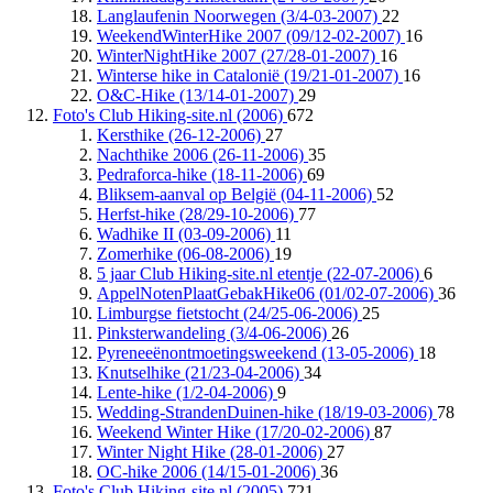
Langlaufenin Noorwegen (3/4-03-2007)
22
WeekendWinterHike 2007 (09/12-02-2007)
16
WinterNightHike 2007 (27/28-01-2007)
16
Winterse hike in Catalonië (19/21-01-2007)
16
O&C-Hike (13/14-01-2007)
29
Foto's Club Hiking-site.nl (2006)
672
Kersthike (26-12-2006)
27
Nachthike 2006 (26-11-2006)
35
Pedraforca-hike (18-11-2006)
69
Bliksem-aanval op België (04-11-2006)
52
Herfst-hike (28/29-10-2006)
77
Wadhike II (03-09-2006)
11
Zomerhike (06-08-2006)
19
5 jaar Club Hiking-site.nl etentje (22-07-2006)
6
AppelNotenPlaatGebakHike06 (01/02-07-2006)
36
Limburgse fietstocht (24/25-06-2006)
25
Pinksterwandeling (3/4-06-2006)
26
Pyreneeënontmoetingsweekend (13-05-2006)
18
Knutselhike (21/23-04-2006)
34
Lente-hike (1/2-04-2006)
9
Wedding-StrandenDuinen-hike (18/19-03-2006)
78
Weekend Winter Hike (17/20-02-2006)
87
Winter Night Hike (28-01-2006)
27
OC-hike 2006 (14/15-01-2006)
36
Foto's Club Hiking-site.nl (2005)
721