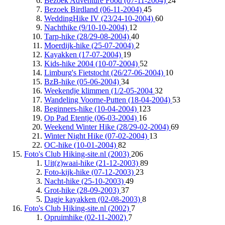
Bezoek Adventure Food (07-11-2004)
24
Bezoek Birdland (06-11-2004)
45
WeddingHike IV (23/24-10-2004)
60
Nachthike (9/10-10-2004)
12
Tarp-hike (28/29-08-2004)
40
Moerdijk-hike (25-07-2004)
2
Kayakken (17-07-2004)
19
Kids-hike 2004 (10-07-2004)
52
Limburg's Fietstocht (26/27-06-2004)
10
BzB-hike (05-06-2004)
34
Weekendje klimmen (1/2-05-2004
32
Wandeling Voorne-Putten (18-04-2004)
53
Beginners-hike (10-04-2004)
123
Op Pad Etentje (06-03-2004)
16
Weekend Winter Hike (28/29-02-2004)
69
Winter Night Hike (07-02-2004)
13
OC-hike (10-01-2004)
82
Foto's Club Hiking-site.nl (2003)
206
Uit(z)waai-hike (21-12-2003)
89
Foto-kijk-hike (07-12-2003)
23
Nacht-hike (25-10-2003)
49
Grot-hike (28-09-2003)
37
Dagje kayakken (02-08-2003)
8
Foto's Club Hiking-site.nl (2002)
7
Opruimhike (02-11-2002)
7