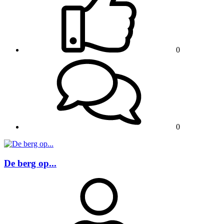
0
0
De berg op...