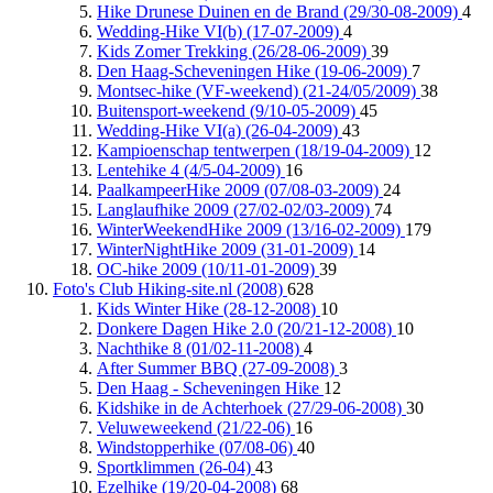
Hike Drunese Duinen en de Brand (29/30-08-2009)
4
Wedding-Hike VI(b) (17-07-2009)
4
Kids Zomer Trekking (26/28-06-2009)
39
Den Haag-Scheveningen Hike (19-06-2009)
7
Montsec-hike (VF-weekend) (21-24/05/2009)
38
Buitensport-weekend (9/10-05-2009)
45
Wedding-Hike VI(a) (26-04-2009)
43
Kampioenschap tentwerpen (18/19-04-2009)
12
Lentehike 4 (4/5-04-2009)
16
PaalkampeerHike 2009 (07/08-03-2009)
24
Langlaufhike 2009 (27/02-02/03-2009)
74
WinterWeekendHike 2009 (13/16-02-2009)
179
WinterNightHike 2009 (31-01-2009)
14
OC-hike 2009 (10/11-01-2009)
39
Foto's Club Hiking-site.nl (2008)
628
Kids Winter Hike (28-12-2008)
10
Donkere Dagen Hike 2.0 (20/21-12-2008)
10
Nachthike 8 (01/02-11-2008)
4
After Summer BBQ (27-09-2008)
3
Den Haag - Scheveningen Hike
12
Kidshike in de Achterhoek (27/29-06-2008)
30
Veluweweekend (21/22-06)
16
Windstopperhike (07/08-06)
40
Sportklimmen (26-04)
43
Ezelhike (19/20-04-2008)
68