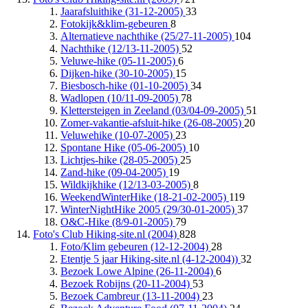
Jaarafsluithike (31-12-2005)
33
Fotokijk&klim-gebeuren
8
Alternatieve nachthike (25/27-11-2005)
104
Nachthike (12/13-11-2005)
52
Veluwe-hike (05-11-2005)
6
Dijken-hike (30-10-2005)
15
Biesbosch-hike (01-10-2005)
34
Wadlopen (10/11-09-2005)
78
Klettersteigen in Zeeland (03/04-09-2005)
51
Zomer-vakantie-afsluit-hike (26-08-2005)
20
Veluwehike (10-07-2005)
23
Spontane Hike (05-06-2005)
10
Lichtjes-hike (28-05-2005)
25
Zand-hike (09-04-2005)
19
Wildkijkhike (12/13-03-2005)
8
WeekendWinterHike (18-21-02-2005)
119
WinterNightHike 2005 (29/30-01-2005)
37
O&C-Hike (8/9-01-2005)
79
Foto's Club Hiking-site.nl (2004)
828
Foto/Klim gebeuren (12-12-2004)
28
Etentje 5 jaar Hiking-site.nl (4-12-2004))
32
Bezoek Lowe Alpine (26-11-2004)
6
Bezoek Robijns (20-11-2004)
53
Bezoek Cambreur (13-11-2004)
23