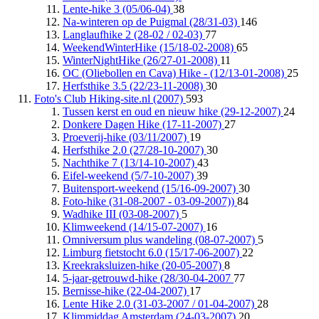
Lente-hike 3 (05/06-04)
38
Na-winteren op de Puigmal (28/31-03)
146
Langlaufhike 2 (28-02 / 02-03)
77
WeekendWinterHike (15/18-02-2008)
65
WinterNightHike (26/27-01-2008)
11
OC (Oliebollen en Cava) Hike - (12/13-01-2008)
25
Herfsthike 3.5 (22/23-11-2008)
30
Foto's Club Hiking-site.nl (2007)
593
Tussen kerst en oud en nieuw hike (29-12-2007)
24
Donkere Dagen Hike (17-11-2007)
27
Proeverij-hike (03/11/2007)
19
Herfsthike 2.0 (27/28-10-2007)
30
Nachthike 7 (13/14-10-2007)
43
Eifel-weekend (5/7-10-2007)
39
Buitensport-weekend (15/16-09-2007)
30
Foto-hike (31-08-2007 - 03-09-2007))
84
Wadhike III (03-08-2007)
5
Klimweekend (14/15-07-2007)
16
Omniversum plus wandeling (08-07-2007)
5
Limburg fietstocht 6.0 (15/17-06-2007)
22
Kreekraksluizen-hike (20-05-2007)
8
5-jaar-getrouwd-hike (28/30-04-2007
77
Bernisse-hike (22-04-2007)
17
Lente Hike 2.0 (31-03-2007 / 01-04-2007)
28
Klimmiddag Amsterdam (24-03-2007)
20