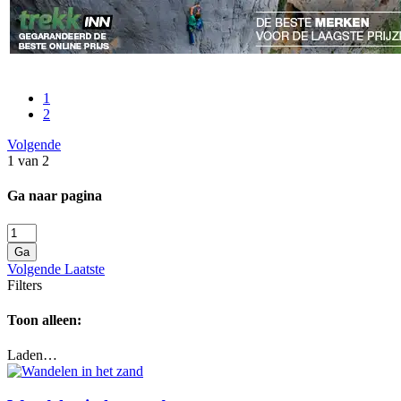
1
2
Volgende
1 van 2
Ga naar pagina
Ga
Volgende
Laatste
Filters
Toon alleen:
Laden…