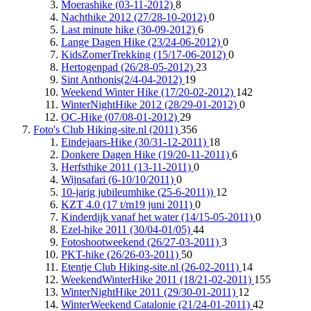
Moerashike (03-11-2012)
8
Nachthike 2012 (27/28-10-2012)
0
Last minute hike (30-09-2012)
6
Lange Dagen Hike (23/24-06-2012)
0
KidsZomerTrekking (15/17-06-2012)
0
Hertogenpad (26/28-05-2012)
23
Sint Anthonis(2/4-04-2012)
19
Weekend Winter Hike (17/20-02-2012)
142
WinterNightHike 2012 (28/29-01-2012)
0
OC-Hike (07/08-01-2012)
29
Foto's Club Hiking-site.nl (2011)
356
Eindejaars-Hike (30/31-12-2011)
18
Donkere Dagen Hike (19/20-11-2011)
6
Herfsthike 2011 (13-11-2011)
0
Wijnsafari (6-10/10/2011)
0
10-jarig jubileumhike (25-6-2011))
12
KZT 4.0 (17 t/m19 juni 2011)
0
Kinderdijk vanaf het water (14/15-05-2011)
0
Ezel-hike 2011 (30/04-01/05)
44
Fotoshootweekend (26/27-03-2011)
3
PKT-hike (26/26-03-2011)
50
Etentje Club Hiking-site.nl (26-02-2011)
14
WeekendWinterHike 2011 (18/21-02-2011)
155
WinterNightHike 2011 (29/30-01-2011)
12
WinterWeekend Catalonie (21/24-01-2011)
42