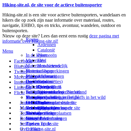
Hiking-site.nl, de site voor de actieve buitensporter
Hiking-site.nl is een site voor actieve buitensporters, wandelaars en
hikers die op zoek zijn naar informatie over materiaal, routes,
navigatie, EHBO, tips en tricks, avontuur, wandelen, outdoor en
buitensporten.
Nieuw op deze site? Lees dan eerst eens rustig
deze pagina met
Routes
informatie over Hiking-site.nl!
Ardennen
Catalonië
Menu
In de kijker
Pyreneeën
Materialen
Eifel
Facebook
Materialen-nieuws
Hondvriendelijk
Bluesky
Materiaal-besprekingen
Bestemmingen
Twitter
Prikbord (forum)
Materiaal-ervaringen
Andorra
Movescount
Goodies (winacties)
Boekrecensies
Deze site
Catalonië
Instagram
Club Hiking-site.nl
Buitensportwinkels
Zweden
Over mij
LinkedIn
Schrijfblok-artikelen
Buitensportwinkels in Nederland
Paalkamperen
Adverteren op deze site
Flickr
Virtuele exposities
Buitensportwinkels in Belgié
Navigatie
Thema-artikelen
Summit-vlaggen en Buffs in het wild
Jouw Hiking-site.nl
Fotoalbums
Online buitensportwinkels
EHBO
Andorra
Linken naar deze site
Materialen: kiezen en kopen
Reisboekhandels
Verzorging
Buitensportvacatures
Catalonië
Wijzigingen aan de site
Technieken
Thema-artikelen
Buitensportstageplaatsen
Sitemap
Zweden
Routes en Bestemmingen
Schrijfblokverhalen
Links
Nieuwsbrief
Service
Tips en Tricks
Zoeken op de site
Over Hiking-site.nl
Contact