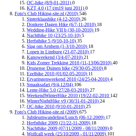
OC-hike (8/9-01-2011)
0
KZT 4.0 (17 t/m19 juni 2011)
0
Foto's Club Hiking-site.nl (2010)
546
Sinterklaashike (4-12-2010)
26
Donkere Dagen Hike (6/7-11-2010)
18
Wedding-Hike VII b (30-10-2010)
19
Nachthike 10 (23/25-10-10)
5
Herfsthike 5 (9/10-10-10)
35
Slag om Arnhem (1-3/10-2010)
18
Lopen in Limburg (21-07-2010)
17
Kanoweekend (3/4-07-2010)
21
Kids Zomer Trekking 2010 (11-13/06/2010)
40
Drunense Duinen hike (29/30-05-2010)
8
Ezelhike 2010 (01/02-05-2010)
11
Ervaringenweekend 2010 (24/25-04-2010)
4
Smaaksafari (9/4-12/04)
106
Lente-Hike 5.0 (27/28-03-2010)
27
WeekendWinterHike 2010 (19/22-02-2010
142
WinterNightHike v9 (30/31-01-2010)
24
OC-hike 2010 (9/10-01-2010)
25
Foto's Club Hiking-site.nl (2009)
675
Jubileumwandeling/Lunch (06-12-2009)
17
Herfsthike 2009 (21/22-11-2009)
18
Nachthike 2009 (07/11/2009 - 08/11/2009)
0
Wolfcall week (25/10/2009 - 01/11/2009)
101