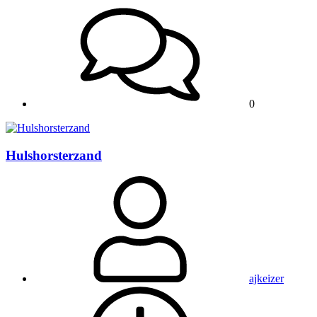
0
Hulshorsterzand
ajkeizer