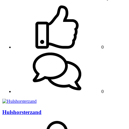
0
0
Hulshorsterzand