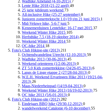
Wadhike Ameland (4-10-2015)
7
Lente Hike 2018 (21-22 april)
49
25 jarig jubileum weekend
73
All-inclusive Hike (25-27 september)
8
Junioren zomertrektocht 1.0 (19 t/m 21 juni 2015)
1
Mid-Veluwe hike, 5-6-7 juni
5
Kennemerduinen Lentehike: 16-17 mei 2015
37
Weekend Winter Hike 2015
105
Herfsthike 7.5 (18-19 oktober 2014)
49
Weekend Winter Hike 2014
53
OC-hike 2014
18
Foto's Club Hiking-site (2013)
211
Ochtendwandeling Utrecht (12-10-2013)
59
Wadhike 2013 (30-06-2013)
45
Weekend orienteren (1/2-06-2013)
0
ZT 5.0 Kids zomertrekking (24/26-05-2013)
6
Langs de Linge etappe 2 (27/28-04-2013)
0
W.E.H. Weekend Ervaringen Hike 2013 (19/21-04-
2013)
26
Maas-Niederrheinpad (14/19-04-2013)
0
Weekend Winter Hike 2013 (16/19-02-2013)
75
OC hike 2013 (5/6-01-2013)
0
Foto's Club Hiking-site (2012)
282
Eindejaars BBQ hike (29/30-12-2012)
0
wandelweekend Catalonie (6-10 december)
55