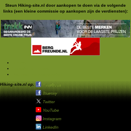
Steun Hiking-site.nl door aankopen te doen via de volgende
links (een kleine commissie op aankopen zijn de verdiensten):
Forums
Gebieden en routes
Discussie: wandelgebieden
Hiking-site.nl op:
Facebook
Bluesky
Twitter
YouTube
Instagram
LinkedIn