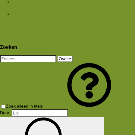
Media
Nieuwe media
Nieuwe reacties
Zoek media
Leden
Huidige bezoekers
Nieuwe profiel berichten
Aanmelden
Registreren
Wat is er nieuw
Zoeken
Zoeken
Zoek alleen in titels
Door: