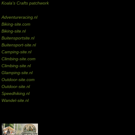
Koala's Crafts patchwork
Domeinen te koop
Adventureracing.nl
Biking-site.com
Biking-site.nl
Buitensportsite.nl
Buitensport-site.nl
Camping-site.nl
Climbing-site.com
Climbing-site.nl
Glamping-site.nl
Outdoor-site.com
Outdoor-site.nl
Speedhiking.nl
Wandel-site.nl
Commissie-links
Aankopen via deze links geven de beheerder een kleine commissie.