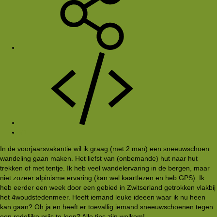
#1
In de voorjaarsvakantie wil ik graag (met 2 man) een sneeuwschoen
wandeling gaan maken. Het liefst van (onbemande) hut naar hut
trekken of met tentje. Ik heb veel wandelervaring in de bergen, maar
niet zozeer alpinisme ervaring (kan wel kaartlezen en heb GPS). Ik
heb eerder een week door een gebied in Zwitserland getrokken vlakbij
het 4woudstedenmeer. Heeft iemand leuke ideeen waar ik nu heen
kan gaan? Oh ja en heeft er toevallig iemand sneeuwschoenen tegen
een redelijke prijs te leen? Alle tips zijn welkom!