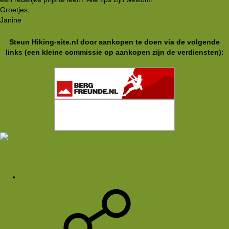
Groetjes,
Janine
Steun Hiking-site.nl door aankopen te doen via de volgende
links (een kleine commissie op aankopen zijn de verdiensten):
Ivo
4 jan 2012