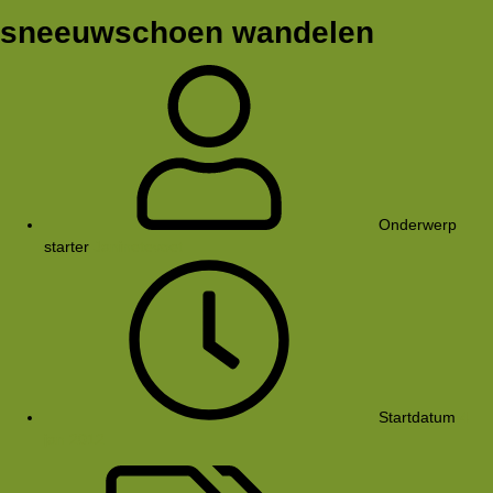
sneeuwschoen wandelen
Onderwerp
starter
Janinetevoet
Startdatum
4
jan 2012