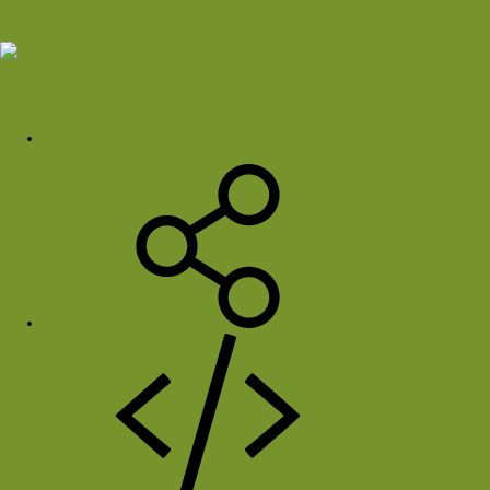
raquette/MS_Carlit_PR_2012.pdf
hyz
5 jan 2012