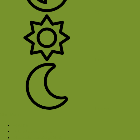
System
Licht
Donker
Sluit Menu
Forums
Gebieden en routes
Discussie: wandelgebieden