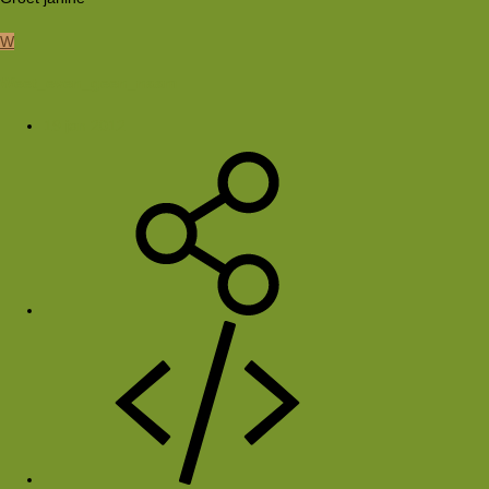
W
Weet_even_geen_naam
19 jan 2012