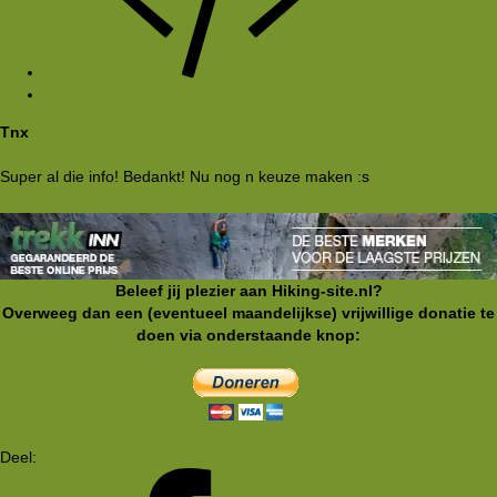
#10
Tnx
Super al die info! Bedankt! Nu nog n keuze maken :s
Beleef jij plezier aan Hiking-site.nl?
Overweeg dan een (eventueel maandelijkse) vrijwillige donatie te
doen via onderstaande knop:
Je moet ingelogd zijn om te kunnen reageren. Log in | Registreer
Deel: