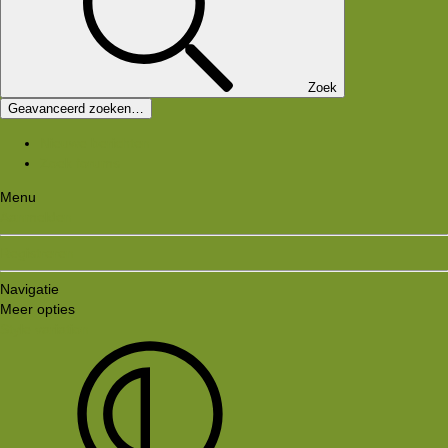
Zoek
Geavanceerd zoeken…
Nieuwe berichten
Zoek forums
Menu
Aanmelden
Registreren
Navigatie
Meer opties
Style variation