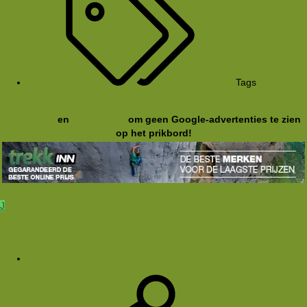
Tags
duitsland
kamperen
sneeuwschoen
wandelen
zwitserland
Registreer
en
meld je aan
om geen Google-advertenties te zien
op het prikbord!
J
Janinetevoet
4 jan 2012