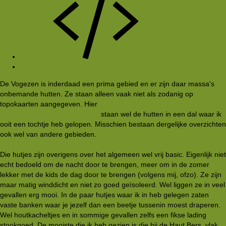
#5
De Vogezen is inderdaad een prima gebied en er zijn daar massa's
onbemande hutten. Ze staan alleen vaak niet als zodanig op
topokaarten aangegeven. Hier
http://sentheim.pagesperso-
orange.fr/doller/abris.htm#.htm
staan wel de hutten in een dal waar ik
ooit een tochtje heb gelopen. Misschien bestaan dergelijke overzichten
ook wel van andere gebieden.
Die hutjes zijn overigens over het algemeen wel vrij basic. Eigenlijk niet
echt bedoeld om de nacht door te brengen, meer om in de zomer
lekker met de kids de dag door te brengen (volgens mij, ofzo). Ze zijn
maar matig winddicht en niet zo goed geïsoleerd. Wel liggen ze in veel
gevallen erg mooi. In de paar hutjes waar ik in heb gelegen zaten
vaste banken waar je jezelf dan een beetje tussenin moest draperen.
Wel houtkacheltjes en in sommige gevallen zelfs een fikse lading
stookgoed. De mooiste die ik heb gezien is die bij de Haut Bers, vlak