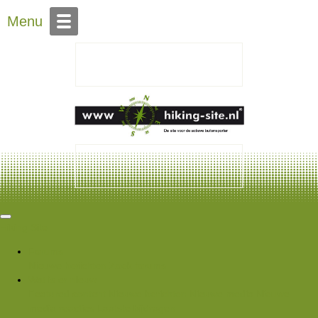
Over Hiking-site.nl
Menu
Hiking Site
Forums
Nieuwe berichten
Zoek forums
Wat is er nieuw
Featured content
Nieuwe berichten
Nieuwe media
Nieuwe
media reacties
Laatste bijdragen