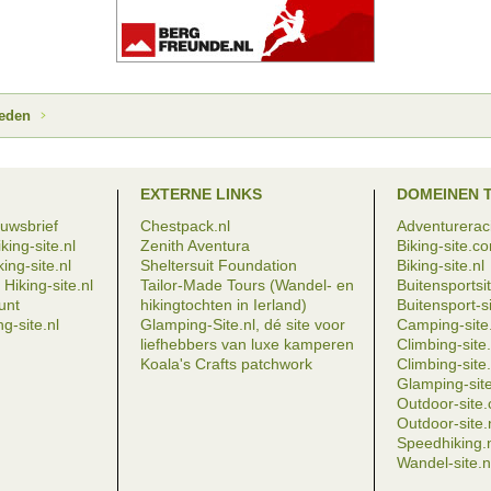
ieden
EXTERNE LINKS
DOMEINEN 
euwsbrief
Chestpack.nl
Adventureraci
king-site.nl
Zenith Aventura
Biking-site.c
ing-site.nl
Sheltersuit Foundation
Biking-site.nl
Hiking-site.nl
Tailor-Made Tours (Wandel- en
Buitensportsit
eunt
hikingtochten in Ierland)
Buitensport-si
g-site.nl
Glamping-Site.nl, dé site voor
Camping-site.
liefhebbers van luxe kamperen
Climbing-sit
Koala's Crafts patchwork
Climbing-site.
Glamping-site
Outdoor-site
Outdoor-site.
Speedhiking.
Wandel-site.n