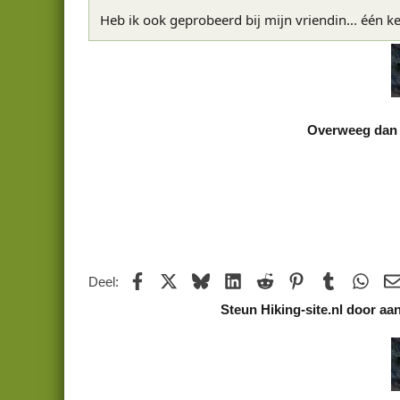
Heb ik ook geprobeerd bij mijn vriendin... één k
Overweeg dan e
Facebook
X
Bluesky
LinkedIn
Reddit
Pinterest
Tumblr
What
Deel:
Steun Hiking-site.nl door aa