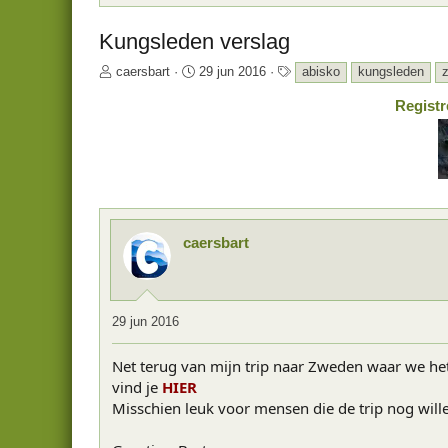
Kungsleden verslag
O
S
T
caersbart
29 jun 2016
abisko
kungsleden
n
t
a
Registr
d
a
g
e
r
s
r
t
w
d
e
a
r
t
p
u
s
m
caersbart
t
a
r
t
29 jun 2016
e
r
Net terug van mijn trip naar Zweden waar we het
vind je
HIER
Misschien leuk voor mensen die de trip nog wille