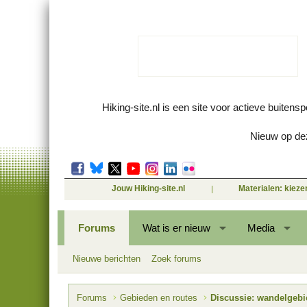
Hiking-site.nl is een site voor actieve buitens
Nieuw op dez
Jouw Hiking-site.nl
Materialen: kiez
Forums
Wat is er nieuw
Media
Nieuwe berichten
Zoek forums
Forums
Gebieden en routes
Discussie: wandelgeb