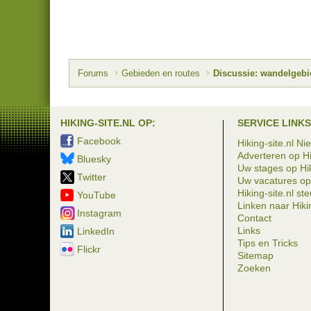
Forums
Gebieden en routes
Discussie: wandelgeb
HIKING-SITE.NL OP:
SERVICE LINKS
Facebook
Hiking-site.nl Ni
Adverteren op Hi
Bluesky
Uw stages op Hik
Twitter
Uw vacatures op 
Hiking-site.nl st
YouTube
Linken naar Hikin
Instagram
Contact
Links
LinkedIn
Tips en Tricks
Flickr
Sitemap
Zoeken