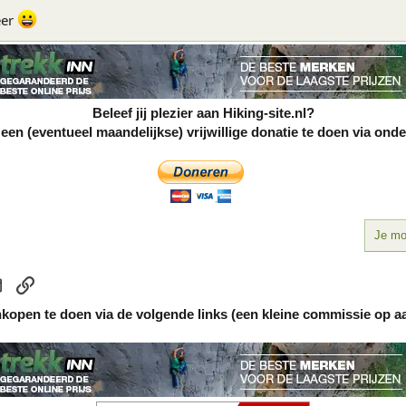
eer
Beleef jij plezier aan Hiking-site.nl?
en (eventueel maandelijkse) vrijwillige donatie te doen via ond
Je moe
sApp
E-mail
koppeling
nkopen te doen via de volgende links (een kleine commissie op a