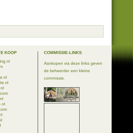
TE KOOP
COMMISSIE-LINKS
ng.nl
Aankopen via deze links geven
om
de beheerder een kleine
e.nl
commissie.
te.nl
nl
e.com
nl
.nl
.com
nl
nl
l