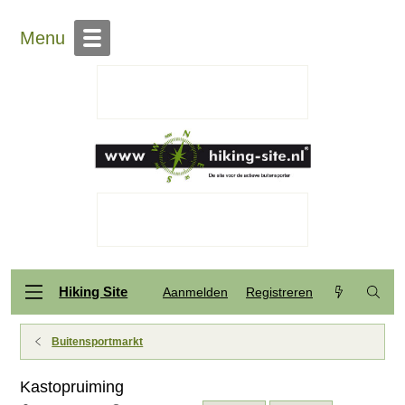
Menu
Hiking Site
Aanmelden
Registreren
Buitensportmarkt
Kastopruiming