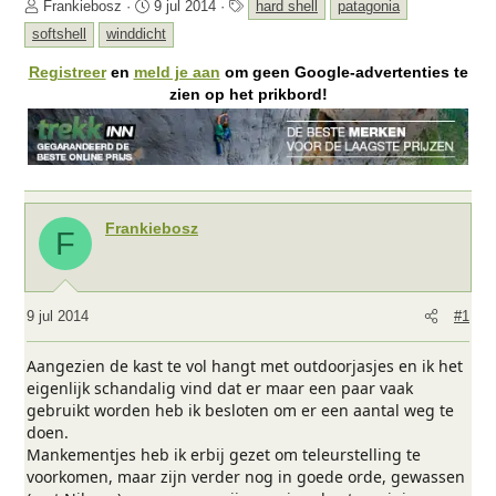
O
S
T
Frankiebosz
9 jul 2014
hard shell
patagonia
n
t
a
softshell
winddicht
d
a
g
e
r
s
Registreer
en
meld je aan
om geen Google-advertenties te
r
t
zien op het prikbord!
w
d
e
a
r
t
p
u
s
m
t
Frankiebosz
F
a
r
t
e
9 jul 2014
#1
r
Aangezien de kast te vol hangt met outdoorjasjes en ik het
eigenlijk schandalig vind dat er maar een paar vaak
gebruikt worden heb ik besloten om er een aantal weg te
doen.
Mankementjes heb ik erbij gezet om teleurstelling te
voorkomen, maar zijn verder nog in goede orde, gewassen