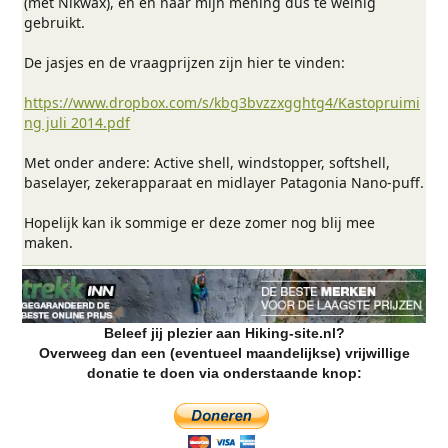
(met Nikwax), en en naar mijn mening dus te weinig
gebruikt.
De jasjes en de vraagprijzen zijn hier te vinden:
https://www.dropbox.com/s/kbg3bvzzxgghtg4/Kastopruimi
ng juli 2014.pdf
Met onder andere: Active shell, windstopper, softshell,
baselayer, zekerapparaat en midlayer Patagonia Nano-puff.
Hopelijk kan ik sommige er deze zomer nog blij mee
maken.
Beleef jij plezier aan Hiking-site.nl?
Overweeg dan een (eventueel maandelijkse) vrijwillige
donatie te doen via onderstaande knop: