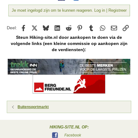
Je moet ingelogd zijn om te kunnen reageren. Log in | Registreer
Facebook
X
Bluesky
LinkedIn
Reddit
Pinterest
Tumblr
WhatsApp
E-mail
kopp
Deel:
Steun Hiking-site.nl door aankopen te doen via de
volgende links (een kleine commissie op aankopen zijn
de verdiensten):
Buitensportmarkt
HIKING-SITE.NL OP:
Facebook