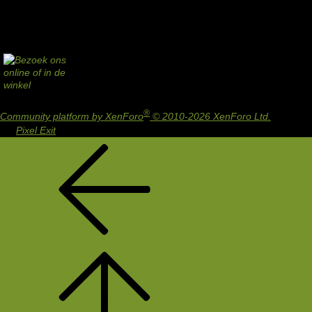
®
Community platform by XenForo
© 2010-2026 XenForo Ltd.
Design
by:
Pixel Exit
Terug