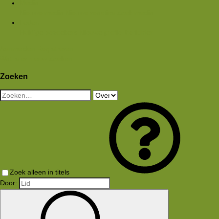
Media
Nieuwe media
Nieuwe reacties
Zoek media
Leden
Huidige bezoekers
Nieuwe profiel berichten
Aanmelden
Registreren
Wat is er nieuw
Zoeken
Zoeken
Zoek alleen in titels
Door: