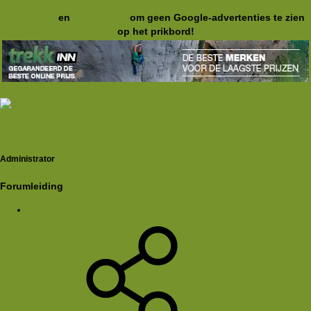
Registreer
en
meld je aan
om geen Google-advertenties te zien
op het prikbord!
Rkoome
Administrator
Forumleiding
13 jun 2025