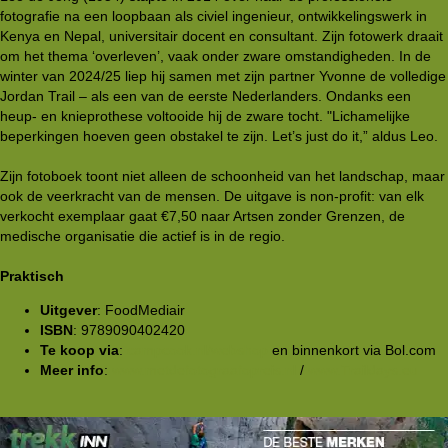
fotografie na een loopbaan als civiel ingenieur, ontwikkelingswerk in
Kenya en Nepal, universitair docent en consultant. Zijn fotowerk draait
om het thema ‘overleven’, vaak onder zware omstandigheden. In de
winter van 2024/25 liep hij samen met zijn partner Yvonne de volledige
Jordan Trail – als een van de eerste Nederlanders. Ondanks een
heup- en knieprothese voltooide hij de zware tocht. "Lichamelijke
beperkingen hoeven geen obstakel te zijn. Let’s just do it,” aldus Leo.
Zijn fotoboek toont niet alleen de schoonheid van het landschap, maar
ook de veerkracht van de mensen. De uitgave is non-profit: van elk
verkocht exemplaar gaat €7,50 naar Artsen zonder Grenzen, de
medische organisatie die actief is in de regio.
Praktisch
Uitgever
: FoodMediair
ISBN
: 9789090402420
Te koop via
:
campcook.nl/webshop
en binnenkort via Bol.com
Meer info
:
www.metdefotograafopreis.nl
/
www.Traildays.eu