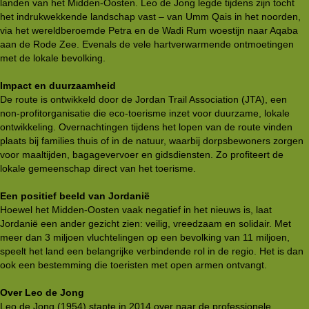
landen van het Midden-Oosten. Leo de Jong legde tijdens zijn tocht
het indrukwekkende landschap vast – van Umm Qais in het noorden,
via het wereldberoemde Petra en de Wadi Rum woestijn naar Aqaba
aan de Rode Zee. Evenals de vele hartverwarmende ontmoetingen
met de lokale bevolking.
Impact en duurzaamheid
De route is ontwikkeld door de Jordan Trail Association (JTA), een
non-profitorganisatie die eco-toerisme inzet voor duurzame, lokale
ontwikkeling. Overnachtingen tijdens het lopen van de route vinden
plaats bij families thuis of in de natuur, waarbij dorpsbewoners zorgen
voor maaltijden, bagagevervoer en gidsdiensten. Zo profiteert de
lokale gemeenschap direct van het toerisme.
Een positief beeld van Jordanië
Hoewel het Midden-Oosten vaak negatief in het nieuws is, laat
Jordanië een ander gezicht zien: veilig, vreedzaam en solidair. Met
meer dan 3 miljoen vluchtelingen op een bevolking van 11 miljoen,
speelt het land een belangrijke verbindende rol in de regio. Het is dan
ook een bestemming die toeristen met open armen ontvangt.
Over Leo de Jong
Leo de Jong (1954) stapte in 2014 over naar de professionele