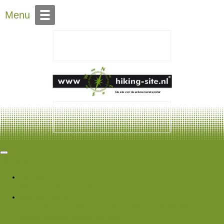
Over Hiking-site.nl
Menu
Hiking Site
Forums
Nieuwe berichten
Zoek forums
Wat is er nieuw
Featured content
Nieuwe berichten
Nieuwe media
Nieuwe
media reacties
Laatste bijdragen