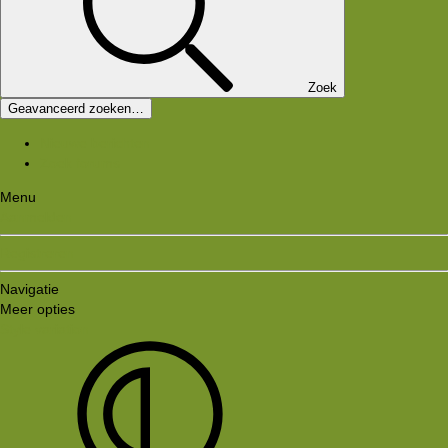
Zoek
Geavanceerd zoeken…
Nieuwe berichten
Zoek forums
Menu
Aanmelden
Registreren
Navigatie
Meer opties
Style variation