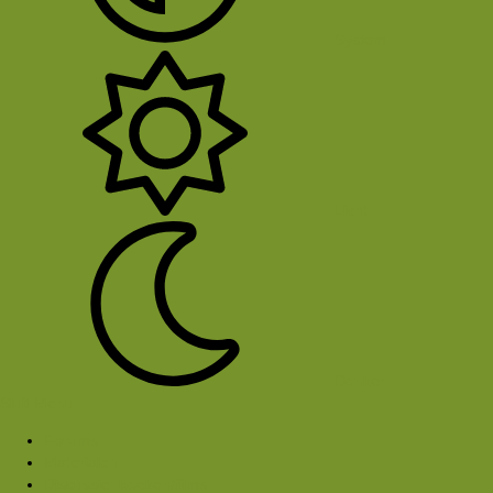
System
Licht
Donker
Sluit Menu
Forums
Materialen
Discussie: boeken/films