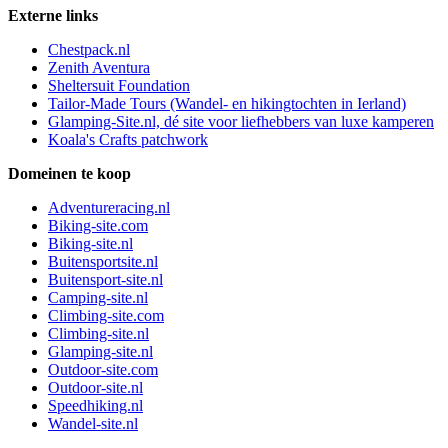
Externe links
Chestpack.nl
Zenith Aventura
Sheltersuit Foundation
Tailor-Made Tours (Wandel- en hikingtochten in Ierland)
Glamping-Site.nl, dé site voor liefhebbers van luxe kamperen
Koala's Crafts patchwork
Domeinen te koop
Adventureracing.nl
Biking-site.com
Biking-site.nl
Buitensportsite.nl
Buitensport-site.nl
Camping-site.nl
Climbing-site.com
Climbing-site.nl
Glamping-site.nl
Outdoor-site.com
Outdoor-site.nl
Speedhiking.nl
Wandel-site.nl