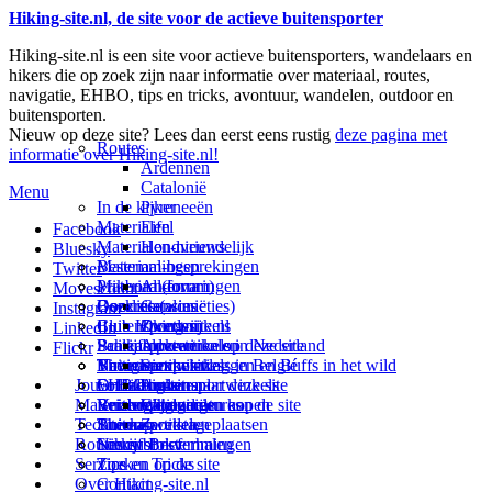
Hiking-site.nl, de site voor de actieve buitensporter
Hiking-site.nl is een site voor actieve buitensporters, wandelaars en
hikers die op zoek zijn naar informatie over materiaal, routes,
navigatie, EHBO, tips en tricks, avontuur, wandelen, outdoor en
buitensporten.
Nieuw op deze site? Lees dan eerst eens rustig
deze pagina met
Routes
informatie over Hiking-site.nl!
Ardennen
Catalonië
Menu
In de kijker
Pyreneeën
Materialen
Eifel
Facebook
Materialen-nieuws
Hondvriendelijk
Bluesky
Materiaal-besprekingen
Bestemmingen
Twitter
Prikbord (forum)
Materiaal-ervaringen
Andorra
Movescount
Goodies (winacties)
Boekrecensies
Deze site
Catalonië
Instagram
Club Hiking-site.nl
Buitensportwinkels
Zweden
Over mij
LinkedIn
Schrijfblok-artikelen
Buitensportwinkels in Nederland
Paalkamperen
Adverteren op deze site
Flickr
Virtuele exposities
Buitensportwinkels in Belgié
Navigatie
Thema-artikelen
Summit-vlaggen en Buffs in het wild
Jouw Hiking-site.nl
Fotoalbums
Online buitensportwinkels
EHBO
Andorra
Linken naar deze site
Materialen: kiezen en kopen
Reisboekhandels
Verzorging
Buitensportvacatures
Catalonië
Wijzigingen aan de site
Technieken
Thema-artikelen
Buitensportstageplaatsen
Sitemap
Zweden
Routes en Bestemmingen
Schrijfblokverhalen
Links
Nieuwsbrief
Service
Tips en Tricks
Zoeken op de site
Over Hiking-site.nl
Contact