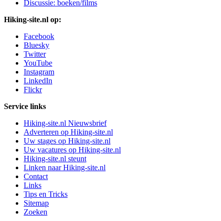
Discussie: boeken/films
Hiking-site.nl op:
Facebook
Bluesky
Twitter
YouTube
Instagram
LinkedIn
Flickr
Service links
Hiking-site.nl Nieuwsbrief
Adverteren op Hiking-site.nl
Uw stages op Hiking-site.nl
Uw vacatures op Hiking-site.nl
Hiking-site.nl steunt
Linken naar Hiking-site.nl
Contact
Links
Tips en Tricks
Sitemap
Zoeken