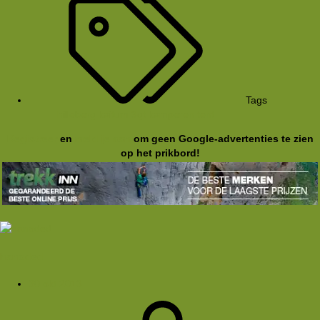
Tags
hilleberg
kaitum 3gt
kamperen
tent
Registreer
en
meld je aan
om geen Google-advertenties te zien
op het prikbord!
hanoded
30 okt 2013