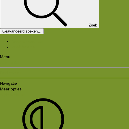
Zoek
Geavanceerd zoeken…
Nieuwe berichten
Zoek forums
Menu
Aanmelden
Registreren
Navigatie
Meer opties
Style variation