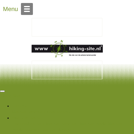
Over Hiking-site.nl
Menu
Hiking Site
Forums
Nieuwe berichten
Zoek forums
Wat is er nieuw
Featured content
Nieuwe berichten
Nieuwe media
Nieuwe
media reacties
Laatste bijdragen