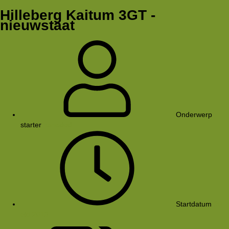
Hilleberg Kaitum 3GT -
nieuwstaat
Onderwerp
starter
hanoded
Startdatum
30
okt 2013