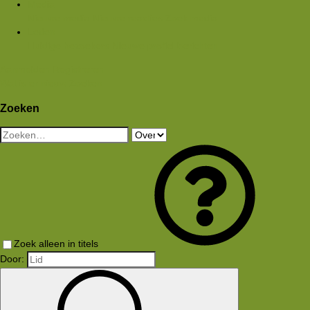
Media
Nieuwe media
Nieuwe reacties
Zoek media
Leden
Huidige bezoekers
Nieuwe profiel berichten
Aanmelden
Registreren
Wat is er nieuw
Zoeken
Zoeken
Zoek alleen in titels
Door: