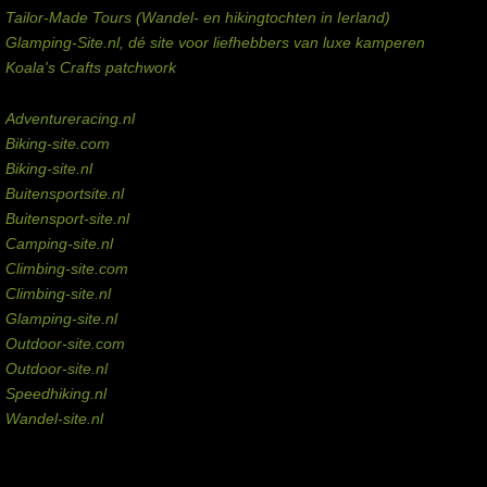
Tailor-Made Tours (Wandel- en hikingtochten in Ierland)
Glamping-Site.nl, dé site voor liefhebbers van luxe kamperen
Koala's Crafts patchwork
Domeinen te koop
Adventureracing.nl
Biking-site.com
Biking-site.nl
Buitensportsite.nl
Buitensport-site.nl
Camping-site.nl
Climbing-site.com
Climbing-site.nl
Glamping-site.nl
Outdoor-site.com
Outdoor-site.nl
Speedhiking.nl
Wandel-site.nl
Commissie-links
Aankopen via deze links geven de beheerder een kleine commissie.