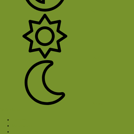
System
Licht
Donker
Sluit Menu
Forums
Materialen
Buitensportmarkt