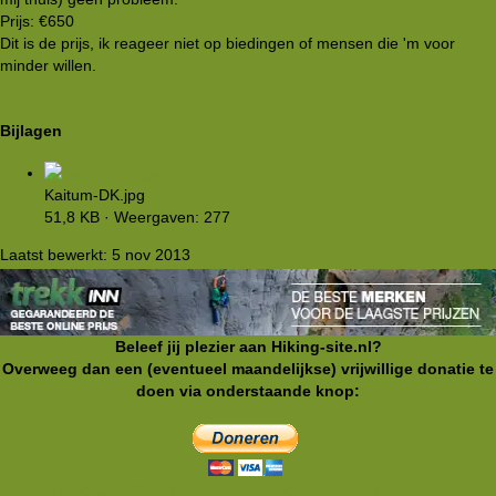
Prijs: €650
Dit is de prijs, ik reageer niet op biedingen of mensen die 'm voor
minder willen.
Bijlagen
Kaitum-DK.jpg
51,8 KB · Weergaven: 277
Laatst bewerkt:
5 nov 2013
Beleef jij plezier aan Hiking-site.nl?
Overweeg dan een (eventueel maandelijkse) vrijwillige donatie te
doen via onderstaande knop:
Je moet ingelogd zijn om te kunnen reageren. Log in | Registreer