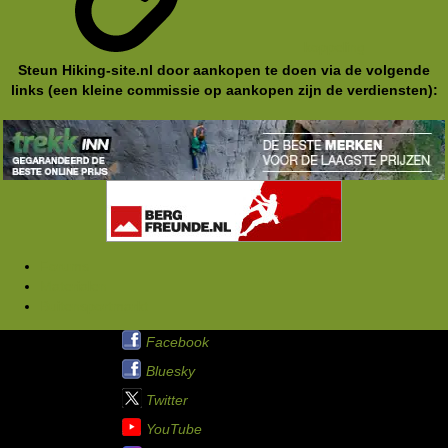
koppeling
Steun Hiking-site.nl door aankopen te doen via de volgende
links (een kleine commissie op aankopen zijn de verdiensten):
Forums
Materialen
Buitensportmarkt
Hiking-site.nl op:
Facebook
Bluesky
Twitter
YouTube