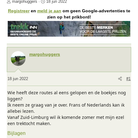
O
S
margohuggers
18 jun 2022
n
t
Registreer
en
meld je aan
om geen Google-advertenties te
d
a
zien op het prikbord!
e
r
r
t
w
d
e
a
r
t
p
u
margohuggers
s
m
t
a
r
18 jun 2022
#1
t
e
Wie heeft deze routes al eens gelopen en de boekjes nog
r
liggen?
Ik neem ze graag van je over. Frans of Nederlands kan ik
allebei lezen.
Vanaf Zuid-Limburg wil ik komende zomer met mijn ezel
een trektocht maken.
Bijlagen