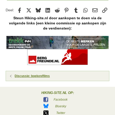
Facebook
X
Bluesky
LinkedIn
Reddit
Pinterest
Tumblr
WhatsApp
E-mail
kopp
Deel:
Steun Hiking-site.nl door aankopen te doen via de
volgende links (een kleine commissie op aankopen zijn
de verdiensten):
Discussie: boeken/films
HIKING-SITE.NL OP:
Facebook
Bluesky
Twitter