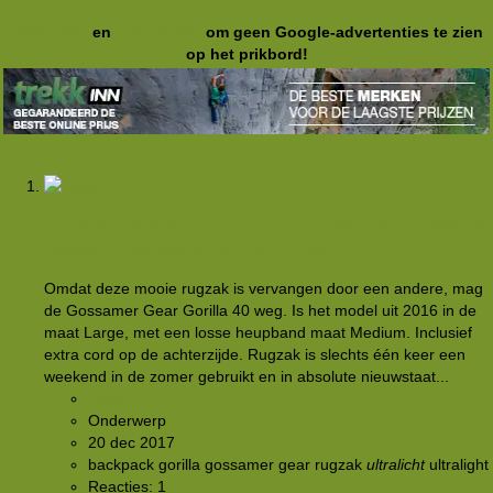
Registreer
en
meld je aan
om geen Google-advertenties te zien
op het prikbord!
[TE KOOP AANGEBODEN]
Gossamer Gear Gorilla 40
Ultralight Backpack (model zomer 2016) ZGAN
Omdat deze mooie rugzak is vervangen door een andere, mag
de Gossamer Gear Gorilla 40 weg. Is het model uit 2016 in de
maat Large, met een losse heupband maat Medium. Inclusief
extra cord op de achterzijde. Rugzak is slechts één keer een
weekend in de zomer gebruikt en in absolute nieuwstaat...
Roald
Onderwerp
20 dec 2017
backpack
gorilla
gossamer gear
rugzak
ultralicht
ultralight
Reacties: 1