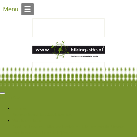
Over Hiking-site.nl
Menu
Hiking Site
Forums
Nieuwe berichten
Zoek forums
Wat is er nieuw
Featured content
Nieuwe berichten
Nieuwe media
Nieuwe
media reacties
Laatste bijdragen