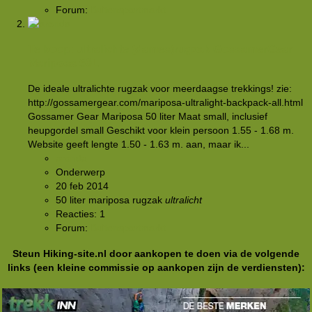
Forum:
Buitensportmarkt
Te koop: ultralichte (dames)rugzak GossamerGear
Mariposa 50L
De ideale ultralichte rugzak voor meerdaagse trekkings! zie:
http://gossamergear.com/mariposa-ultralight-backpack-all.html
Gossamer Gear Mariposa 50 liter Maat small, inclusief
heupgordel small Geschikt voor klein persoon 1.55 - 1.68 m.
Website geeft lengte 1.50 - 1.63 m. aan, maar ik...
aronda
Onderwerp
20 feb 2014
50 liter
mariposa
rugzak
ultralicht
Reacties: 1
Forum:
Buitensportmarkt
Steun Hiking-site.nl door aankopen te doen via de volgende
links (een kleine commissie op aankopen zijn de verdiensten):