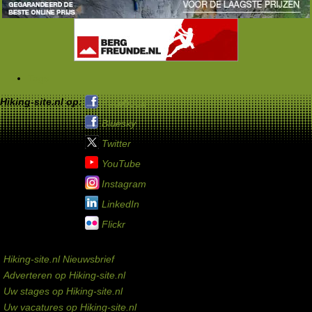
Tags
Hiking-site.nl op:
Facebook
Bluesky
Twitter
YouTube
Instagram
LinkedIn
Flickr
Service links
Hiking-site.nl Nieuwsbrief
Adverteren op Hiking-site.nl
Uw stages op Hiking-site.nl
Uw vacatures op Hiking-site.nl