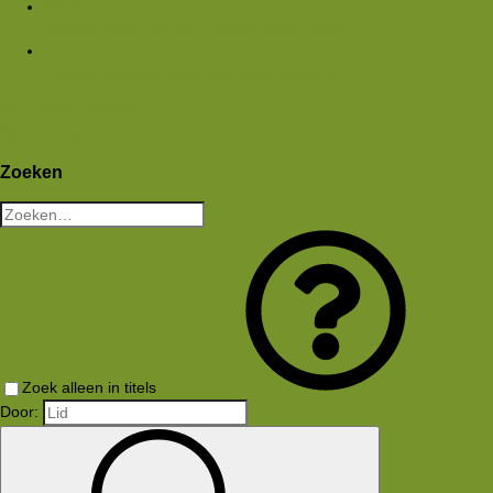
Media
Nieuwe media
Nieuwe reacties
Zoek media
Leden
Huidige bezoekers
Nieuwe profiel berichten
Aanmelden
Registreren
Wat is er nieuw
Zoeken
Zoeken
Zoek alleen in titels
Door: