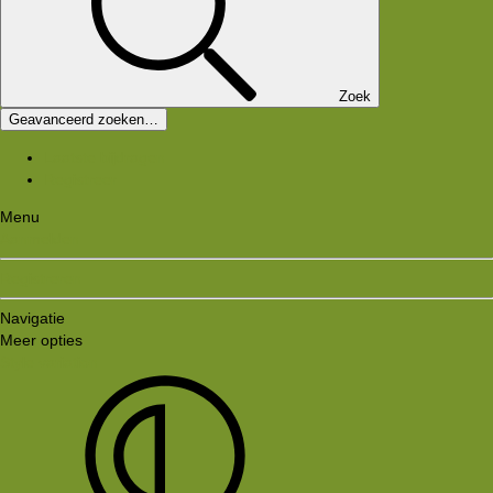
Zoek
Geavanceerd zoeken…
Laatste bijdragen
Registreer
Menu
Aanmelden
Registreren
Navigatie
Meer opties
Style variation