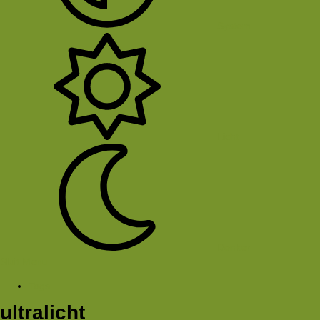
System
Licht
Donker
Sluit Menu
Tags
ultralicht