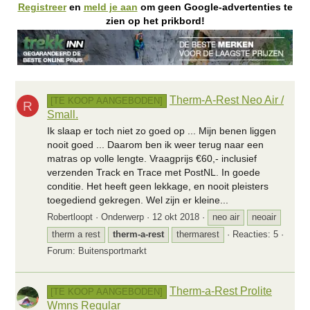
Registreer
en
meld je aan
om geen Google-advertenties te
zien op het prikbord!
Therm-A-Rest Neo Air /
[TE KOOP AANGEBODEN]
R
Small.
Ik slaap er toch niet zo goed op ... Mijn benen liggen
nooit goed ... Daarom ben ik weer terug naar een
matras op volle lengte. Vraagprijs €60,- inclusief
verzenden Track en Trace met PostNL. In goede
conditie. Het heeft geen lekkage, en nooit pleisters
toegediend gekregen. Wel zijn er kleine...
Robertloopt
Onderwerp
12 okt 2018
neo air
neoair
therm a rest
therm-a-rest
thermarest
Reacties: 5
Forum:
Buitensportmarkt
Therm-a-Rest Prolite
[TE KOOP AANGEBODEN]
Wmns Regular