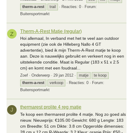
therm-a-rest
trail
Reacties: 0
Forum:
Buitensportmarkt
Therm-A-Rest Matje (regular)
Z
Hoi allemaal, In verband met het te veel aan outdoor
equipment (zie ook de Hilleberg Nallo 4 GT
advertentie), bied ik mijn Therm-A-Rest matje te koop
aan. Deze is nauwelijks gebruikt en verkeert nog in een
uitstekende conditie. Maat is Regular (183 x 51 x 2.5
cm) en komt met een foudraal...
Zoef
Onderwerp
29 jan 2012
matje
te koop
therm-a-rest
verkoop
Reacties: 0
Forum:
Buitensportmarkt
thermarest prolite 4 reg matje
J
Te koop een thermarest prolite 4 matje. Nog zo goed als
nieuw. Nieuwprijs: €105.00 Gewicht: 680 g Lengte: 183
cm Breedte: 51 cm Dikte: 3.8 cm Opgerolde dimensies:
28 cm x 12 cm R-Waarde: 3.2 Kleur: oranje Prijs: €50,-