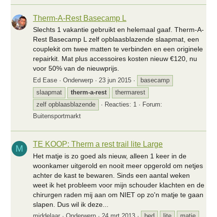
Therm-A-Rest Basecamp L
Slechts 1 vakantie gebruikt en helemaal gaaf. Therm-A-
Rest Basecamp L zelf opblaasblazende slaapmat, een
couplekit om twee matten te verbinden en een originele
repairkit. Mat plus accessoires kosten nieuw €120, nu
voor 50% van de nieuwprijs.
Ed Ease
Onderwerp
23 jun 2015
basecamp
slaapmat
therm-a-rest
thermarest
zelf opblaasblazende
Reacties: 1
Forum:
Buitensportmarkt
TE KOOP: Therm a rest trail lite Large
M
Het matje is zo goed als nieuw, alleen 1 keer in de
woonkamer uitgerold en nooit meer opgerold om netjes
achter de kast te bewaren. Sinds een aantal weken
weet ik het probleem voor mijn schouder klachten en de
chirurgen raden mij aan om NIET op zo'n matje te gaan
slapen. Dus wil ik deze...
middelaar
Onderwerp
24 mrt 2013
bed
lite
matje