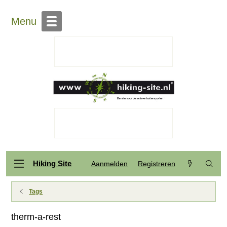
Menu
Hiking Site
Aanmelden
Registreren
Tags
therm-a-rest