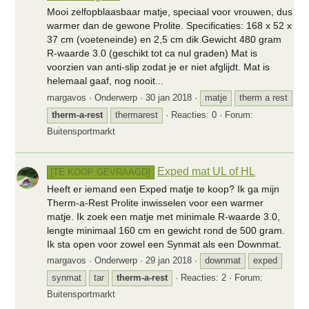
Mooi zelfopblaasbaar matje, speciaal voor vrouwen, dus
warmer dan de gewone Prolite. Specificaties: 168 x 52 x
37 cm (voeteneinde) en 2,5 cm dik Gewicht 480 gram
R-waarde 3.0 (geschikt tot ca nul graden) Mat is
voorzien van anti-slip zodat je er niet afglijdt. Mat is
helemaal gaaf, nog nooit...
margavos
Onderwerp
30 jan 2018
matje
therm a rest
therm-a-rest
thermarest
Reacties: 0
Forum:
Buitensportmarkt
Exped mat UL of HL
[TE KOOP GEVRAAGD]
Heeft er iemand een Exped matje te koop? Ik ga mijn
Therm-a-Rest Prolite inwisselen voor een warmer
matje. Ik zoek een matje met minimale R-waarde 3.0,
lengte minimaal 160 cm en gewicht rond de 500 gram.
Ik sta open voor zowel een Synmat als een Downmat.
margavos
Onderwerp
29 jan 2018
downmat
exped
synmat
tar
therm-a-rest
Reacties: 2
Forum:
Buitensportmarkt