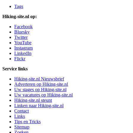
Tags
Hiking-site.nl op:
Facebook
Bluesky
Twitter
YouTube
Instagram
LinkedIn
Flickr
Service links
Hiking-site.nl Nieuwsbrief
Adverteren op Hiking-site.nl
Uw stages op Hiking-site.nl
Uw vacatures op Hiking-site.nl
Hiking-site.nl steunt
Linken naar Hiking-site.nl
Contact
Links
Tips en Tricks
Sitemap
Zoeken