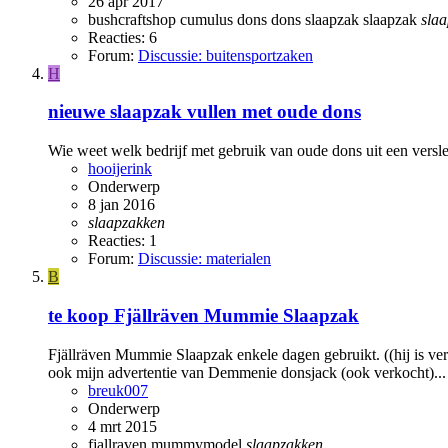
26 apr 2017
bushcraftshop
cumulus
dons
dons slaapzak
slaapzak
sla
Reacties: 6
Forum:
Discussie: buitensportzaken
H
nieuwe slaapzak vullen met oude dons
Wie weet welk bedrijf met gebruik van oude dons uit een vers
hooijerink
Onderwerp
8 jan 2016
slaapzakken
Reacties: 1
Forum:
Discussie: materialen
B
te koop Fjällräven Mummie Slaapzak
Fjällräven Mummie Slaapzak enkele dagen gebruikt. ((hij is ver
ook mijn advertentie van Demmenie donsjack (ook verkocht)...
breuk007
Onderwerp
4 mrt 2015
fjallraven
mummymodel
slaapzakken