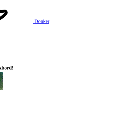
Donker
ikbord!