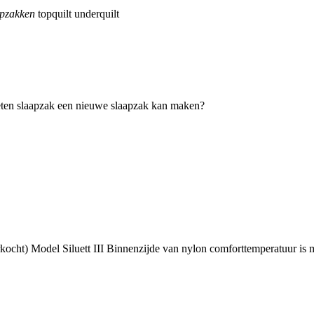
apzakken
topquilt
underquilt
leten slaapzak een nieuwe slaapzak kan maken?
kocht) Model Siluett III Binnenzijde van nylon comforttemperatuur is m