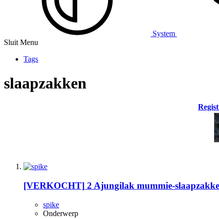
System
Sluit Menu
Tags
slaapzakken
Regist
[VERKOCHT]
2 Ajungilak mummie-slaapzak
spike
Onderwerp