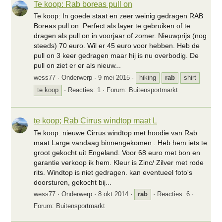
Te koop: Rab boreas pull on
Te koop: In goede staat en zeer weinig gedragen RAB
Boreas pull on. Perfect als layer te gebruiken of te
dragen als pull on in voorjaar of zomer. Nieuwprijs (nog
steeds) 70 euro. Wil er 45 euro voor hebben. Heb de
pull on 3 keer gedragen maar hij is nu overbodig. De
pull on ziet er er als nieuw...
wess77
Onderwerp
9 mei 2015
hiking
rab
shirt
te koop
Reacties: 1
Forum:
Buitensportmarkt
te koop; Rab Cirrus windtop maat L
Te koop. nieuwe Cirrus windtop met hoodie van Rab
maat Large vandaag binnengekomen . Heb hem iets te
groot gekocht uit Engeland. Voor 68 euro met bon en
garantie verkoop ik hem. Kleur is Zinc/ Zilver met rode
rits. Windtop is niet gedragen. kan eventueel foto's
doorsturen, gekocht bij...
wess77
Onderwerp
8 okt 2014
rab
Reacties: 6
Forum:
Buitensportmarkt