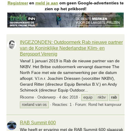
Registreer
en
meld je aan
om geen Google-advertenties te
zien op het prikbord!
INGEZONDEN: Outdoormerk Rab nieuwe partner
van de Koninklijke Nederlandse Klim- en
Bergsport Verenig
Vanaf 1 januari 2019 is Rab de nieuwe partner van de
NKBV. Het Britse outdoormerk vervangt daarmee The
North Face met wie de samenwerking per die datum
afloopt. V.l.n.r. Joachim Driessen (voorzitter NKBV),
Gerard Ritter (directeur Equip Benelux B.V.) en Andy
Schimeck (directeur Equip Outdoor...
Rkoome
Onderwerp
4 dec 2018
equip
nkbv
rab
roeland van os
Reacties: 1
Forum:
Rond het kampvuur
RAB Summit 600
Wie heeft er ervaring met de RAB Summit 600 slaapzak