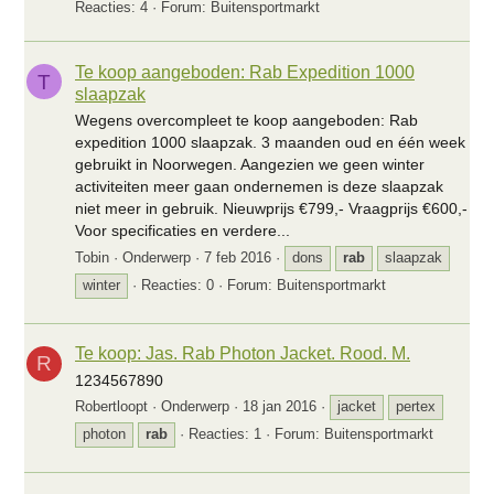
Reacties: 4
Forum:
Buitensportmarkt
Te koop aangeboden: Rab Expedition 1000
T
slaapzak
Wegens overcompleet te koop aangeboden: Rab
expedition 1000 slaapzak. 3 maanden oud en één week
gebruikt in Noorwegen. Aangezien we geen winter
activiteiten meer gaan ondernemen is deze slaapzak
niet meer in gebruik. Nieuwprijs €799,- Vraagprijs €600,-
Voor specificaties en verdere...
Tobin
Onderwerp
7 feb 2016
dons
rab
slaapzak
winter
Reacties: 0
Forum:
Buitensportmarkt
Te koop: Jas. Rab Photon Jacket. Rood. M.
R
1234567890
Robertloopt
Onderwerp
18 jan 2016
jacket
pertex
photon
rab
Reacties: 1
Forum:
Buitensportmarkt