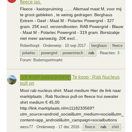
fleece jas.
Fleece - kastopruiming ....... Allemaal maat M, voor mij
te groot gebleken , te weinig gedragen: Berghaus
Extrem - Geel - Maat M - Polartec Powergrid - 327
gram. 25€ excl. verzendkosten. RAB Powergrid - Blauw
- Maat M - Polartec Powergrid - 319 gram. Borstzakje
niet meer aanwezig. 20€ excl...
Robertloopt
Onderwerp
10 sep 2017
berghaus
fleece
polartec
powergrid
powerstrech
rab
Reacties: 3
Forum:
Buitensportmarkt
Te koop ; Rab Nucleus
[TE KOOP AANGEBODEN]
pull on
Mooi rab nucleus shirt. Maat medium Hier de link naar
marktplaats ; Rab Nucleus pull-on fleece trui sweater
shirt medium € 45,00
http://link.marktplaats.nl/m1118233569?
utm_source=android_social&utm_medium=social&utm_
content=app_android&utm_campaign=socialbuttons
wess77
Onderwerp
17 dec 2016
fleece
rab
shirt