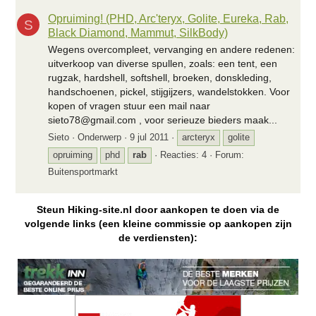
Opruiming! (PHD, Arc'teryx, Golite, Eureka, Rab,
S
Black Diamond, Mammut, SilkBody)
Wegens overcompleet, vervanging en andere redenen:
uitverkoop van diverse spullen, zoals: een tent, een
rugzak, hardshell, softshell, broeken, donskleding,
handschoenen, pickel, stijgijzers, wandelstokken. Voor
kopen of vragen stuur een mail naar
sieto78@gmail.com , voor serieuze bieders maak...
Sieto
Onderwerp
9 jul 2011
arcteryx
golite
opruiming
phd
rab
Reacties: 4
Forum:
Buitensportmarkt
Steun Hiking-site.nl door aankopen te doen via de
volgende links (een kleine commissie op aankopen zijn
de verdiensten):