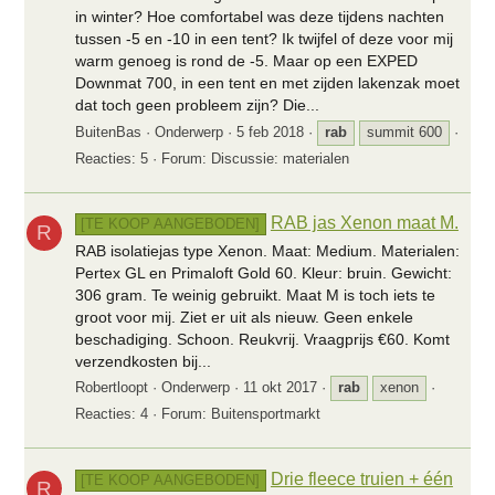
in winter? Hoe comfortabel was deze tijdens nachten
tussen -5 en -10 in een tent? Ik twijfel of deze voor mij
warm genoeg is rond de -5. Maar op een EXPED
Downmat 700, in een tent en met zijden lakenzak moet
dat toch geen probleem zijn? Die...
BuitenBas
Onderwerp
5 feb 2018
rab
summit 600
Reacties: 5
Forum:
Discussie: materialen
RAB jas Xenon maat M.
[TE KOOP AANGEBODEN]
R
RAB isolatiejas type Xenon. Maat: Medium. Materialen:
Pertex GL en Primaloft Gold 60. Kleur: bruin. Gewicht:
306 gram. Te weinig gebruikt. Maat M is toch iets te
groot voor mij. Ziet er uit als nieuw. Geen enkele
beschadiging. Schoon. Reukvrij. Vraagprijs €60. Komt
verzendkosten bij...
Robertloopt
Onderwerp
11 okt 2017
rab
xenon
Reacties: 4
Forum:
Buitensportmarkt
Drie fleece truien + één
[TE KOOP AANGEBODEN]
R