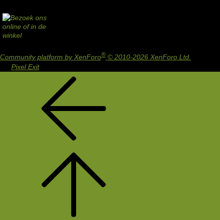
®
Community platform by XenForo
© 2010-2026 XenForo Ltd.
Design
by:
Pixel Exit
Terug
Bovenaan