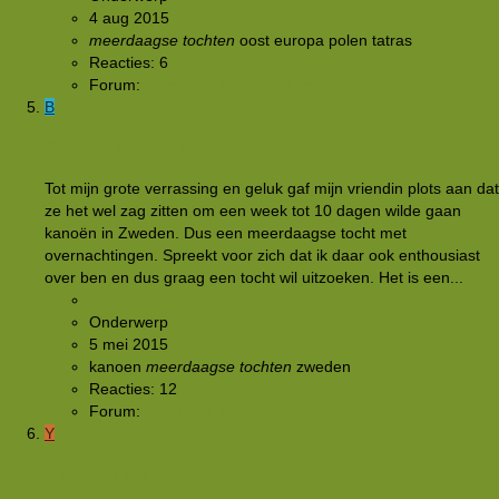
4 aug 2015
meerdaagse
tochten
oost europa
polen
tatras
Reacties: 6
Forum:
Discussie: wandelgebieden
B
Kanoen in zweden.
Tot mijn grote verrassing en geluk gaf mijn vriendin plots aan dat
ze het wel zag zitten om een week tot 10 dagen wilde gaan
kanoën in Zweden. Dus een meerdaagse tocht met
overnachtingen. Spreekt voor zich dat ik daar ook enthousiast
over ben en dus graag een tocht wil uitzoeken. Het is een...
Bospoeper
Onderwerp
5 mei 2015
kanoen
meerdaagse
tochten
zweden
Reacties: 12
Forum:
Discussie: wandelgebieden
Y
Alaska: hiking-tips.