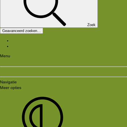
Zoek
Geavanceerd zoeken…
Laatste bijdragen
Registreer
Menu
Aanmelden
Registreren
Navigatie
Meer opties
Style variation