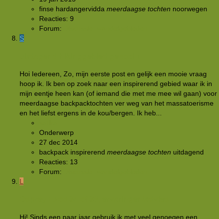
finse
hardangervidda
meerdaagse
tochten
noorwegen
Reacties: 9
Forum:
Discussie: wandelgebieden
S
uitdagend hikinggebied gezocht
Hoi Iedereen, Zo, mijn eerste post en gelijk een mooie vraag
hoop ik. Ik ben op zoek naar een inspirerend gebied waar ik in
mijn eentje heen kan (of iemand die met me mee wil gaan) voor
meerdaagse backpacktochten ver weg van het massatoerisme
en het liefst ergens in de kou/bergen. Ik heb...
satika
Onderwerp
27 dec 2014
backpack
inspirerend
meerdaagse
tochten
uitdagend
Reacties: 13
Forum:
Discussie: wandelgebieden
L
Osprey Exos 34 of 38, ervaringen/advies
Hi! Sinds een paar jaar gebruik ik met veel genoegen een