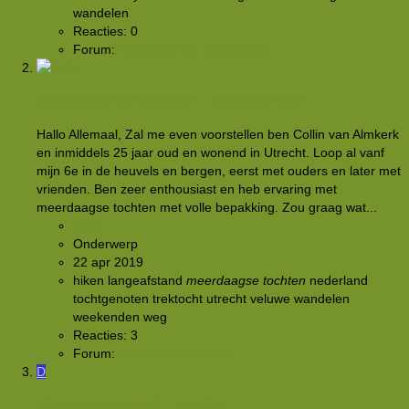
wandelen
Reacties: 0
Forum:
Discussie: wandelgebieden
Voorstellen en plannen + tochtgenoten
Hallo Allemaal, Zal me even voorstellen ben Collin van Almkerk
en inmiddels 25 jaar oud en wonend in Utrecht. Loop al vanf
mijn 6e in de heuvels en bergen, eerst met ouders en later met
vrienden. Ben zeer enthousiast en heb ervaring met
meerdaagse tochten met volle bepakking. Zou graag wat...
Collin
Onderwerp
22 apr 2019
hiken
langeafstand
meerdaagse
tochten
nederland
tochtgenoten
trektocht
utrecht
veluwe
wandelen
weekenden weg
Reacties: 3
Forum:
Rond het kampvuur
D
DiscoverYourTrail Enquête