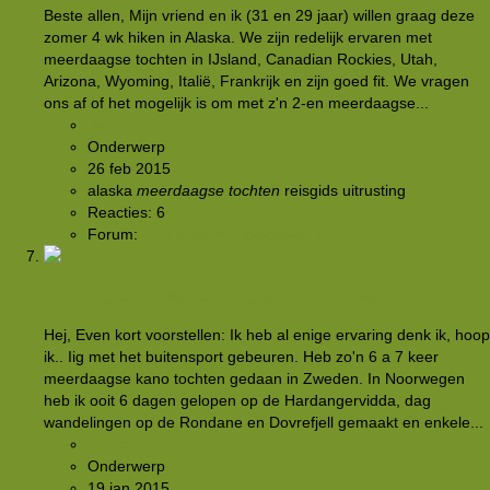
Beste allen, Mijn vriend en ik (31 en 29 jaar) willen graag deze
zomer 4 wk hiken in Alaska. We zijn redelijk ervaren met
meerdaagse tochten in IJsland, Canadian Rockies, Utah,
Arizona, Wyoming, Italië, Frankrijk en zijn goed fit. We vragen
ons af of het mogelijk is om met z'n 2-en meerdaagse...
Yvonne86
Onderwerp
26 feb 2015
alaska
meerdaagse
tochten
reisgids
uitrusting
Reacties: 6
Forum:
Discussie: wandelgebieden
6-7 daagse route Hardangervidda zomer
Hej, Even kort voorstellen: Ik heb al enige ervaring denk ik, hoop
ik.. Iig met het buitensport gebeuren. Heb zo'n 6 a 7 keer
meerdaagse kano tochten gedaan in Zweden. In Noorwegen
heb ik ooit 6 dagen gelopen op de Hardangervidda, dag
wandelingen op de Rondane en Dovrefjell gemaakt en enkele...
Bente
Onderwerp
19 jan 2015