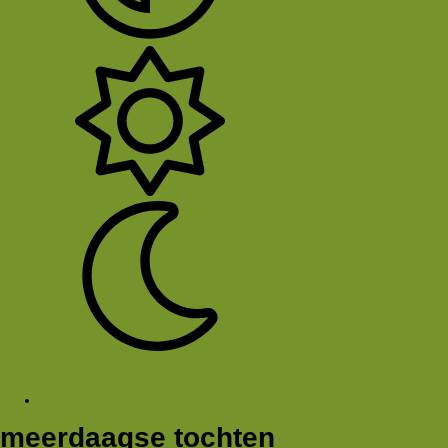
System
Licht
Donker
Sluit Menu
Tags
meerdaagse tochten