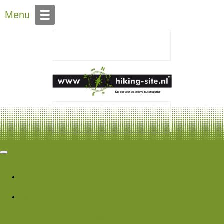
Over Hiking-site.nl
Contact
Menu
Hiking Site
Forums
Nieuwe berichten
Zoek forums
Wat is er nieuw
Featured content
Nieuwe berichten
Nieuwe media
Nieuwe
media reacties
Laatste bijdragen