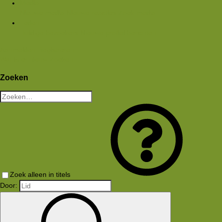
Media
Nieuwe media
Nieuwe reacties
Zoek media
Leden
Huidige bezoekers
Nieuwe profiel berichten
Aanmelden
Registreren
Wat is er nieuw
Zoeken
Zoeken
Zoek alleen in titels
Door: