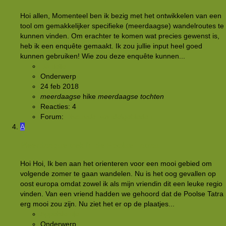
Hoi allen, Momenteel ben ik bezig met het ontwikkelen van een
tool om gemakkelijker specifieke (meerdaagse) wandelroutes te
kunnen vinden. Om erachter te komen wat precies gewenst is,
heb ik een enquête gemaakt. Ik zou jullie input heel goed
kunnen gebruiken! Wie zou deze enquête kunnen...
Danielle
Onderwerp
24 feb 2018
meerdaagse
hike
meerdaagse
tochten
Reacties: 4
Forum:
Discussie: wandelgebieden
A
Meerdaagse trek in de Poolse Tatras
Hoi Hoi, Ik ben aan het orienteren voor een mooi gebied om
volgende zomer te gaan wandelen. Nu is het oog gevallen op
oost europa omdat zowel ik als mijn vriendin dit een leuke regio
vinden. Van een vriend hadden we gehoord dat de Poolse Tatra
erg mooi zou zijn. Nu ziet het er op de plaatjes...
Appelsientje
Onderwerp