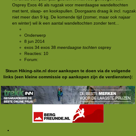
Osprey Exos 46 als rugzak voor meerdaagse wandeltochten
met tent, slaap- en kookspullen. Doorgaans draag ik incl. rugzak
niet meer dan 9 kg. De komende tijd (zomer, maar ook najaar
en winter) wil ik een aantal wandeltochten zonder tent...
Leonard
Onderwerp
8 jun 2014
exos 34
exos 38
meerdaagse
tochten
osprey
Reacties: 10
Forum:
Discussie: materialen
Steun Hiking-site.nl door aankopen te doen via de volgende
links (een kleine commissie op aankopen zijn de verdiensten):
Tags