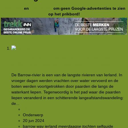
Registreer
en
meld je aan
om geen Google-advertenties te zien
op het prikbord!
[TER INSPIRATIE] Ontdek de Barrow Way: een
idyllische langeafstandswandeling door Ierland
De Barrow-rivier is een van de langste rivieren van Ierland. In
vroeger dagen werden vrachten over water vervoerd en de
boten werden voortgetrokken door paarden die langs de
waterkant liepen. Tegenwoordig is het pad waar die paarden
liepen veranderd in een schitterende langeafstandswandeling:
de...
Rkoome
Onderwerp
20 jun 2024
barrow way
ierland
meerdaagse
tochten
selfguide