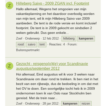
Hilleberg Saivo - 2009 ZGAN incl. Footprint
Z
Hallo allemaal, Wegens het omgooien van mijn
vakantieplanning en het daardoor overbodig worden
van mijn tent, wil ik mijn Hilleberg Saivo van 2009
aanbieden. De tent is de rode versie en komt inclusief
footprint. De tent is in 2009 gekocht en sindsdien 2
weken gebruikt. Dus geen enkele...
Zoef
Onderwerp
12 feb 2012
hilleberg
kamperen
rood
saivo
tent
Reacties: 4
Forum:
Buitensportmarkt
Gezocht - reisgeno(o)t(e) voor Scandinavie
Z
augustus/september 2012
Hoi allemaal, Eind augustus wil ik voor 3 weken naar
Scandinavie om daar rond te trekken. Ik ben niet in het
bezit van een rijbewijs, dus de bedoeling in om dat met
het OV te doen. Een soortgelijke tocht heb ik in 2009
ondernomen toen ik van Oslo naar Stockholm ben
gereisd. Met de trein naar...
Zoef
Onderwerp
28 jan 2012
kamperen
reizen