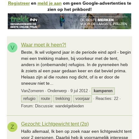
Registreer
en
meld je aan
om geen Google-advertenties te
zien op het prikbord!
Waar moet ik heen?!
V
Beste, Ik wil volgend jaar in de periode eind april - begin
mei een trekking maken, bij voorkeur met de tent,
anders in (onbemande) refugios. In de pyreneëen heb
ik zoiets al een paar gedaan keer en dat beviel prima.
Helaas zijn al die routes nog dicht, of is er door de
sneeuw niet te...
VanZomeren
Onderwerp
9 jul 2012
kamperen
refugio
route
trekking
voorjaar
Reacties: 22
Forum:
Discussie: wandelgebieden
Gezocht: Lichtgewicht tent (2p)
Z
Hallo allemaal, Ik ben op zoek naar een lichtgewicht tent
voor 2 personen. Daarbij heb ik voornamelijk interesse