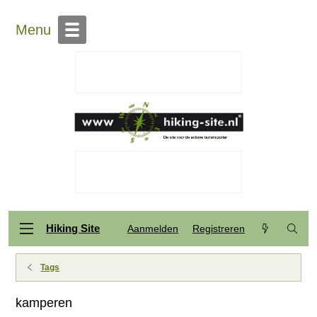
Menu
Hiking Site
Aanmelden
Registreren
Tags
kamperen