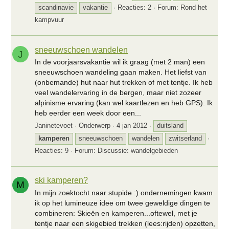
scandinavie
vakantie
Reacties: 2
Forum:
Rond het
kampvuur
sneeuwschoen wandelen
J
In de voorjaarsvakantie wil ik graag (met 2 man) een
sneeuwschoen wandeling gaan maken. Het liefst van
(onbemande) hut naar hut trekken of met tentje. Ik heb
veel wandelervaring in de bergen, maar niet zozeer
alpinisme ervaring (kan wel kaartlezen en heb GPS). Ik
heb eerder een week door een...
Janinetevoet
Onderwerp
4 jan 2012
duitsland
kamperen
sneeuwschoen
wandelen
zwitserland
Reacties: 9
Forum:
Discussie: wandelgebieden
ski kamperen?
M
In mijn zoektocht naar stupide :) ondernemingen kwam
ik op het lumineuze idee om twee geweldige dingen te
combineren: Skieën en kamperen...oftewel, met je
tentje naar een skigebied trekken (lees:rijden) opzetten,