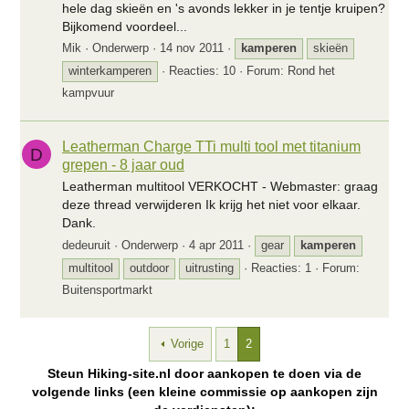
hele dag skieën en 's avonds lekker in je tentje kruipen?
Bijkomend voordeel...
Mik
Onderwerp
14 nov 2011
kamperen
skieën
winterkamperen
Reacties: 10
Forum:
Rond het
kampvuur
Leatherman Charge TTi multi tool met titanium
D
grepen - 8 jaar oud
Leatherman multitool VERKOCHT - Webmaster: graag
deze thread verwijderen Ik krijg het niet voor elkaar.
Dank.
dedeuruit
Onderwerp
4 apr 2011
gear
kamperen
multitool
outdoor
uitrusting
Reacties: 1
Forum:
Buitensportmarkt
Vorige
1
2
Steun Hiking-site.nl door aankopen te doen via de
volgende links (een kleine commissie op aankopen zijn