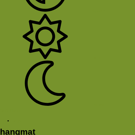
System
Licht
Donker
Sluit Menu
Tags
hangmat