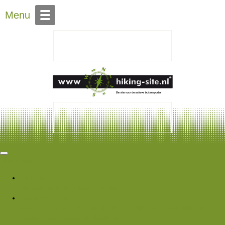
Over Hiking-site.nl
Contact
Menu
Hiking Site
Forums
Nieuwe berichten
Zoek forums
Wat is er nieuw
Featured content
Nieuwe berichten
Nieuwe media
Nieuwe
media reacties
Laatste bijdragen