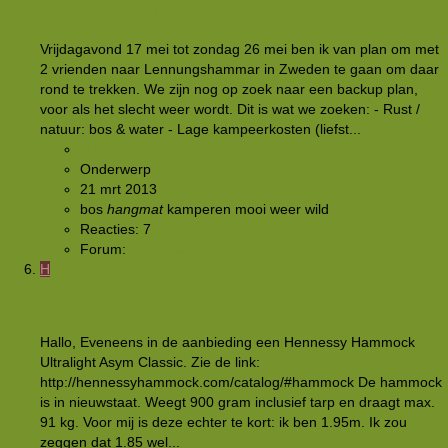
Backupplan / alternatief Lennunghammar- Zweden
Vrijdagavond 17 mei tot zondag 26 mei ben ik van plan om met
2 vrienden naar Lennungshammar in Zweden te gaan om daar
rond te trekken. We zijn nog op zoek naar een backup plan,
voor als het slecht weer wordt. Dit is wat we zoeken: - Rust /
natuur: bos & water - Lage kampeerkosten (liefst...
Hubobo
Onderwerp
21 mrt 2013
bos
hangmat
kamperen
mooi weer
wild
Reacties: 7
Forum:
Discussie: wandelgebieden
H
TK: Hennessy Hammock
Hallo, Eveneens in de aanbieding een Hennessy Hammock
Ultralight Asym Classic. Zie de link:
http://hennessyhammock.com/catalog/#hammock De hammock
is in nieuwstaat. Weegt 900 gram inclusief tarp en draagt max.
91 kg. Voor mij is deze echter te kort: ik ben 1.95m. Ik zou
zeggen dat 1.85 wel...