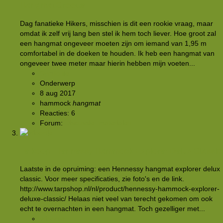
Hangmat Grootte
Dag fanatieke Hikers, misschien is dit een rookie vraag, maar
omdat ik zelf vrij lang ben stel ik hem toch liever. Hoe groot zal
een hangmat ongeveer moeten zijn om iemand van 1,95 m
comfortabel in de doeken te houden. Ik heb een hangmat van
ongeveer twee meter maar hierin hebben mijn voeten...
Symfonie
Onderwerp
8 aug 2017
hammock
hangmat
Reacties: 6
Forum:
Discussie: materialen
Te koop: Hennessy Hammock Explorer Delux Classic
Laatste in de opruiming: een Hennessy hangmat explorer delux
classic. Voor meer specificaties, zie foto's en de link.
http://www.tarpshop.nl/nl/product/hennessy-hammock-explorer-
deluxe-classic/ Helaas niet veel van terecht gekomen om ook
echt te overnachten in een hangmat. Toch gezelliger met...
vfloortje