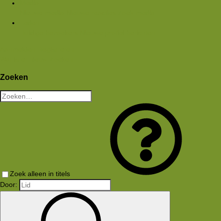
Media
Nieuwe media
Nieuwe reacties
Zoek media
Leden
Huidige bezoekers
Nieuwe profiel berichten
Aanmelden
Registreren
Wat is er nieuw
Zoeken
Zoeken
Zoek alleen in titels
Door: