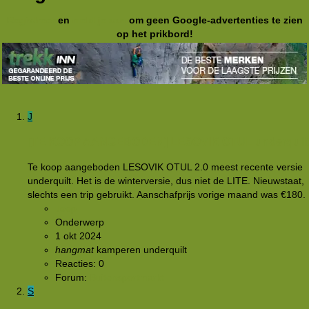
Registreer
en
meld je aan
om geen Google-advertenties te zien
op het prikbord!
J
[TE KOOP AANGEBODEN]
LESOVIK OTUL underquilt
Te koop aangeboden LESOVIK OTUL 2.0 meest recente versie
underquilt. Het is de winterversie, dus niet de LITE. Nieuwstaat,
slechts een trip gebruikt. Aanschafprijs vorige maand was €180.
Joep
Onderwerp
1 okt 2024
hangmat
kamperen
underquilt
Reacties: 0
Forum:
Buitensportmarkt
S