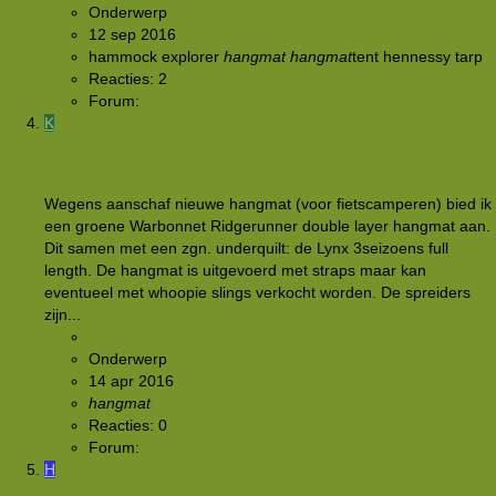
Onderwerp
12 sep 2016
hammock explorer
hangmat
hangmat
tent
hennessy
tarp
Reacties: 2
Forum:
Buitensportmarkt
K
Hangmat Warbonnet Ridgerunner te koop
Wegens aanschaf nieuwe hangmat (voor fietscamperen) bied ik
een groene Warbonnet Ridgerunner double layer hangmat aan.
Dit samen met een zgn. underquilt: de Lynx 3seizoens full
length. De hangmat is uitgevoerd met straps maar kan
eventueel met whoopie slings verkocht worden. De spreiders
zijn...
Kabouter
Onderwerp
14 apr 2016
hangmat
Reacties: 0
Forum:
Buitensportmarkt
H