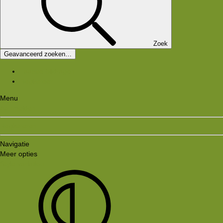
Zoek
Geavanceerd zoeken…
Laatste bijdragen
Registreer
Menu
Aanmelden
Registreren
Navigatie
Meer opties
Style variation