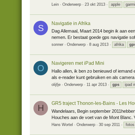
Lein
Onderwerp
23 okt 2013
apple
garm
Navigatie in Afrika
S
Dag Allemaal, Maart 2014 begin ik aan een
nemen. Er bestaat goede gps navigatie sof
sonner
Onderwerp
8 aug 2013
afrika
gp
Navigeren met iPad Mini
O
Hallo allen, ik ben zo benieuwd of iemand
als e-reader kunt gebruiken en als camera
olijfje
Onderwerp
11 apr 2013
gps
ipad 
GR5 traject Thonon-les-Bains - Les H
H
Wandelaars, Begin september 2011hebben w
Houches aan de voet van de Mont Blanc. V
Hans Wortel
Onderwerp
30 sep 2011
fotos