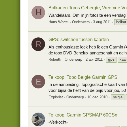
Bolkar en Toros Gebergte, Vreemde Vo
H
Wandelaars, Om mijn fotosite een verslag 
Hans Wortel
Onderwerp
3 aug 2011
bolkar
GPS: switchen tussen kaarten
R
Als enthousiaste leek heb ik een Garmin (
de topo DVD Benelux aangeschaft en geins
Robertk
Onderwerp
2 apr 2011
gps
kaar
Te koop: Topo België Garmin GPS
E
In de aanbieding: Topografische kaart van 
voor bijna de helft van de prijs voor jou, 50
Explorist
Onderwerp
16 dec 2010
belgie
Te koop: Garmin GPSMAP 60CSx
-Verkocht-