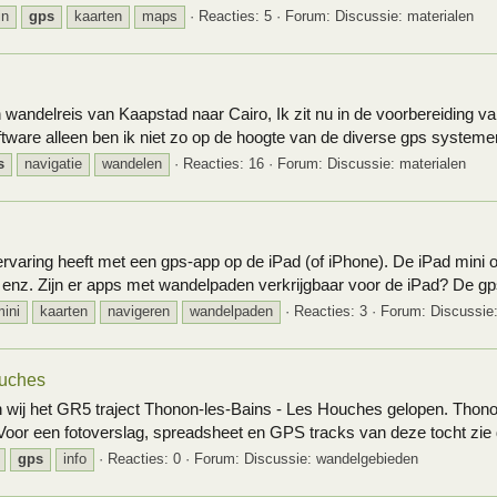
in
gps
kaarten
maps
Reacties: 5
Forum:
Discussie: materialen
 wandelreis van Kaapstad naar Cairo, Ik zit nu in de voorbereiding 
tware alleen ben ik niet zo op de hoogte van de diverse gps systemen
s
navigatie
wandelen
Reacties: 16
Forum:
Discussie: materialen
 ervaring heeft met een gps-app op de iPad (of iPhone). De iPad mini
 enz. Zijn er apps met wandelpaden verkrijgbaar voor de iPad? De gps
mini
kaarten
navigeren
wandelpaden
Reacties: 3
Forum:
Discussie:
ouches
ij het GR5 traject Thonon-les-Bains - Les Houches gelopen. Thonon
oor een fotoverslag, spreadsheet en GPS tracks van deze tocht zie 
gps
info
Reacties: 0
Forum:
Discussie: wandelgebieden