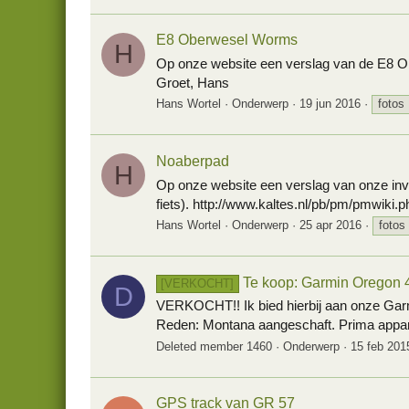
E8 Oberwesel Worms
H
Op onze website een verslag van de E8 Ob
Groet, Hans
Hans Wortel
Onderwerp
19 jun 2016
fotos
Noaberpad
H
Op onze website een verslag van onze invu
fiets). http://www.kaltes.nl/pb/pm/pmwi
Hans Wortel
Onderwerp
25 apr 2016
fotos
Te koop: Garmin Oregon 
[VERKOCHT]
D
VERKOCHT!! Ik bied hierbij aan onze Garmi
Reden: Montana aangeschaft. Prima apparaa
Deleted member 1460
Onderwerp
15 feb 201
GPS track van GR 57