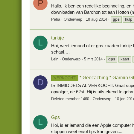
P
Hallo, Ik ben een redelijke beginneling, e
downloaden van Barchon tot aan Hotton (me
Peha
Onderwerp
18 aug 2014
gps
hulp
turkije
L
Hoi, weet iemand of er gps kaarten turkije 
schaal….
Lein
Onderwerp
5 mrt 2014
gps
kaart
* Geocaching * Garmin 
[VERKOCHT]
D
IS INMIDDELS AL VERKOCHT. Gaat supersne
opvolger, de 62st. Hij is uitstekend te gebr
Deleted member 1460
Onderwerp
10 jan 201
Gps
L
Hoi, is er iemand die een Apple computer 
stappen weet en/of tips kan geven.....