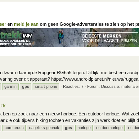
eer
en
meld je aan
om geen Google-advertenties te zien op het p
en kwam daarbij de Ruggear RG655 tegen. Dit lijkt me best een aardi
aring over dit apperaat? https://www.androidplanet.nl/nieuws/ruggear
garmin
gps
smart phone
Reacties: 7
Forum:
Discussie: materiale
ack
. Ik ben op zoek naar een nieuw horloge. Een outdoor horloge. Wat zo
 die ook tijdens hiking tochten en vakanties zijn werk doet en blijft d
core crush
dagelijks gebruik
gps
horloge
outdoorhorloge
outdo