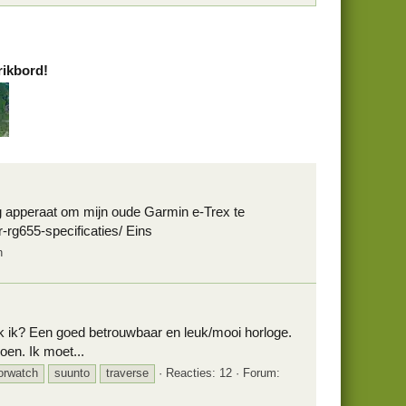
rikbord!
g apperaat om mijn oude Garmin e-Trex te
-rg655-specificaties/ Eins
n
ek ik? Een goed betrouwbaar en leuk/mooi horloge.
oen. Ik moet...
orwatch
suunto
traverse
Reacties: 12
Forum: