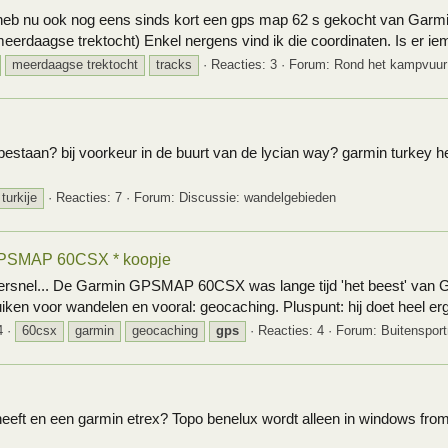
n heb nu ook nog eens sinds kort een gps map 62 s gekocht van Garmin
erdaagse trektocht) Enkel nergens vind ik die coordinaten. Is er ie
meerdaagse trektocht
tracks
Reacties: 3
Forum:
Rond het kampvuur
bestaan? bij voorkeur in de buurt van de lycian way? garmin turkey hee
turkije
Reacties: 7
Forum:
Discussie: wandelgebieden
GPSMAP 60CSX * koopje
l... De Garmin GPSMAP 60CSX was lange tijd 'het beest' van Garmi
uiken voor wandelen en vooral: geocaching. Pluspunt: hij doet heel erg 
4
60csx
garmin
geocaching
gps
Reacties: 4
Forum:
Buitenspor
heeft en een garmin etrex? Topo benelux wordt alleen in windows fr