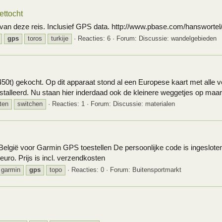
ettocht
van deze reis. Inclusief GPS data. http://www.pbase.com/hanswortel/
gps
toros
turkije
Reacties: 6
Forum:
Discussie: wandelgebieden
450t) gekocht. Op dit apparaat stond al een Europese kaart met alle
talleerd. Nu staan hier inderdaad ook de kleinere weggetjes op maar
ten
switchen
Reacties: 1
Forum:
Discussie: materialen
België voor Garmin GPS toestellen De persoonlijke code is ingesloten.
 euro. Prijs is incl. verzendkosten
garmin
gps
topo
Reacties: 0
Forum:
Buitensportmarkt