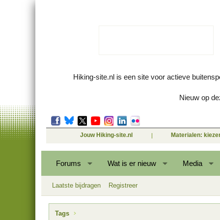
Hiking-site.nl is een site voor actieve buitens
Nieuw op dez
Jouw Hiking-site.nl
Materialen: kiez
Forums
Wat is er nieuw
Media
Laatste bijdragen
Registreer
Tags