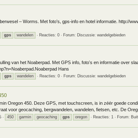
erwesel – Worms. Met foto’s, gps-info en hotel informatie. http://w
gps
wandelen
Reacties: 0
Forum:
Discussie: wandelgebieden
lling van het Noaberpad. Met GPS info, foto's en informatie over sl
ki.php?n=Noaberpad.Noaberpad Hans
gps
wandelen
Reacties: 0
Forum:
Discussie: wandelgebieden
450
n Oregon 450. Deze GPS, met touchscreen, is in zéér goede conditie
t voor geocaching, bergwandelen, wandelen, fietsen, etc. De Oregon
5
450
garmin
geocaching
gps
oregon
Reacties: 1
Forum:
Bui