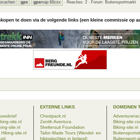
ocachen
gps
gps
map 60csx
Reacties: 2
Forum:
Buitensportmarkt
nkopen te doen via de volgende links (een kleine commissie op a
EXTERNE LINKS
DOMEINEN 
euwsbrief
Chestpack.nl
Adventureraci
king-site.nl
Zenith Aventura
Biking-site.c
ing-site.nl
Sheltersuit Foundation
Biking-site.nl
Hiking-site.nl
Tailor-Made Tours (Wandel- en
Buitensportsit
eunt
hikingtochten in Ierland)
Buitensport-si