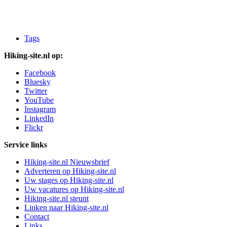
Tags
Hiking-site.nl op:
Facebook
Bluesky
Twitter
YouTube
Instagram
LinkedIn
Flickr
Service links
Hiking-site.nl Nieuwsbrief
Adverteren op Hiking-site.nl
Uw stages op Hiking-site.nl
Uw vacatures op Hiking-site.nl
Hiking-site.nl steunt
Linken naar Hiking-site.nl
Contact
Links