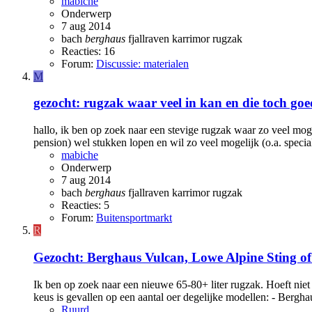
mabiche
Onderwerp
7 aug 2014
bach
berghaus
fjallraven
karrimor
rugzak
Reacties: 16
Forum:
Discussie: materialen
M
gezocht: rugzak waar veel in kan en die toch goe
hallo, ik ben op zoek naar een stevige rugzak waar zo veel mog
pension) wel stukken lopen en wil zo veel mogelijk (o.a. speci
mabiche
Onderwerp
7 aug 2014
bach
berghaus
fjallraven
karrimor
rugzak
Reacties: 5
Forum:
Buitensportmarkt
R
Gezocht: Berghaus Vulcan, Lowe Alpine Sting o
Ik ben op zoek naar een nieuwe 65-80+ liter rugzak. Hoeft niet
keus is gevallen op een aantal oer degelijke modellen: - Bergha
Ruurd