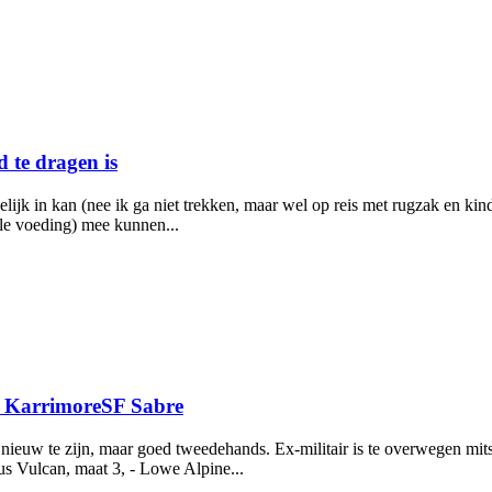
d te dragen is
elijk in kan (nee ik ga niet trekken, maar wel op reis met rugzak en ki
ale voeding) mee kunnen...
f KarrimoreSF Sabre
 nieuw te zijn, maar goed tweedehands. Ex-militair is te overwegen mits
us Vulcan, maat 3, - Lowe Alpine...