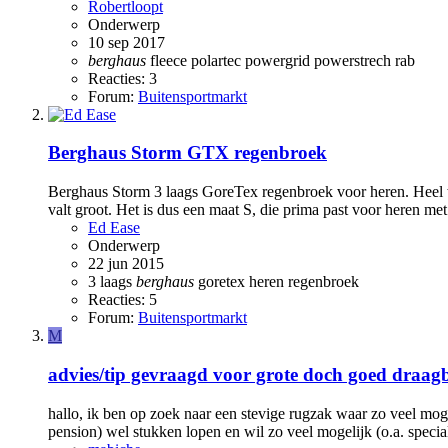
Robertloopt
Onderwerp
10 sep 2017
berghaus
fleece
polartec
powergrid
powerstrech
rab
Reacties: 3
Forum:
Buitensportmarkt
Berghaus Storm GTX regenbroek
Berghaus Storm 3 laags GoreTex regenbroek voor heren. Heel we
valt groot. Het is dus een maat S, die prima past voor heren met
Ed Ease
Onderwerp
22 jun 2015
3 laags
berghaus
goretex
heren
regenbroek
Reacties: 5
Forum:
Buitensportmarkt
M
advies/tip gevraagd voor grote doch goed draag
hallo, ik ben op zoek naar een stevige rugzak waar zo veel mog
pension) wel stukken lopen en wil zo veel mogelijk (o.a. speci