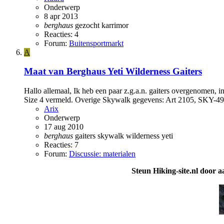
Onderwerp
8 apr 2013
berghaus
gezocht
karrimor
Reacties: 4
Forum:
Buitensportmarkt
A
Maat van Berghaus Yeti Wilderness Gaiters
Hallo allemaal, Ik heb een paar z.g.a.n. gaiters overgenomen, i
Size 4 vermeld. Overige Skywalk gegevens: Art 2105, SKY-49 
Arix
Onderwerp
17 aug 2010
berghaus
gaiters
skywalk
wilderness
yeti
Reacties: 7
Forum:
Discussie: materialen
Steun Hiking-site.nl door a