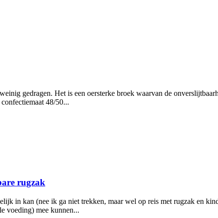
inig gedragen. Het is een oersterke broek waarvan de onverslijtbaarhe
 confectiemaat 48/50...
bare rugzak
elijk in kan (nee ik ga niet trekken, maar wel op reis met rugzak en ki
ale voeding) mee kunnen...