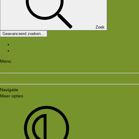
Zoek
Geavanceerd zoeken…
Huidige bezoekers
Nieuwe profiel berichten
Menu
Aanmelden
Registreren
Navigatie
Meer opties
Style variation