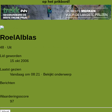
op het prikbord!
RoelAlblas
48
·
Uit
Dordrecht, Zuid-Holland, Nederland
Lid geworden
15 okt 2006
Laatst gezien
Vandaag om 08:21
·
Bekijkt onderwerp
Tent twijfel
Berichten
781
Waarderingsscore
97