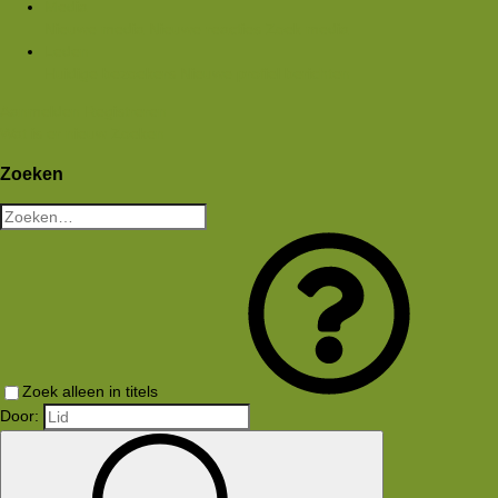
Media
Nieuwe media
Nieuwe reacties
Zoek media
Leden
Huidige bezoekers
Nieuwe profiel berichten
Aanmelden
Registreren
Wat is er nieuw
Zoeken
Zoeken
Zoek alleen in titels
Door: