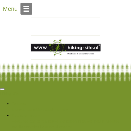
Over Hiking-site.nl
Contact
Menu
Hiking Site
Forums
Nieuwe berichten
Zoek forums
Wat is er nieuw
Featured content
Nieuwe berichten
Nieuwe media
Nieuwe
media reacties
Laatste bijdragen