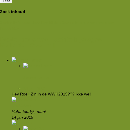
Vind
Zoek inhoud
Zoek alle inhoud door RoelAlblas
Zoek alle onderwerpen door
RoelAlblas
Profiel berichten
Laatste bijdragen
Berichten
Over mij
James Larner
14 jan 2019
Hey Roel, Zin in de WWH2019??? ikke wel!
RoelAlblas
Haha tuurlijk, man!
14 jan 2019