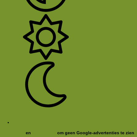
System
Licht
Donker
Sluit Menu
Leden
Registreer
en
meld je aan
om geen Google-advertenties te zien