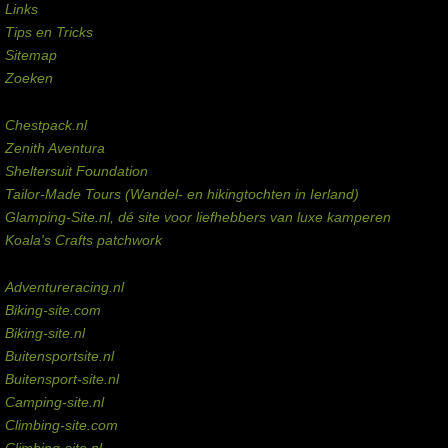
Links
Tips en Tricks
Sitemap
Zoeken
Externe links
Chestpack.nl
Zenith Aventura
Sheltersuit Foundation
Tailor-Made Tours (Wandel- en hikingtochten in Ierland)
Glamping-Site.nl, dé site voor liefhebbers van luxe kamperen
Koala's Crafts patchwork
Domeinen te koop
Adventureracing.nl
Biking-site.com
Biking-site.nl
Buitensportsite.nl
Buitensport-site.nl
Camping-site.nl
Climbing-site.com
Climbing-site.nl