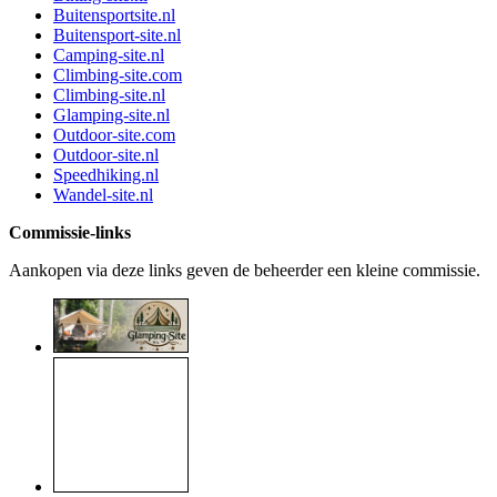
Buitensportsite.nl
Buitensport-site.nl
Camping-site.nl
Climbing-site.com
Climbing-site.nl
Glamping-site.nl
Outdoor-site.com
Outdoor-site.nl
Speedhiking.nl
Wandel-site.nl
Commissie-links
Aankopen via deze links geven de beheerder een kleine commissie.