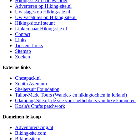
Hiking-site.nl Nieuwsbrief
Adverteren op Hiking-site.nl
Uw stages op Hiking-site.nl
Uw vacatures op Hiking-site.nl
Hiking-site.nl steunt
Linken naar Hiking-site.nl
Contact
Links
Tips en Tricks
Sitemap
Zoeken
Externe links
Chestpack.nl
Zenith Aventura
Sheltersuit Foundation
Tailor-Made Tours (Wandel- en hikingtochten in Ierland)
Glamping-Site.nl, dé site voor liefhebbers van luxe kamperen
Koala's Crafts patchwork
Domeinen te koop
Adventureracing.nl
Biking-site.com
Biking-site.nl