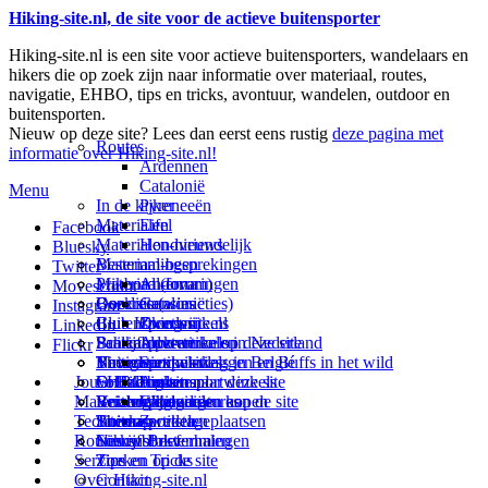
Hiking-site.nl, de site voor de actieve buitensporter
Hiking-site.nl is een site voor actieve buitensporters, wandelaars en
hikers die op zoek zijn naar informatie over materiaal, routes,
navigatie, EHBO, tips en tricks, avontuur, wandelen, outdoor en
buitensporten.
Nieuw op deze site? Lees dan eerst eens rustig
deze pagina met
Routes
informatie over Hiking-site.nl!
Ardennen
Catalonië
Menu
In de kijker
Pyreneeën
Materialen
Eifel
Facebook
Materialen-nieuws
Hondvriendelijk
Bluesky
Materiaal-besprekingen
Bestemmingen
Twitter
Prikbord (forum)
Materiaal-ervaringen
Andorra
Movescount
Goodies (winacties)
Boekrecensies
Deze site
Catalonië
Instagram
Club Hiking-site.nl
Buitensportwinkels
Zweden
Over mij
LinkedIn
Schrijfblok-artikelen
Buitensportwinkels in Nederland
Paalkamperen
Adverteren op deze site
Flickr
Virtuele exposities
Buitensportwinkels in Belgié
Navigatie
Thema-artikelen
Summit-vlaggen en Buffs in het wild
Jouw Hiking-site.nl
Fotoalbums
Online buitensportwinkels
EHBO
Andorra
Linken naar deze site
Materialen: kiezen en kopen
Reisboekhandels
Verzorging
Buitensportvacatures
Catalonië
Wijzigingen aan de site
Technieken
Thema-artikelen
Buitensportstageplaatsen
Sitemap
Zweden
Routes en Bestemmingen
Schrijfblokverhalen
Links
Nieuwsbrief
Service
Tips en Tricks
Zoeken op de site
Over Hiking-site.nl
Contact