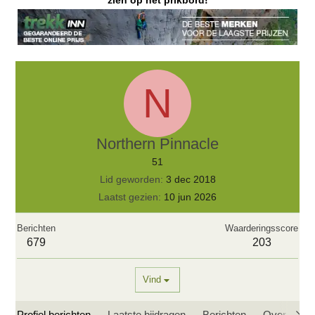
zien op het prikbord!
N
Northern Pinnacle
51
Lid geworden
3 dec 2018
Laatst gezien
10 jun 2026
Berichten
Waarderingsscore
679
203
Vind
Profiel berichten
Laatste bijdragen
Berichten
Over mij