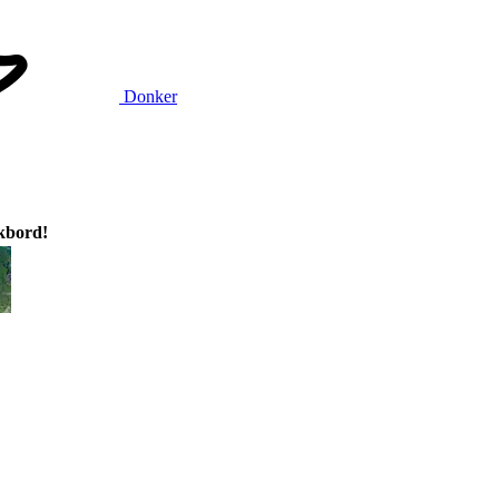
Donker
ikbord!