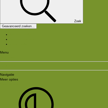
Zoek
Geavanceerd zoeken…
Nieuwe media
Nieuwe reacties
Zoek media
Menu
Aanmelden
Registreren
Navigatie
Meer opties
Style variation