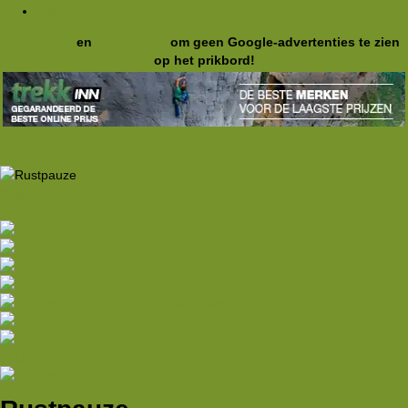
Dijken-hike (30-10-2005)
Registreer
en
meld je aan
om geen Google-advertenties te zien
op het prikbord!
Vorige
Volgende
Vorige
Volgende