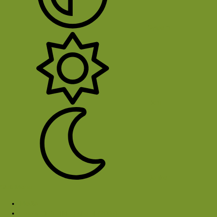
System
Licht
Donker
Sluit Menu
Media
Foto's Club Hiking-site.nl (2005)