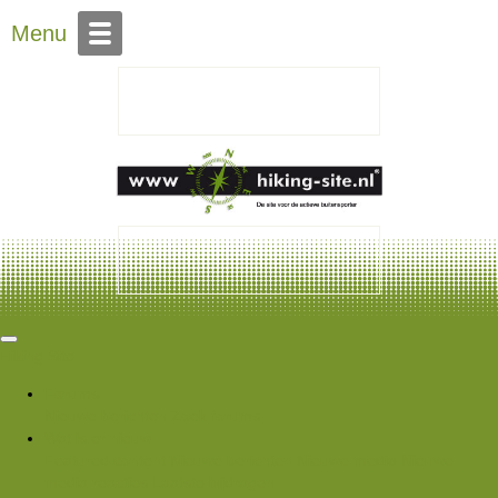
Over Hiking-site.nl
Menu
Hiking Site
Forums
Nieuwe berichten
Zoek forums
Wat is er nieuw
Featured content
Nieuwe berichten
Nieuwe media
Nieuwe
media reacties
Laatste bijdragen