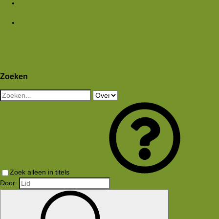
Media
Nieuwe media
Nieuwe reacties
Zoek media
Leden
Huidige bezoekers
Nieuwe profiel berichten
Aanmelden
Registreren
Wat is er nieuw
Zoeken
Zoeken
Zoek alleen in titels
Door: