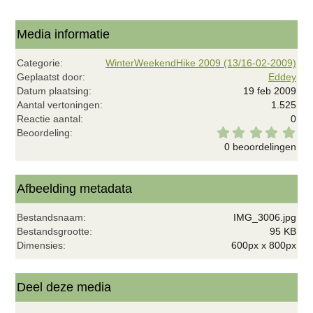
Media informatie
Categorie
WinterWeekendHike 2009 (13/16-02-2009)
Geplaatst door
Eddey
Datum plaatsing
19 feb 2009
Aantal vertoningen
1.525
Reactie aantal
0
0
Beoordeling
,
0 beoordelingen
0
0
s
t
Afbeelding metadata
e
r
Bestandsnaam
IMG_3006.jpg
(
r
Bestandsgrootte
95 KB
e
Dimensies
600px x 800px
n
)
Deel deze media