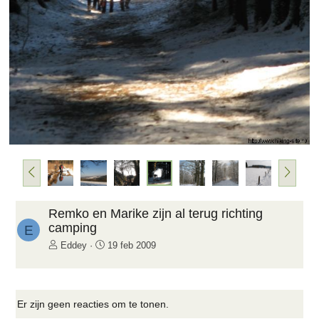
e
n
d
e
V
V
o
o
r
l
i
g
Remko en Marike zijn al terug richting
g
e
camping
E
e
n
Eddey
19 feb 2009
d
e
Er zijn geen reacties om te tonen.