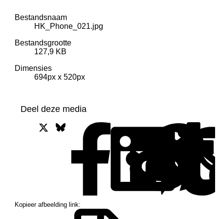
Bestandsnaam
HK_Phone_021.jpg
Bestandsgrootte
127,9 KB
Dimensies
694px x 520px
Deel deze media
X
Bluesky
Facebook
L
Kopieer afbeelding link