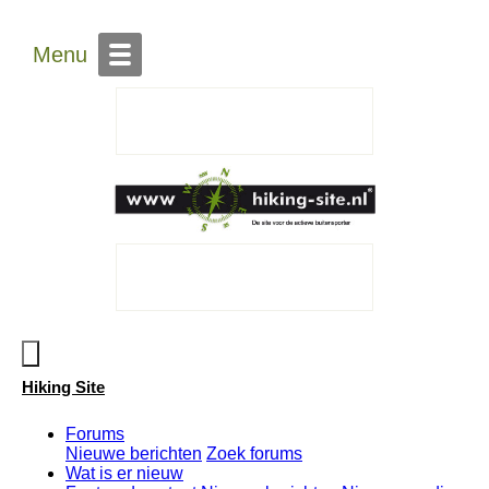
Zoeken op de site
Over Hiking-site.nl
Contact
Menu
Hiking Site
Forums
Nieuwe berichten
Zoek forums
Wat is er nieuw