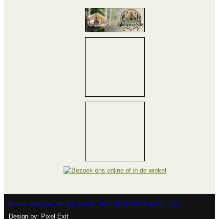
®
Community platform by XenForo
© 2010-2026 XenForo Ltd.
Design by:
Pixel Exit