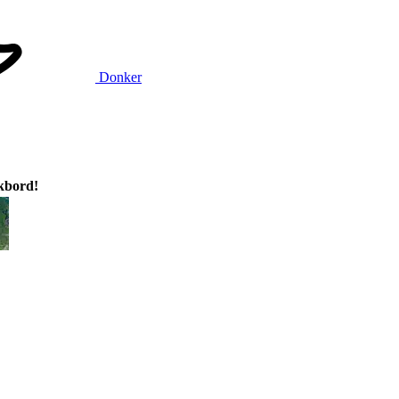
Donker
ikbord!