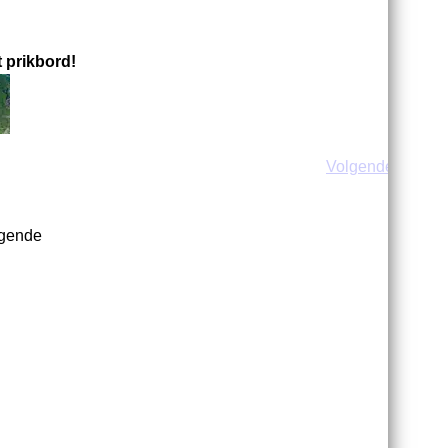
 prikbord!
Volgende
gende