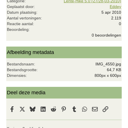
Categorie
Lente-Hike 5.0 (27/28-03-2010)
Geplaatst door
Eddey
Datum plaatsing
5 apr 2010
Aantal vertoningen
2.119
Reactie aantal
0
0
Beoordeling
,
0 beoordelingen
0
0
s
t
Afbeelding metadata
e
r
Bestandsnaam
IMG_4550.jpg
(
r
Bestandsgrootte
64,7 KB
e
Dimensies
800px x 600px
n
)
Deel deze media
Facebook
X
Bluesky
LinkedIn
Reddit
Pinterest
Tumblr
WhatsApp
E-mail
koppeling