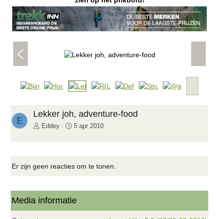
zien op het prikbord!
V
V
o
o
r
l
i
g
V
g
e
o
e
n
l
d
g
Lekker joh, adventure-food
e
E
e
Eddey
5 apr 2010
n
d
e
Er zijn geen reacties om te tonen.
Media informatie