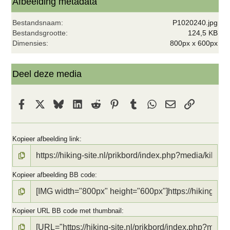
t
Afbeelding metadata
e
r
Bestandsnaam
P1020240.jpg
(
r
Bestandsgrootte
124,5 KB
e
Dimensies
800px x 600px
n
)
Deel deze media
Facebook
X
Bluesky
LinkedIn
Reddit
Pinterest
Tumblr
WhatsApp
E-mail
koppeling
Kopieer afbeelding link
Kopieer afbeelding BB code
Kopieer URL BB code met thumbnail