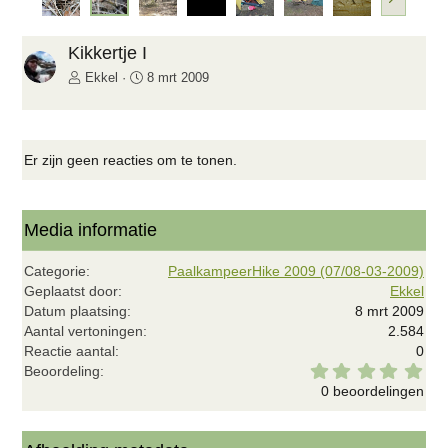
o
l
g
Kikkertje I
e
Ekkel
8 mrt 2009
n
d
e
Er zijn geen reacties om te tonen.
Media informatie
Categorie
PaalkampeerHike 2009 (07/08-03-2009)
Geplaatst door
Ekkel
Datum plaatsing
8 mrt 2009
Aantal vertoningen
2.584
Reactie aantal
0
0
Beoordeling
,
0 beoordelingen
0
0
s