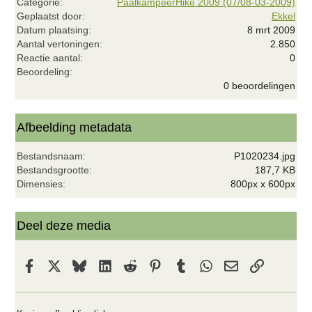
Categorie
PaalkampeerHike 2009 (07/08-03-2009)
Geplaatst door
Ekkel
Datum plaatsing
8 mrt 2009
Aantal vertoningen
2.850
Reactie aantal
0
0
Beoordeling
,
0 beoordelingen
0
0
s
t
Afbeelding metadata
e
r
Bestandsnaam
P1020234.jpg
(
r
Bestandsgrootte
187,7 KB
e
Dimensies
800px x 600px
n
)
Deel deze media
Facebook
X
Bluesky
LinkedIn
Reddit
Pinterest
Tumblr
WhatsApp
E-mail
koppeling