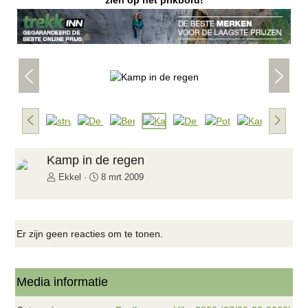
zien op het prikbord!
V
V
o
o
r
l
i
g
V
V
g
e
o
o
e
n
r
l
d
i
g
Kamp in de regen
e
g
e
Ekkel
8 mrt 2009
e
n
d
e
Er zijn geen reacties om te tonen.
Media informatie