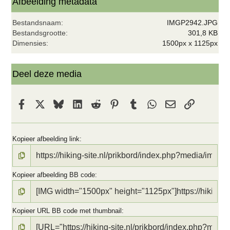
t
Afbeelding metadata
e
r
Bestandsnaam
IMGP2942.JPG
(
r
Bestandsgrootte
301,8 KB
e
Dimensies
1500px x 1125px
n
)
Deel deze media
Facebook
X
Bluesky
LinkedIn
Reddit
Pinterest
Tumblr
WhatsApp
E-mail
koppeling
Kopieer afbeelding link
Kopieer afbeelding BB code
Kopieer URL BB code met thumbnail