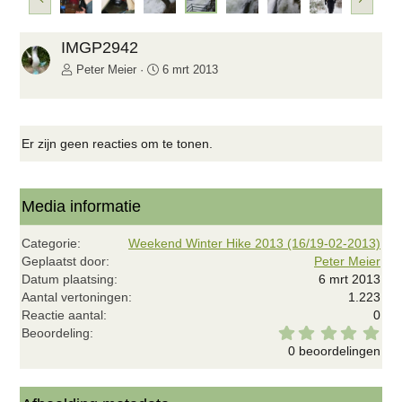
o
o
r
l
i
g
IMGP2942
g
e
Peter Meier
6 mrt 2013
e
n
d
e
Er zijn geen reacties om te tonen.
Media informatie
Categorie
Weekend Winter Hike 2013 (16/19-02-2013)
Geplaatst door
Peter Meier
Datum plaatsing
6 mrt 2013
Aantal vertoningen
1.223
Reactie aantal
0
0
Beoordeling
,
0 beoordelingen
0
0
s