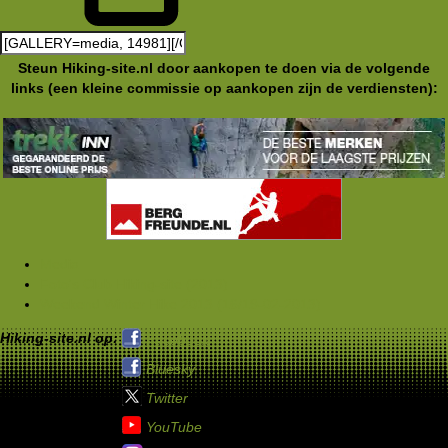
Steun Hiking-site.nl door aankopen te doen via de volgende
links (een kleine commissie op aankopen zijn de verdiensten):
Media
Foto's Club Hiking-site (2013)
Weekend Winter Hike 2013 (16/19-02-2013)
Hiking-site.nl op:
Facebook
Bluesky
Twitter
YouTube