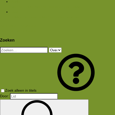
Media
Nieuwe media
Nieuwe reacties
Zoek media
Leden
Huidige bezoekers
Nieuwe profiel berichten
Aanmelden
Registreren
Wat is er nieuw
Zoeken
Zoeken
Zoek alleen in titels
Door: