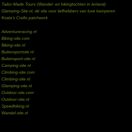
Tailor-Made Tours (Wandel- en hikingtochten in Ierland)
Glamping-Site.nl, dé site voor liefhebbers van luxe kamperen
Koala's Crafts patchwork
Domeinen te koop
Adventureracing.nl
Biking-site.com
Biking-site.nl
Buitensportsite.nl
Buitensport-site.nl
Camping-site.nl
Climbing-site.com
Climbing-site.nl
Glamping-site.nl
Outdoor-site.com
Outdoor-site.nl
Speedhiking.nl
Wandel-site.nl
Commissie-links
Aankopen via deze links geven de beheerder een kleine commissie.