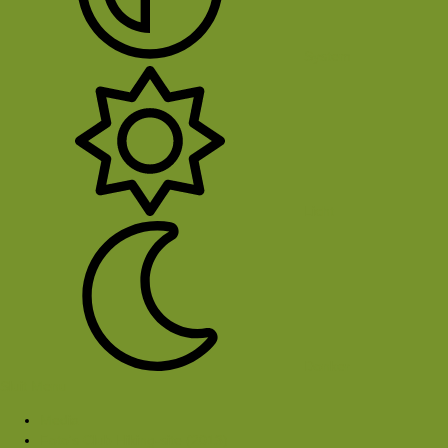
System
Licht
Donker
Sluit Menu
Media
Foto's Club Hiking-site (2013)