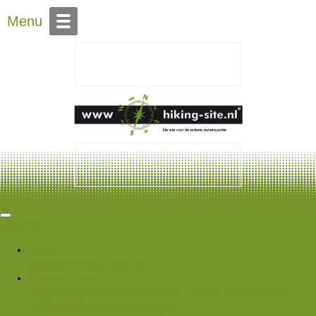
Over Hiking-site.nl
Contact
Menu
Hiking Site
Forums
Nieuwe berichten
Zoek forums
Wat is er nieuw
Featured content
Nieuwe berichten
Nieuwe media
Nieuwe
media reacties
Laatste bijdragen