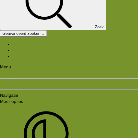
Zoek
Geavanceerd zoeken…
Nieuwe media
Nieuwe reacties
Zoek media
Menu
Aanmelden
Registreren
Navigatie
Meer opties
Style variation