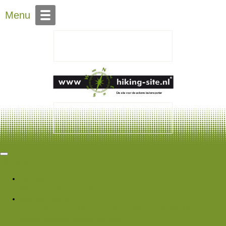
Over Hiking-site.nl
Menu
Hiking Site
Forums
Nieuwe berichten
Zoek forums
Wat is er nieuw
Featured content
Nieuwe berichten
Nieuwe media
Nieuwe
media reacties
Laatste bijdragen