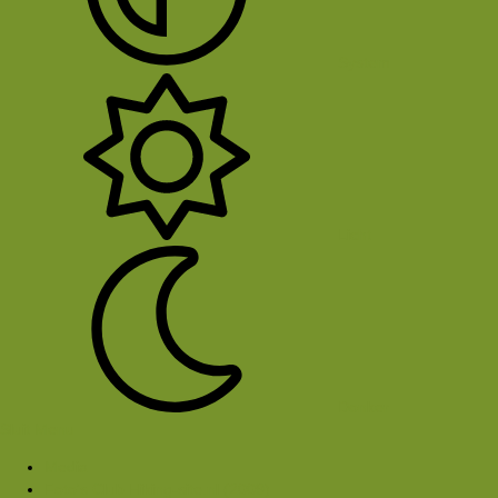
System
Licht
Donker
Sluit Menu
Media
Foto's Club Hiking-site.nl (2009)