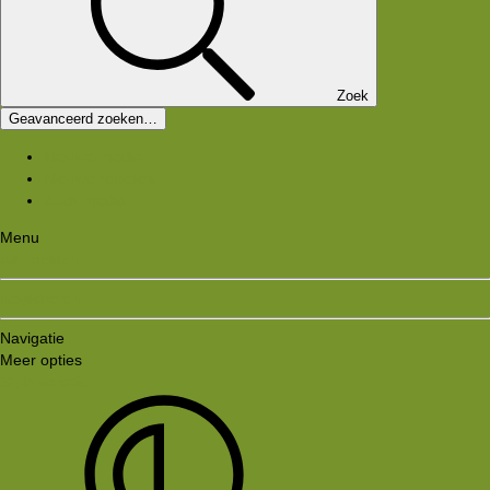
Zoek
Geavanceerd zoeken…
Nieuwe media
Nieuwe reacties
Zoek media
Menu
Aanmelden
Registreren
Navigatie
Meer opties
Style variation