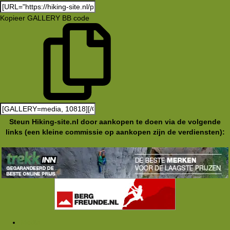
Kopieer GALLERY BB code
Steun Hiking-site.nl door aankopen te doen via de volgende
links (een kleine commissie op aankopen zijn de verdiensten):
Media