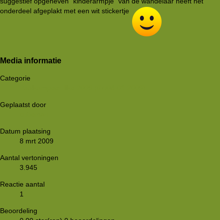
suggestief opgeheven "kinderarmpje" van de wandelaar heeft het
onderdeel afgeplakt met een wit stickertje
Media informatie
Categorie
PaalkampeerHike 2009 (07/08-03-2009)
Geplaatst door
cubeman
Datum plaatsing
8 mrt 2009
Aantal vertoningen
3.945
Reactie aantal
1
Beoordeling