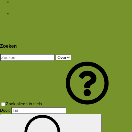
Media
Nieuwe media
Nieuwe reacties
Zoek media
Leden
Huidige bezoekers
Nieuwe profiel berichten
Aanmelden
Registreren
Wat is er nieuw
Zoeken
Zoeken
Zoek alleen in titels
Door: