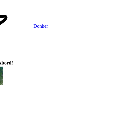
Donker
ikbord!