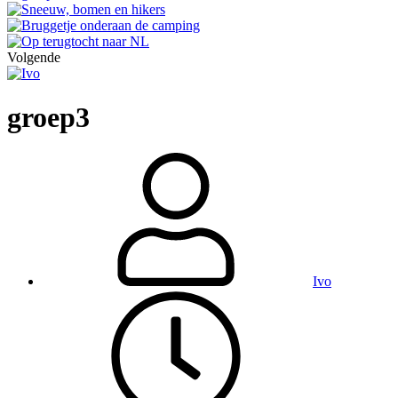
Volgende
groep3
Ivo