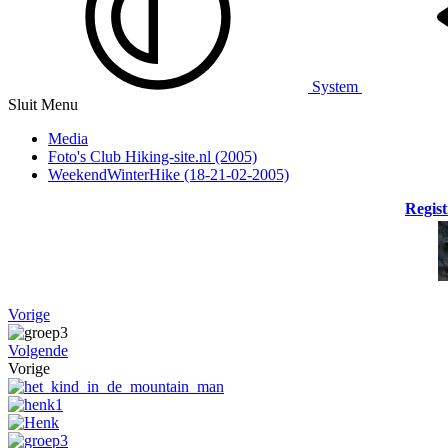
System
Sluit Menu
Media
Foto's Club Hiking-site.nl (2005)
WeekendWinterHike (18-21-02-2005)
Regist
Vorige
Volgende
Vorige