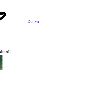
Donker
ikbord!