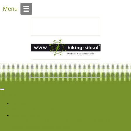
Over Hiking-site.nl
Menu
Hiking Site
Forums
Nieuwe berichten
Zoek forums
Wat is er nieuw
Featured content
Nieuwe berichten
Nieuwe media
Nieuwe
media reacties
Laatste bijdragen