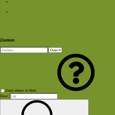
Media
Nieuwe media
Nieuwe reacties
Zoek media
Leden
Huidige bezoekers
Nieuwe profiel berichten
Aanmelden
Registreren
Wat is er nieuw
Zoeken
Zoeken
Zoek alleen in titels
Door: