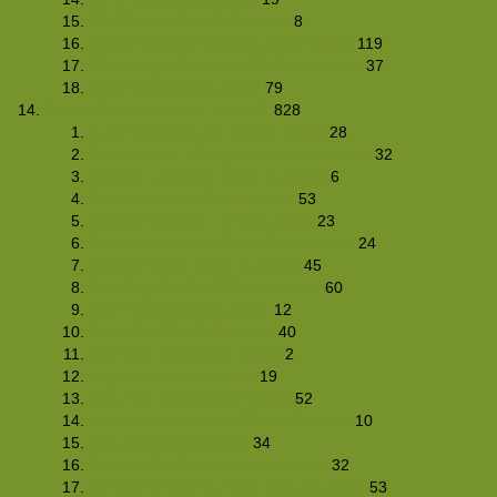
Wildkijkhike (12/13-03-2005)
8
WeekendWinterHike (18-21-02-2005)
119
WinterNightHike 2005 (29/30-01-2005)
37
O&C-Hike (8/9-01-2005)
79
Foto's Club Hiking-site.nl (2004)
828
Foto/Klim gebeuren (12-12-2004)
28
Etentje 5 jaar Hiking-site.nl (4-12-2004))
32
Bezoek Lowe Alpine (26-11-2004)
6
Bezoek Robijns (20-11-2004)
53
Bezoek Cambreur (13-11-2004)
23
Bezoek Adventure Food (07-11-2004)
24
Bezoek Birdland (06-11-2004)
45
WeddingHike IV (23/24-10-2004)
60
Nachthike (9/10-10-2004)
12
Tarp-hike (28/29-08-2004)
40
Moerdijk-hike (25-07-2004)
2
Kayakken (17-07-2004)
19
Kids-hike 2004 (10-07-2004)
52
Limburg's Fietstocht (26/27-06-2004)
10
BzB-hike (05-06-2004)
34
Weekendje klimmen (1/2-05-2004
32
Wandeling Voorne-Putten (18-04-2004)
53