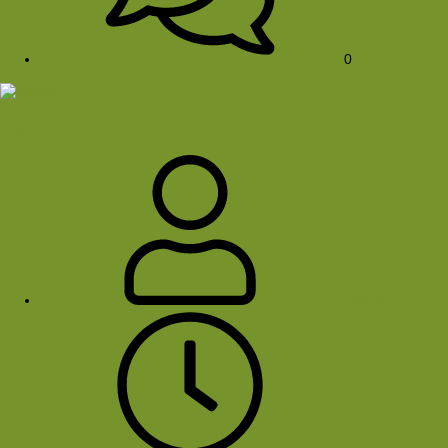
0
WWH1
Peterx