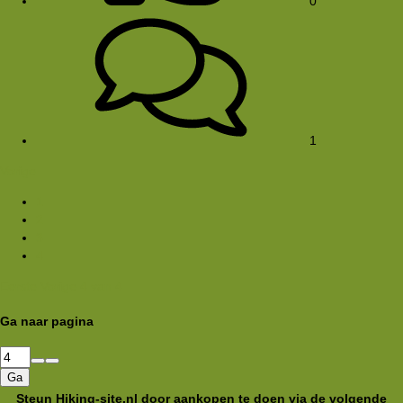
0
1
Vorige
1
2
3
4
Eerste
Vorige
4 van 4
Ga naar pagina
Ga
Steun Hiking-site.nl door aankopen te doen via de volgende