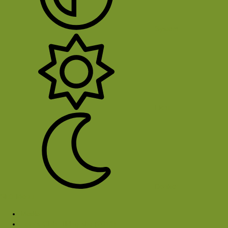
System
Licht
Donker
Sluit Menu
Media
Foto's Club Hiking-site (2013)