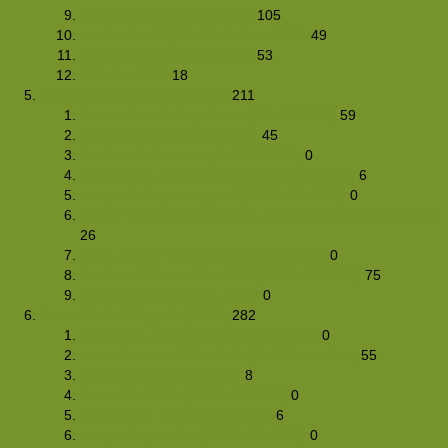
Weekend Winter Hike 2015
105
Herfsthike 7.5 (18-19 oktober 2014)
49
Weekend Winter Hike 2014
53
OC-hike 2014
18
Foto's Club Hiking-site (2013)
211
Ochtendwandeling Utrecht (12-10-2013)
59
Wadhike 2013 (30-06-2013)
45
Weekend orienteren (1/2-06-2013)
0
ZT 5.0 Kids zomertrekking (24/26-05-2013)
6
Langs de Linge etappe 2 (27/28-04-2013)
0
W.E.H. Weekend Ervaringen Hike 2013 (19/21-04-2013)
26
Maas-Niederrheinpad (14/19-04-2013)
0
Weekend Winter Hike 2013 (16/19-02-2013)
75
OC hike 2013 (5/6-01-2013)
0
Foto's Club Hiking-site (2012)
282
Eindejaars BBQ hike (29/30-12-2012)
0
wandelweekend Catalonie (6-10 december)
55
Moerashike (03-11-2012)
8
Nachthike 2012 (27/28-10-2012)
0
Last minute hike (30-09-2012)
6
Lange Dagen Hike (23/24-06-2012)
0