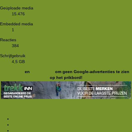
Geüploade media
15.476
Embedded media
1
Reacties
384
Schrijfgebruik
4,5 GB
Registreer
en
meld je aan
om geen Google-advertenties te zien
op het prikbord!
Vorige
1
2
3