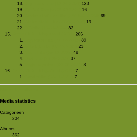
Beginners-hike (10-04-2004)
123
Op Pad Etentje (06-03-2004)
16
Weekend Winter Hike (28/29-02-2004)
69
Winter Night Hike (07-02-2004)
13
OC-hike (10-01-2004)
82
Foto's Club Hiking-site.nl (2003)
206
Uit(z)waai-hike (21-12-2003)
89
Foto-kijk-hike (07-12-2003)
23
Nacht-hike (25-10-2003)
49
Grot-hike (28-09-2003)
37
Dagje kayakken (02-08-2003)
8
Foto's Club Hiking-site.nl (2002)
7
Opruimhike (02-11-2002)
7
Blader door albums
Media statistics
Categorieën
204
Albums
362