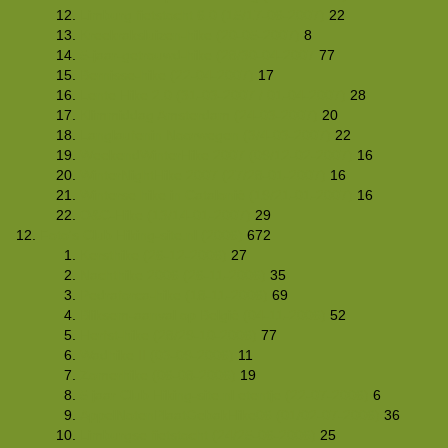
Limburg fietstocht 6.0 (15/17-06-2007)
22
Kreekraksluizen-hike (20-05-2007)
8
5-jaar-getrouwd-hike (28/30-04-2007
77
Bernisse-hike (22-04-2007)
17
Lente Hike 2.0 (31-03-2007 / 01-04-2007)
28
Klimmiddag Amsterdam (24-03-2007)
20
Langlaufenin Noorwegen (3/4-03-2007)
22
WeekendWinterHike 2007 (09/12-02-2007)
16
WinterNightHike 2007 (27/28-01-2007)
16
Winterse hike in Catalonië (19/21-01-2007)
16
O&C-Hike (13/14-01-2007)
29
Foto's Club Hiking-site.nl (2006)
672
Kersthike (26-12-2006)
27
Nachthike 2006 (26-11-2006)
35
Pedraforca-hike (18-11-2006)
69
Bliksem-aanval op België (04-11-2006)
52
Herfst-hike (28/29-10-2006)
77
Wadhike II (03-09-2006)
11
Zomerhike (06-08-2006)
19
5 jaar Club Hiking-site.nl etentje (22-07-2006)
6
AppelNotenPlaatGebakHike06 (01/02-07-2006)
36
Limburgse fietstocht (24/25-06-2006)
25