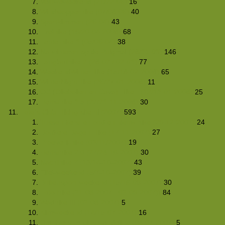
Veluweweekend (21/22-06)
16
Windstopperhike (07/08-06)
40
Sportklimmen (26-04)
43
Ezelhike (19/20-04-2008)
68
Lente-hike 3 (05/06-04)
38
Na-winteren op de Puigmal (28/31-03)
146
Langlaufhike 2 (28-02 / 02-03)
77
WeekendWinterHike (15/18-02-2008)
65
WinterNightHike (26/27-01-2008)
11
OC (Oliebollen en Cava) Hike - (12/13-01-2008)
25
Herfsthike 3.5 (22/23-11-2008)
30
Foto's Club Hiking-site.nl (2007)
593
Tussen kerst en oud en nieuw hike (29-12-2007)
24
Donkere Dagen Hike (17-11-2007)
27
Proeverij-hike (03/11/2007)
19
Herfsthike 2.0 (27/28-10-2007)
30
Nachthike 7 (13/14-10-2007)
43
Eifel-weekend (5/7-10-2007)
39
Buitensport-weekend (15/16-09-2007)
30
Foto-hike (31-08-2007 - 03-09-2007))
84
Wadhike III (03-08-2007)
5
Klimweekend (14/15-07-2007)
16
Omniversum plus wandeling (08-07-2007)
5