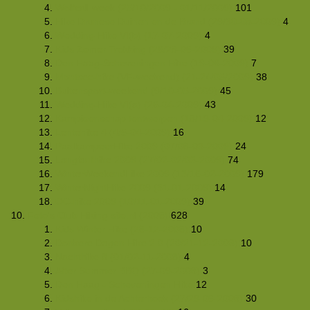
Wolfcall week (25/10/2009 - 01/11/2009)
101
Hike Drunese Duinen en de Brand (29/30-08-2009)
4
Wedding-Hike VI(b) (17-07-2009)
4
Kids Zomer Trekking (26/28-06-2009)
39
Den Haag-Scheveningen Hike (19-06-2009)
7
Montsec-hike (VF-weekend) (21-24/05/2009)
38
Buitensport-weekend (9/10-05-2009)
45
Wedding-Hike VI(a) (26-04-2009)
43
Kampioenschap tentwerpen (18/19-04-2009)
12
Lentehike 4 (4/5-04-2009)
16
PaalkampeerHike 2009 (07/08-03-2009)
24
Langlaufhike 2009 (27/02-02/03-2009)
74
WinterWeekendHike 2009 (13/16-02-2009)
179
WinterNightHike 2009 (31-01-2009)
14
OC-hike 2009 (10/11-01-2009)
39
Foto's Club Hiking-site.nl (2008)
628
Kids Winter Hike (28-12-2008)
10
Donkere Dagen Hike 2.0 (20/21-12-2008)
10
Nachthike 8 (01/02-11-2008)
4
After Summer BBQ (27-09-2008)
3
Den Haag - Scheveningen Hike
12
Kidshike in de Achterhoek (27/29-06-2008)
30