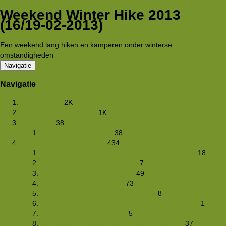
Weekend Winter Hike 2013
(16/19-02-2013)
Een weekend lang hiken en kamperen onder winterse
omstandigheden
Navigatie
Navigatie
Foto-quizzen
2K
Foto-albums gebruikers
1K
SPECIALS
38
Via Ferrata (juni 2012)
38
Foto's van Club Hiking-site
434
Hike Noord-Kennemerland (17-18 oktober 2015)
18
Wadhike Ameland (4-10-2015)
7
Lente Hike 2018 (21-22 april)
49
25 jarig jubileum weekend
73
All-inclusive Hike (25-27 september)
8
Junioren zomertrektocht 1.0 (19 t/m 21 juni 2015)
1
Mid-Veluwe hike, 5-6-7 juni
5
Kennemerduinen Lentehike: 16-17 mei 2015
37