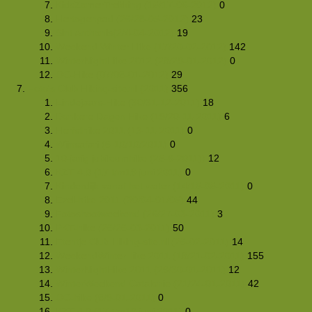
KidsZomerTrekking (15/17-06-2012)
0
Hertogenpad (26/28-05-2012)
23
Sint Anthonis(2/4-04-2012)
19
Weekend Winter Hike (17/20-02-2012)
142
WinterNightHike 2012 (28/29-01-2012)
0
OC-Hike (07/08-01-2012)
29
Foto's Club Hiking-site.nl (2011)
356
Eindejaars-Hike (30/31-12-2011)
18
Donkere Dagen Hike (19/20-11-2011)
6
Herfsthike 2011 (13-11-2011)
0
Wijnsafari (6-10/10/2011)
0
10-jarig jubileumhike (25-6-2011))
12
KZT 4.0 (17 t/m19 juni 2011)
0
Kinderdijk vanaf het water (14/15-05-2011)
0
Ezel-hike 2011 (30/04-01/05)
44
Fotoshootweekend (26/27-03-2011)
3
PKT-hike (26/26-03-2011)
50
Etentje Club Hiking-site.nl (26-02-2011)
14
WeekendWinterHike 2011 (18/21-02-2011)
155
WinterNightHike 2011 (29/30-01-2011)
12
WinterWeekend Catalonie (21/24-01-2011)
42
OC-hike (8/9-01-2011)
0
KZT 4.0 (17 t/m19 juni 2011)
0