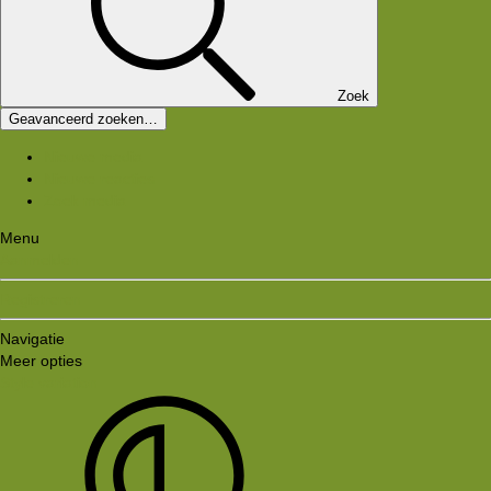
Zoek
Geavanceerd zoeken…
Nieuwe media
Nieuwe reacties
Zoek media
Menu
Aanmelden
Registreren
Navigatie
Meer opties
Style variation