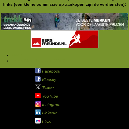
links (een kleine commissie op aankopen zijn de verdiensten):
Media
Foto's Club Hiking-site (2013)
Hiking-site.nl op:
Facebook
Bluesky
Twitter
YouTube
Instagram
LinkedIn
Flickr