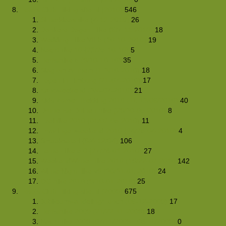
Foto's Club Hiking-site.nl (2010)
546
Sinterklaashike (4-12-2010)
26
Donkere Dagen Hike (6/7-11-2010)
18
Wedding-Hike VII b (30-10-2010)
19
Nachthike 10 (23/25-10-10)
5
Herfsthike 5 (9/10-10-10)
35
Slag om Arnhem (1-3/10-2010)
18
Lopen in Limburg (21-07-2010)
17
Kanoweekend (3/4-07-2010)
21
Kids Zomer Trekking 2010 (11-13/06/2010)
40
Drunense Duinen hike (29/30-05-2010)
8
Ezelhike 2010 (01/02-05-2010)
11
Ervaringenweekend 2010 (24/25-04-2010)
4
Smaaksafari (9/4-12/04)
106
Lente-Hike 5.0 (27/28-03-2010)
27
WeekendWinterHike 2010 (19/22-02-2010
142
WinterNightHike v9 (30/31-01-2010)
24
OC-hike 2010 (9/10-01-2010)
25
Foto's Club Hiking-site.nl (2009)
675
Jubileumwandeling/Lunch (06-12-2009)
17
Herfsthike 2009 (21/22-11-2009)
18
Nachthike 2009 (07/11/2009 - 08/11/2009)
0