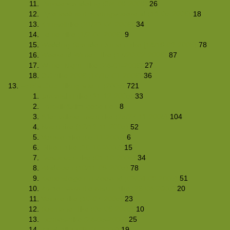
Pinksterwandeling (3/4-06-2006)
26
Pyreneeënontmoetingsweekend (13-05-2006)
18
Knutselhike (21/23-04-2006)
34
Lente-hike (1/2-04-2006)
9
Wedding-StrandenDuinen-hike (18/19-03-2006)
78
Weekend Winter Hike (17/20-02-2006)
87
Winter Night Hike (28-01-2006)
27
OC-hike 2006 (14/15-01-2006)
36
Foto's Club Hiking-site.nl (2005)
721
Jaarafsluithike (31-12-2005)
33
Fotokijk&klim-gebeuren
8
Alternatieve nachthike (25/27-11-2005)
104
Nachthike (12/13-11-2005)
52
Veluwe-hike (05-11-2005)
6
Dijken-hike (30-10-2005)
15
Biesbosch-hike (01-10-2005)
34
Wadlopen (10/11-09-2005)
78
Klettersteigen in Zeeland (03/04-09-2005)
51
Zomer-vakantie-afsluit-hike (26-08-2005)
20
Veluwehike (10-07-2005)
23
Spontane Hike (05-06-2005)
10
Lichtjes-hike (28-05-2005)
25
Zand-hike (09-04-2005)
19