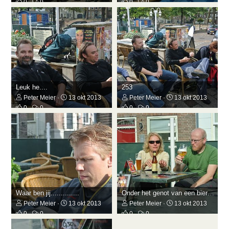
0
0
0
0
Leuk he....
253
Peter Meier
13 okt 2013
Peter Meier
13 okt 2013
0
0
0
0
Waar ben jij..............
Onder het genot van een biertje.
Peter Meier
13 okt 2013
Peter Meier
13 okt 2013
0
0
0
0