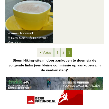
Warme chocomelk
Peter Meier
13 okt 2013
0
0
Vorige
1
2
3
Steun Hiking-site.nl door aankopen te doen via de
volgende links (een kleine commissie op aankopen zijn
de verdiensten):