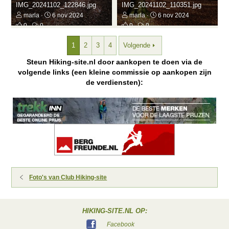
IMG_20241102_122846.jpg
IMG_20241102_110351.jpg
marla
6 nov 2024
marla
6 nov 2024
0
0
0
0
1
2
3
4
Volgende
Steun Hiking-site.nl door aankopen te doen via de
volgende links (een kleine commissie op aankopen zijn
de verdiensten):
Foto's van Club Hiking-site
HIKING-SITE.NL OP:
Facebook