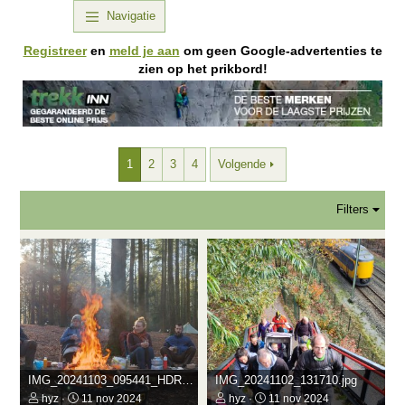
Navigatie
Registreer
en
meld je aan
om geen Google-advertenties te
zien op het prikbord!
1
2
3
4
Volgende
Filters
IMG_20241103_095441_HDRp.jpg
IMG_20241102_131710.jpg
hyz
11 nov 2024
hyz
11 nov 2024