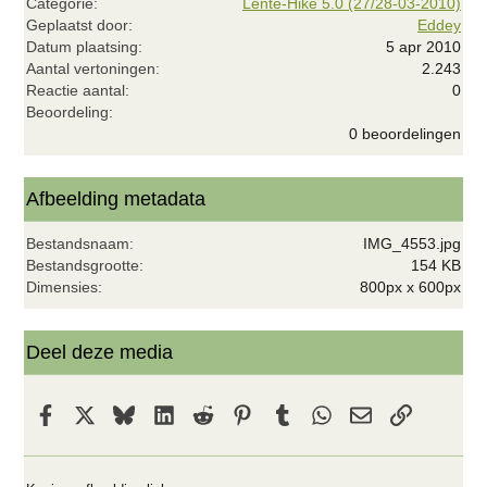
Categorie
Lente-Hike 5.0 (27/28-03-2010)
Geplaatst door
Eddey
Datum plaatsing
5 apr 2010
Aantal vertoningen
2.243
Reactie aantal
0
0
Beoordeling
,
0 beoordelingen
0
0
s
t
Afbeelding metadata
e
r
Bestandsnaam
IMG_4553.jpg
(
r
Bestandsgrootte
154 KB
e
Dimensies
800px x 600px
n
)
Deel deze media
Facebook
X
Bluesky
LinkedIn
Reddit
Pinterest
Tumblr
WhatsApp
E-mail
koppeling