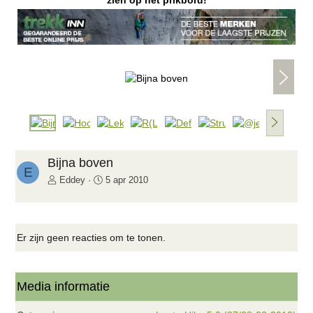
zien op het prikbord!
V
o
l
g
V
e
o
n
l
d
g
Bijna boven
e
E
e
Eddey
5 apr 2010
n
d
e
Er zijn geen reacties om te tonen.
Media informatie