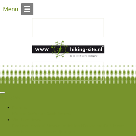
Over Hiking-site.nl
Menu
Hiking Site
Forums
Nieuwe berichten
Zoek forums
Wat is er nieuw
Featured content
Nieuwe berichten
Nieuwe media
Nieuwe
media reacties
Laatste bijdragen