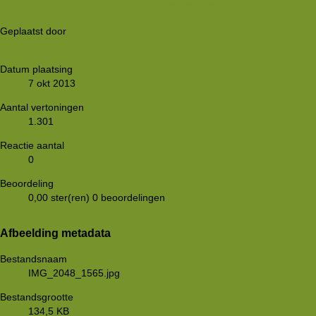
Weekend Winter Hike 2013 (16/19-02-2013)
Geplaatst door
BertusS
Datum plaatsing
7 okt 2013
Aantal vertoningen
1.301
Reactie aantal
0
Beoordeling
0,00 ster(ren)
0 beoordelingen
Afbeelding metadata
Bestandsnaam
IMG_2048_1565.jpg
Bestandsgrootte
134,5 KB