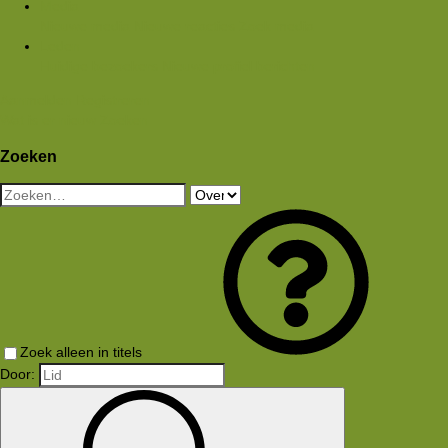
Media
Nieuwe media
Nieuwe reacties
Zoek media
Leden
Huidige bezoekers
Nieuwe profiel berichten
Aanmelden
Registreren
Wat is er nieuw
Zoeken
Zoeken
Zoek alleen in titels
Door: