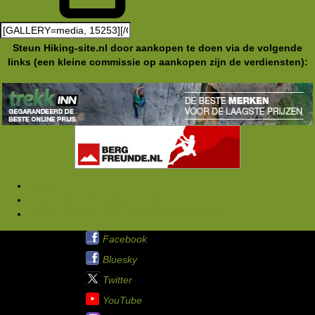
Steun Hiking-site.nl door aankopen te doen via de volgende
links (een kleine commissie op aankopen zijn de verdiensten):
Media
Foto's Club Hiking-site (2013)
Weekend Winter Hike 2013 (16/19-02-2013)
Hiking-site.nl op:
Facebook
Bluesky
Twitter
YouTube