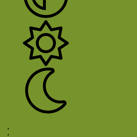
System
Licht
Donker
Sluit Menu
Media
Foto's Club Hiking-site (2013)