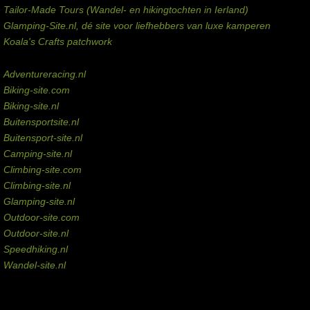
Tailor-Made Tours (Wandel- en hikingtochten in Ierland)
Glamping-Site.nl, dé site voor liefhebbers van luxe kamperen
Koala's Crafts patchwork
Domeinen te koop
Adventureracing.nl
Biking-site.com
Biking-site.nl
Buitensportsite.nl
Buitensport-site.nl
Camping-site.nl
Climbing-site.com
Climbing-site.nl
Glamping-site.nl
Outdoor-site.com
Outdoor-site.nl
Speedhiking.nl
Wandel-site.nl
Commissie-links
Aankopen via deze links geven de beheerder een kleine commissie.