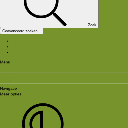
Zoek
Geavanceerd zoeken…
Nieuwe media
Nieuwe reacties
Zoek media
Menu
Aanmelden
Registreren
Navigatie
Meer opties
Style variation