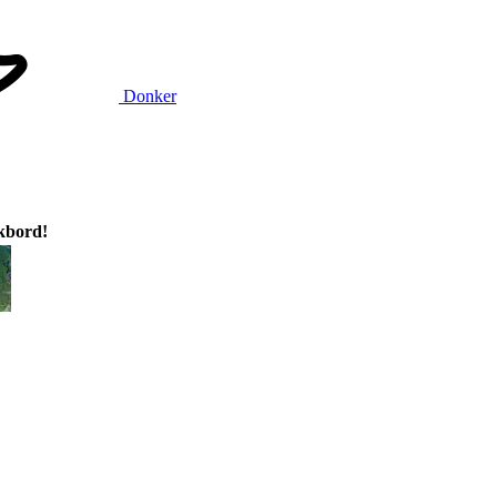
Donker
ikbord!