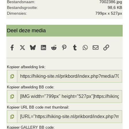
Bestandsnaam
7002386.jpg
(
r
Bestandsgrootte
98,6 KB
e
Dimensies
799px x 527px
n
)
Deel deze media
Facebook
X
Bluesky
LinkedIn
Reddit
Pinterest
Tumblr
WhatsApp
E-mail
koppeling
Kopieer afbeelding link
Kopieer afbeelding BB code
Kopieer URL BB code met thumbnail
Kopieer GALLERY BB code