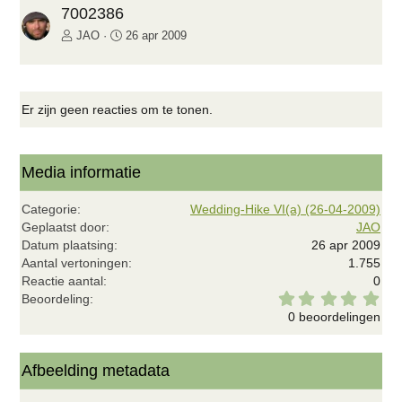
i
g
7002386
g
e
JAO
26 apr 2009
e
n
d
e
Er zijn geen reacties om te tonen.
Media informatie
Categorie
Wedding-Hike VI(a) (26-04-2009)
Geplaatst door
JAO
Datum plaatsing
26 apr 2009
Aantal vertoningen
1.755
Reactie aantal
0
0
Beoordeling
,
0 beoordelingen
0
0
s
t
Afbeelding metadata
e
r