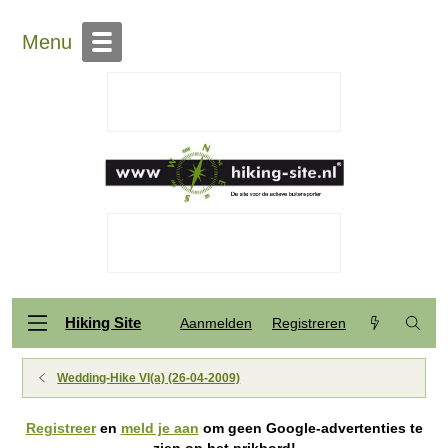
Menu
Hiking Site
Aanmelden
Registreren
Wedding-Hike VI(a) (26-04-2009)
Registreer
en
meld je aan
om geen Google-advertenties te