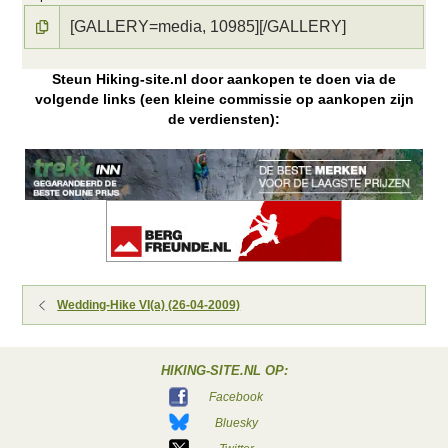
Steun Hiking-site.nl door aankopen te doen via de
volgende links (een kleine commissie op aankopen zijn
de verdiensten):
Wedding-Hike VI(a) (26-04-2009)
HIKING-SITE.NL OP:
Facebook
Bluesky