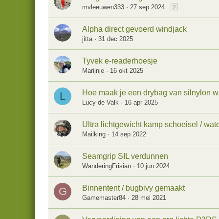
mvleeuwen333
27 sep 2024
2
Alpha direct gevoerd windjack
jitta
31 dec 2025
Tyvek e-readerhoesje
Marijnje
16 okt 2025
Hoe maak je een drybag van silnylon w
L
Lucy de Valk
16 apr 2025
Ultra lichtgewicht kamp schoeisel / wa
Mailking
14 sep 2022
Seamgrip SIL verdunnen
WanderingFrisian
10 jun 2024
Binnentent / bugbivy gemaakt
G
Gamemaster84
28 mei 2021