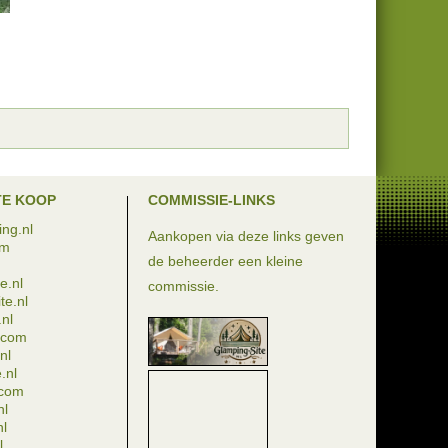
TE KOOP
COMMISSIE-LINKS
ng.nl
Aankopen via deze links geven
om
de beheerder een kleine
e.nl
commissie.
te.nl
nl
e.com
nl
.nl
.com
nl
nl
l