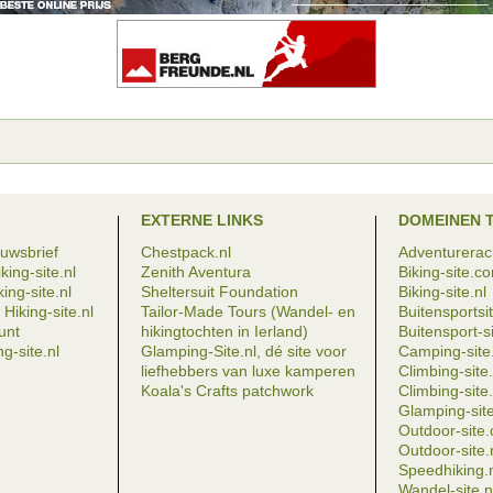
EXTERNE LINKS
DOMEINEN 
euwsbrief
Chestpack.nl
Adventureraci
king-site.nl
Zenith Aventura
Biking-site.c
ing-site.nl
Sheltersuit Foundation
Biking-site.nl
Hiking-site.nl
Tailor-Made Tours (Wandel- en
Buitensportsit
eunt
hikingtochten in Ierland)
Buitensport-si
g-site.nl
Glamping-Site.nl, dé site voor
Camping-site.
liefhebbers van luxe kamperen
Climbing-sit
Koala's Crafts patchwork
Climbing-site.
Glamping-site
Outdoor-site
Outdoor-site.
Speedhiking.
Wandel-site.n