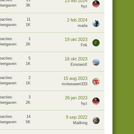
13 feb 2024
eergaven
3K
hyz
eacties
11
2 feb 2024
eergaven
1K
marla
eacties
1
19 okt 2023
F
eergaven
2K
Frik
eacties
5
18 okt 2023
eergaven
1K
EinsteinX
eacties
2
15 aug 2023
eergaven
1K
mvleeuwen333
eacties
3
26 jan 2023
eergaven
2K
hyz
eacties
14
9 sep 2022
eergaven
5K
Mailking