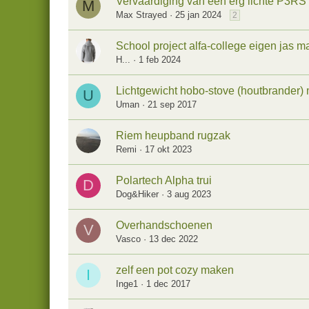
Vervaardiging van een erg lichte P3RS 
M
Max Strayed
25 jan 2024
2
School project alfa-college eigen jas 
H...
1 feb 2024
Lichtgewicht hobo-stove (houtbrander)
U
Uman
21 sep 2017
Riem heupband rugzak
Remi
17 okt 2023
Polartech Alpha trui
D
Dog&Hiker
3 aug 2023
Overhandschoenen
V
Vasco
13 dec 2022
zelf een pot cozy maken
I
Inge1
1 dec 2017