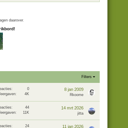
ragen daarover.
rikbord!
Filters
eacties
0
8 jan 2009
eergaven
4K
Rkoome
eacties
44
14 mrt 2026
eergaven
11K
jitta
eacties
24
11 jan 2026