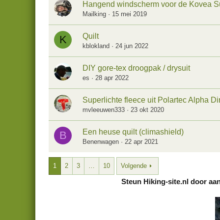
Hangend windscherm voor de Kovea S
Mailking
15 mei 2019
Quilt
K
kblokland
24 jun 2022
DIY gore-tex droogpak / drysuit
es
28 apr 2022
Superlichte fleece uit Polartec Alpha Di
mvleeuwen333
23 okt 2020
Een heuse quilt (climashield)
B
Benenwagen
22 apr 2021
1
2
3
…
10
Volgende
Steun Hiking-site.nl door aa