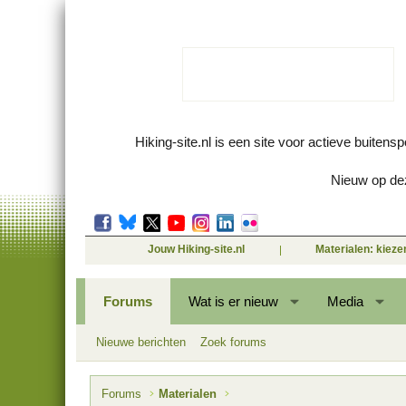
Hiking-site.nl is een site voor actieve buitens
Nieuw op dez
Jouw Hiking-site.nl
Materialen: kiez
Forums
Wat is er nieuw
Media
Nieuwe berichten
Zoek forums
Forums
Materialen