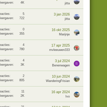
eergaven
4K
jitta
eacties
5
3 jan 2026
eergaven
722
jitta
eacties
0
16 okt 2025
eergaven
355
Marijnje
eacties
4
17 apr 2025
eergaven
780
mvleeuwen333
eacties
4
3 jul 2024
B
eergaven
3K
Benenwagen
eacties
2
10 jun 2024
eergaven
805
WanderingFrisian
eacties
11
16 apr 2024
eergaven
2K
Ivo
eacties
21