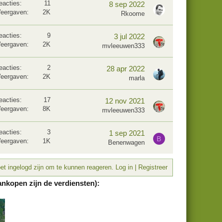
eacties
11
8 sep 2022
eergaven
2K
Rkoome
eacties
9
3 jul 2022
eergaven
2K
mvleeuwen333
eacties
2
28 apr 2022
eergaven
2K
marla
eacties
17
12 nov 2021
eergaven
8K
mvleeuwen333
eacties
3
1 sep 2021
B
eergaven
1K
Benenwagen
t ingelogd zijn om te kunnen reageren. Log in | Registreer
ankopen zijn de verdiensten):