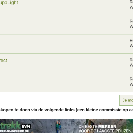
R
upaLight
W
R
W
R
W
R
rect
W
R
W
Je moe
nkopen te doen via de volgende links (een kleine commissie op a