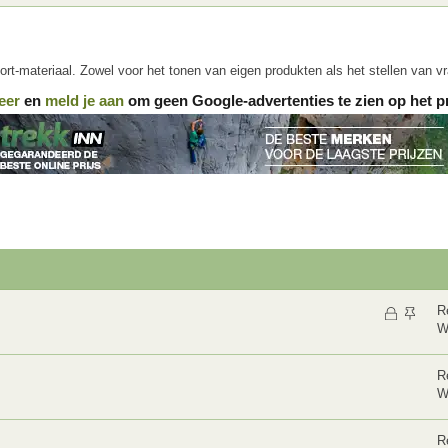
ort-materiaal. Zowel voor het tonen van eigen produkten als het stellen van v
eer
en
meld je aan
om geen Google-advertenties te zien op het p
G
V
R
W
e
a
s
s
l
t
R
W
o
g
t
e
e
p
R