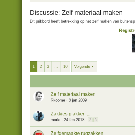
Discussie: Zelf materiaal maken
Dit prikbord heeft betrekking op het zelf maken van buitensp
Registr
1
2
3
…
10
Volgende
Zelf materiaal maken
Rkoome
8 jan 2009
Zakkies plakken ...
marla
24 feb 2018
2
3
Zelfgemaakte rugzakken