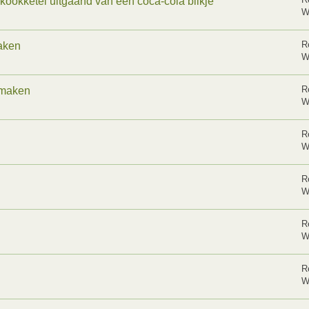
kookketel uitgaand van een coca-cola blikje
W
R
maken
W
R
 maken
W
R
W
R
W
R
W
R
W