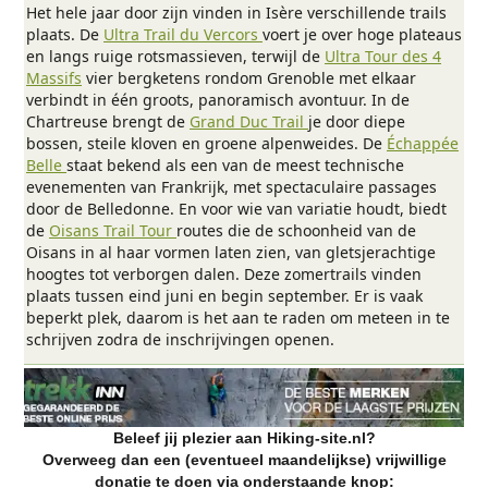
Het hele jaar door zijn vinden in Isère verschillende trails
plaats. De
Ultra Trail du Vercors
voert je over hoge plateaus
en langs ruige rotsmassieven, terwijl de
Ultra Tour des 4
Massifs
vier bergketens rondom Grenoble met elkaar
verbindt in één groots, panoramisch avontuur. In de
Chartreuse brengt de
Grand Duc Trail
je door diepe
bossen, steile kloven en groene alpenweides. De
Échappée
Belle
staat bekend als een van de meest technische
evenementen van Frankrijk, met spectaculaire passages
door de Belledonne. En voor wie van variatie houdt, biedt
de
Oisans Trail Tour
routes die de schoonheid van de
Oisans in al haar vormen laten zien, van gletsjerachtige
hoogtes tot verborgen dalen. Deze zomertrails vinden
plaats tussen eind juni en begin september. Er is vaak
beperkt plek, daarom is het aan te raden om meteen in te
schrijven zodra de inschrijvingen openen.
Beleef jij plezier aan Hiking-site.nl?
Overweeg dan een (eventueel maandelijkse) vrijwillige
donatie te doen via onderstaande knop: