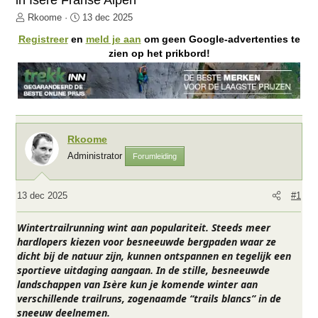
in Isère Franse Alpen
O
S
Rkoome
13 dec 2025
n
t
Registreer
en
meld je aan
om geen Google-advertenties te
d
a
zien op het prikbord!
e
r
r
t
w
d
e
a
r
t
p
u
Rkoome
s
m
Administrator
Forumleiding
t
a
r
13 dec 2025
#1
t
e
Wintertrailrunning wint aan populariteit. Steeds meer
r
hardlopers kiezen voor besneeuwde bergpaden waar ze
dicht bij de natuur zijn, kunnen ontspannen en tegelijk een
sportieve uitdaging aangaan. In de stille, besneeuwde
landschappen van Isère kun je komende winter aan
verschillende trailruns, zogenaamde “trails blancs” in de
sneeuw deelnemen.