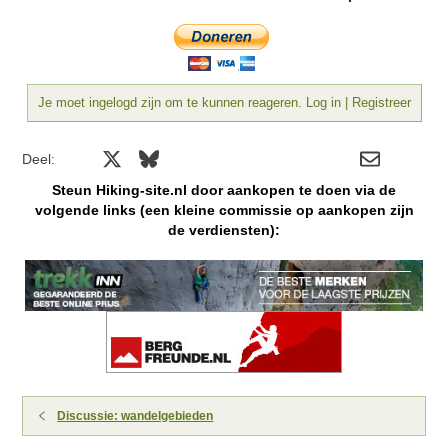
Je moet ingelogd zijn om te kunnen reageren. Log in | Registreer
Facebook
X
Bluesky
LinkedIn
Reddit
Pinterest
Tumblr
WhatsApp
E-mail
Deel:
Steun Hiking-site.nl door aankopen te doen via de
volgende links (een kleine commissie op aankopen zijn
de verdiensten):
Discussie: wandelgebieden