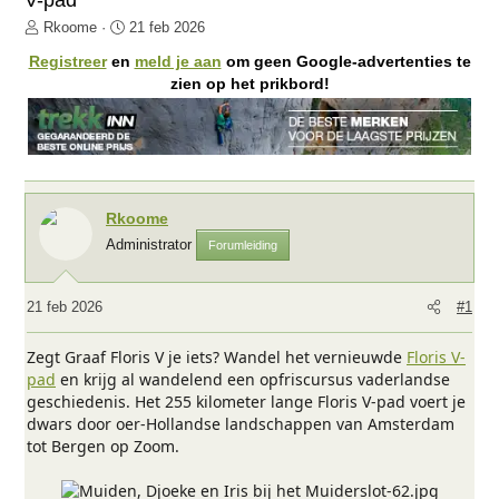
V-pad
O
S
Rkoome
21 feb 2026
n
t
Registreer
en
meld je aan
om geen Google-advertenties te
d
a
zien op het prikbord!
e
r
r
t
w
d
e
a
r
t
p
u
Rkoome
s
m
Administrator
Forumleiding
t
a
r
21 feb 2026
#1
t
e
Zegt Graaf Floris V je iets? Wandel het vernieuwde
Floris V-
r
pad
en krijg al wandelend een opfriscursus vaderlandse
geschiedenis. Het 255 kilometer lange Floris V-pad voert je
dwars door oer-Hollandse landschappen van Amsterdam
tot Bergen op Zoom.