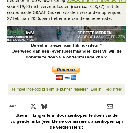
bestellen in de webwinkel op
www.wandelnet.nl/webwinkel
voor €19,00 incl. verzendkosten (normaal €23,87) met de
couponcode GRAAF. Gidsen worden verzonden op vrijdag
27 februari 2026, aan het einde van de actieperiode.
Beleef jij plezier aan Hiking-site.nl?
Overweeg dan een (eventueel maandelijkse) vrijwillige
donatie te doen via onderstaande knop:
Je moet ingelogd zijn om te kunnen reageren. Log in | Registreer
Facebook
X
Bluesky
LinkedIn
Reddit
Pinterest
Tumblr
WhatsApp
E-mail
Deel:
Steun Hiking-site.nl door aankopen te doen via de
volgende links (een kleine commissie op aankopen zijn
de verdiensten):