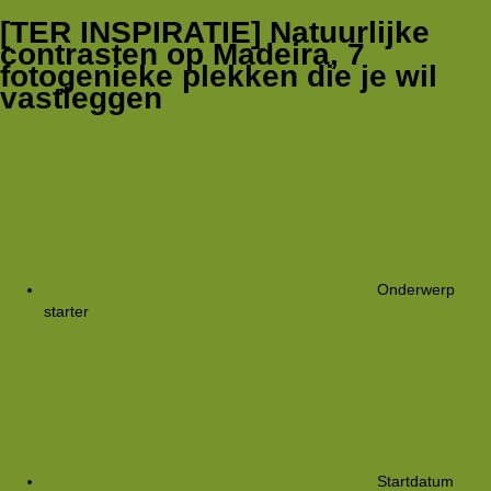
[TER INSPIRATIE] Natuurlijke
contrasten op Madeira, 7
fotogenieke plekken die je wil
vastleggen
Onderwerp
starter
Rkoome
Startdatum
2