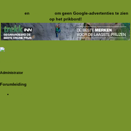
nov 2025
Registreer
en
meld je aan
om geen Google-advertenties te zien
op het prikbord!
Rkoome
Administrator
Forumleiding
2 nov 2025