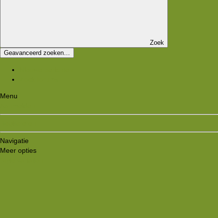
Zoek
Geavanceerd zoeken…
Nieuwe berichten
Zoek forums
Menu
Aanmelden
Registreren
Navigatie
Meer opties
Style variation