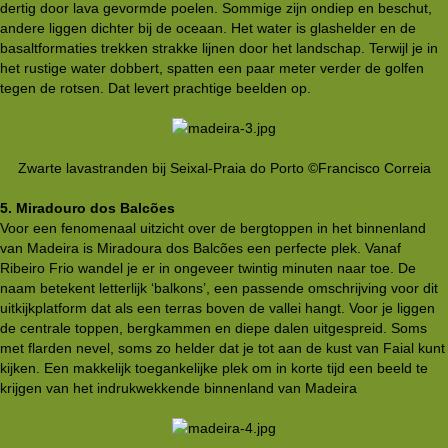
dertig door lava gevormde poelen. Sommige zijn ondiep en beschut,
andere liggen dichter bij de oceaan. Het water is glashelder en de
basaltformaties trekken strakke lijnen door het landschap. Terwijl je in
het rustige water dobbert, spatten een paar meter verder de golfen
tegen de rotsen. Dat levert prachtige beelden op.
Zwarte lavastranden bij Seixal-Praia do Porto ©Francisco Correia​
5. Miradouro dos Balcões
Voor een fenomenaal uitzicht over de bergtoppen in het binnenland
van Madeira is Miradoura dos Balcões een perfecte plek. Vanaf
Ribeiro Frio wandel je er in ongeveer twintig minuten naar toe. De
naam betekent letterlijk ‘balkons’, een passende omschrijving voor dit
uitkijkplatform dat als een terras boven de vallei hangt. Voor je liggen
de centrale toppen, bergkammen en diepe dalen uitgespreid. Soms
met flarden nevel, soms zo helder dat je tot aan de kust van Faial kunt
kijken. Een makkelijk toegankelijke plek om in korte tijd een beeld te
krijgen van het indrukwekkende binnenland van Madeira