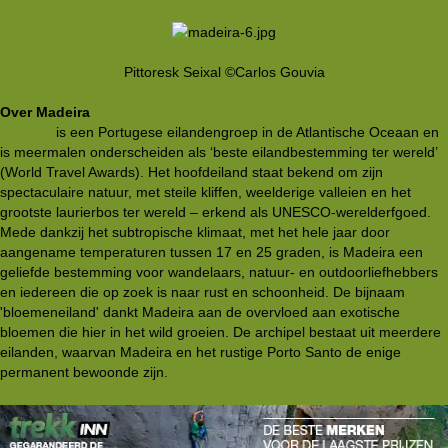
Pittoresk Seixal ©Carlos Gouvia
Over Madeira
Madeira
is een Portugese eilandengroep in de Atlantische Oceaan en
is meermalen onderscheiden als ‘beste eilandbestemming ter wereld’
(World Travel Awards). Het hoofdeiland staat bekend om zijn
spectaculaire natuur, met steile kliffen, weelderige valleien en het
grootste laurierbos ter wereld – erkend als UNESCO-werelderfgoed.
Mede dankzij het subtropische klimaat, met het hele jaar door
aangename temperaturen tussen 17 en 25 graden, is Madeira een
geliefde bestemming voor wandelaars, natuur- en outdoorliefhebbers
en iedereen die op zoek is naar rust en schoonheid. De bijnaam
'bloemeneiland' dankt Madeira aan de overvloed aan exotische
bloemen die hier in het wild groeien. De archipel bestaat uit meerdere
eilanden, waarvan Madeira en het rustige Porto Santo de enige
permanent bewoonde zijn.