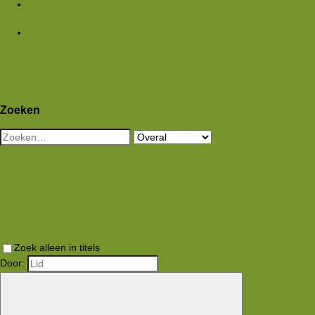
Media
Nieuwe media
Nieuwe reacties
Zoek media
Leden
Huidige bezoekers
Nieuwe profiel berichten
Aanmelden
Registreren
Wat is er nieuw
Zoeken
Zoeken
Zoek alleen in titels
Door: