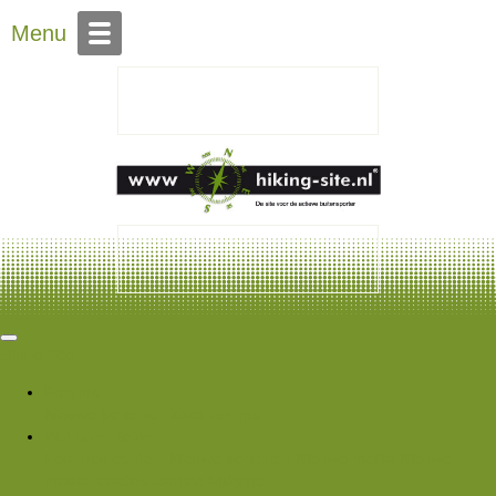
Over Hiking-site.nl
Menu
Hiking Site
Forums
Nieuwe berichten
Zoek forums
Wat is er nieuw
Featured content
Nieuwe berichten
Nieuwe media
Nieuwe
media reacties
Laatste bijdragen