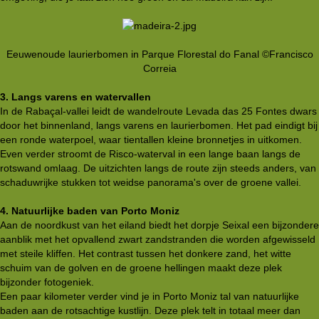
Eeuwenoude laurierbomen in Parque Florestal do Fanal ©Francisco
Correia​
3. Langs varens en watervallen
In de Rabaçal-vallei leidt de wandelroute Levada das 25 Fontes dwars
door het binnenland, langs varens en laurierbomen. Het pad eindigt bij
een ronde waterpoel, waar tientallen kleine bronnetjes in uitkomen.
Even verder stroomt de Risco-waterval in een lange baan langs de
rotswand omlaag. De uitzichten langs de route zijn steeds anders, van
schaduwrijke stukken tot weidse panorama's over de groene vallei.
4. Natuurlijke baden van Porto Moniz
Aan de noordkust van het eiland biedt het dorpje Seixal een bijzondere
aanblik met het opvallend zwart zandstranden die worden afgewisseld
met steile kliffen. Het contrast tussen het donkere zand, het witte
schuim van de golven en de groene hellingen maakt deze plek
bijzonder fotogeniek.
Een paar kilometer verder vind je in Porto Moniz tal van natuurlijke
baden aan de rotsachtige kustlijn. Deze plek telt in totaal meer dan