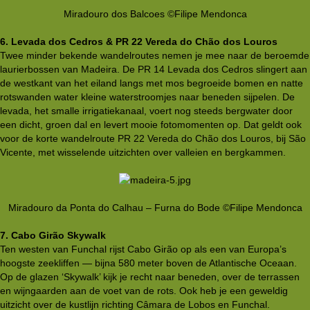
Miradouro dos Balcoes ©Filipe Mendonca​
6. Levada dos Cedros & PR 22 Vereda do Chão dos Louros
Twee minder bekende wandelroutes nemen je mee naar de beroemde
laurierbossen van Madeira. De PR 14 Levada dos Cedros slingert aan
de westkant van het eiland langs met mos begroeide bomen en natte
rotswanden water kleine waterstroomjes naar beneden sijpelen. De
levada, het smalle irrigatiekanaal, voert nog steeds bergwater door
een dicht, groen dal en levert mooie fotomomenten op. Dat geldt ook
voor de korte wandelroute PR 22 Vereda do Chão dos Louros, bij São
Vicente, met wisselende uitzichten over valleien en bergkammen.
Miradouro da Ponta do Calhau – Furna do Bode ©Filipe Mendonca​
7. Cabo Girão Skywalk
Ten westen van Funchal rijst Cabo Girão op als een van Europa’s
hoogste zeekliffen — bijna 580 meter boven de Atlantische Oceaan.
Op de glazen ‘Skywalk’ kijk je recht naar beneden, over de terrassen
en wijngaarden aan de voet van de rots. Ook heb je een geweldig
uitzicht over de kustlijn richting Câmara de Lobos en Funchal.