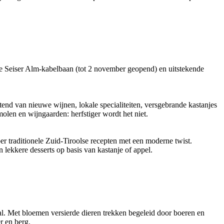
 de Seiser Alm-kabelbaan (tot 2 november geopend) en uitstekende
tend van nieuwe wijnen, lokale specialiteiten, versgebrande kastanjes
len en wijngaarden: herfstiger wordt het niet.
er traditionele Zuid-Tiroolse recepten met een moderne twist.
lekkere desserts op basis van kastanje of appel.
al. Met bloemen versierde dieren trekken begeleid door boeren en
r en berg.