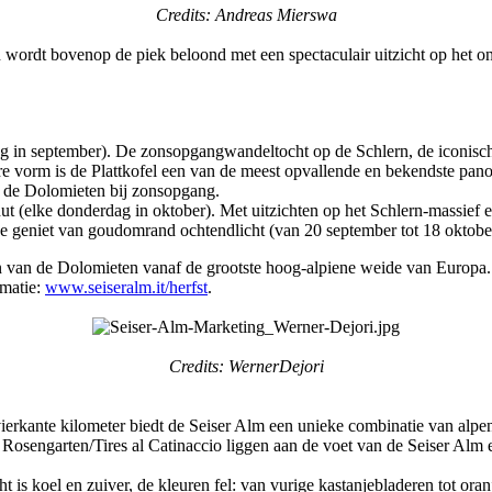
Credits: Andreas Mierswa
 en wordt bovenop de piek beloond met een spectaculair uitzicht op het
g in september). De zonsopgangwandeltocht op de Schlern, de iconische
ndere vorm is de Plattkofel een van de meest opvallende en bekendste p
er de Dolomieten bij zonsopgang.
ut (elke donderdag in oktober). Met uitzichten op het Schlern-massief
je geniet van goudomrand ochtendlicht (van 20 september tot 18 oktobe
 van de Dolomieten vanaf de grootste hoog-alpiene weide van Europa. 
rmatie:
www.seiseralm.it/herfst
.
Credits: WernerDejori
erkante kilometer biedt de Seiser Alm een unieke combinatie van alpenru
am Rosengarten/Tires al Catinaccio liggen aan de voet van de Seiser Alm
cht is koel en zuiver, de kleuren fel: van vurige kastanjebladeren tot o