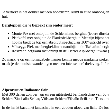
Je vertrekt in het donker met een hoofdlamp, klimt in stilte omhoog
hut.
Bergtoppen die je bezoekt zijn onder meer:
Monte Pez met ontbijt in de Schlernhaus-berghut (iedere dinsda
Plattkofel met onbijt in de Plattkofel-berghut. Met zijn bijzo
hoogte biedt de top een absoluut spectaculair 360°-uitzicht ov
Völseggs Piek met bergbeklimmersontbijt in de Tschafon-bergh
Rosszahn bergkam met ontbijt in de Tierser Alpl-berghut waar 
Zo maak je op een formidabele manier kennis met de markante pieken
maak je de mooiste wandelingen met een intense herfstbeleving. Info
Alpenrust en Italiaanse flair
Met 300 dagen zon per jaar en een uitgestrekt berglandschap van 56 vi
Schlern/Siusi allo Sciliar, Völs am Schlern/Fiè allo Sciliar en Tiers 
In de herfst baadt het landschap in een gouden gloed van licht. De lu