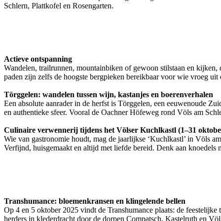
Schlern, Plattkofel en Rosengarten.
Actieve ontspanning
Wandelen, trailrunnen, mountainbiken of gewoon stilstaan en kijken, 
paden zijn zelfs de hoogste bergpieken bereikbaar voor wie vroeg uit 
Törggelen: wandelen tussen wijn, kastanjes en boerenverhalen
Een absolute aanrader in de herfst is Törggelen, een eeuwenoude Zuid-
en authentieke sfeer. Vooral de Oachner Höfeweg rond Völs am Schlern
Culinaire verwennerij tijdens het Völser Kuchlkastl (1–31 oktobe
Wie van gastronomie houdt, mag de jaarlijkse ‘Kuchlkastl’ in Völs am 
Verfijnd, huisgemaakt en altijd met liefde bereid. Denk aan knoedels
Transhumance: bloemenkransen en klingelende bellen
Op 4 en 5 oktober 2025 vindt de Transhumance plaats: de feestelijke 
herders in klederdracht door de dorpen Compatsch, Kastelruth en Völs