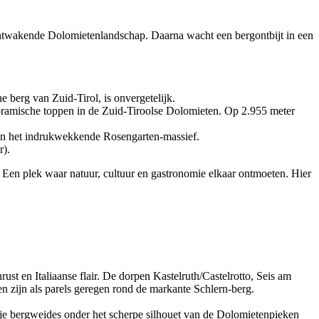
 ontwakende Dolomietenlandschap. Daarna wacht een bergontbijt in een
 berg van Zuid-Tirol, is onvergetelijk.
anoramische toppen in de Zuid-Tiroolse Dolomieten. Op 2.955 meter
 en het indrukwekkende Rosengarten-massief.
r).
Een plek waar natuur, cultuur en gastronomie elkaar ontmoeten. Hier
st en Italiaanse flair. De dorpen Kastelruth/Castelrotto, Seis am
 en zijn als parels geregen rond de markante Schlern-berg.
ranje bergweides onder het scherpe silhouet van de Dolomietenpieken