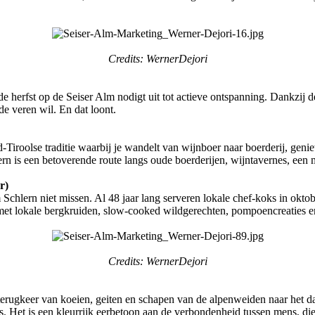
Credits: WernerDejori
de herfst op de Seiser Alm nodigt uit tot actieve ontspanning. Dankzij
de veren wil. En dat loont.
Tiroolse traditie waarbij je wandelt van wijnboer naar boerderij, genie
 is een betoverende route langs oude boerderijen, wijntavernes, een mo
r)
Schlern niet missen. Al 48 jaar lang serveren lokale chef-koks in oktob
 met lokale bergkruiden, slow-cooked wildgerechten, pompoencreaties en 
Credits: WernerDejori
terugkeer van koeien, geiten en schapen van de alpenweiden naar het d
. Het is een kleurrijk eerbetoon aan de verbondenheid tussen mens, die